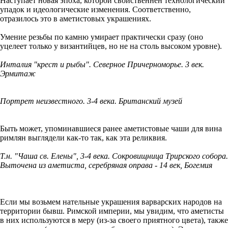
Наступает новая эпоха, которой свойственнен технологический
упадок и идеологические изменения. Соответственно,
отразилось это в аметистовых украшениях.
Умение резьбы по камню умирает практически сразу (оно
уцелеет только у византийцев, но не на столь высоком уровне).
Инталия "крест и рыбы". Северное Причерноморье. 3 век.
Эрмитаж
Портрет неизвестного. 3-4 века. Британский музей
Быть может, упоминавшиеся ранее аметистовые чаши для вина
римлян выглядели как-то так, как эта реликвия.
Т.н. "Чаша св. Елены", 3-4 века. Сокровищница Трирского собора.
Выточена из аметиста, серебряная оправа - 14 век, Богемия
Если мы возьмем нательные украшения варварских народов на
территории бывш. Римской империи, мы увидим, что аметисты
в них используются в меру (из-за своего приятного цвета), также