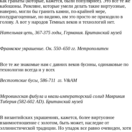
как гранаты (которые, кажется, были популярнее). Это все те же
кабошоны. Римляне, которые умели делать такие виртуозные,
наверно, могли бы гранить камни, по-крайней мере,
полудрагоценные, но видимо, им это просто не приходило в
голову. А вот у народов Темных веков и технологий нет.
Нательная цепь, 367-375 годы, Германия. Британский музей
Франкское украшение. Ок. 550–650 гг. Метрополитен
Все те же знакомые нам с давних веков бусины, одинаковые по
технологии всегда и у всех
Вестготские бусы, 586-711 гг. V&AM
Меровингская фибула и квази-императорский солид Маврикия
Тиберия (582-602 AD). Британский музей
В византийских украшениях, кажется, более виртуозное
взаимоотношение с золотом, быть может, наследие от
эллинистической традиции. Но упадок все равно очевиден, хотя