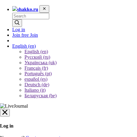
shakko.ru
Log in
Join free
Join
English
(en)
English (en)
Русский (ru)
Українська (uk)
Français (fr)
Português (pt)
español (es)
Deutsch (de)
Italiano (it)
Беларуская (be)
Log in