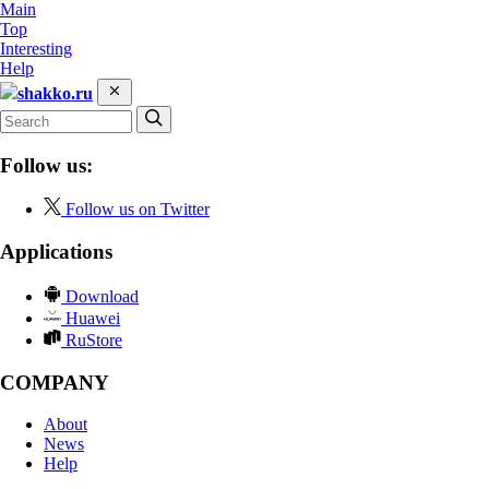
Main
Top
Interesting
Help
shakko.ru
Follow us:
Follow us on Twitter
Applications
Download
Huawei
RuStore
COMPANY
About
News
Help