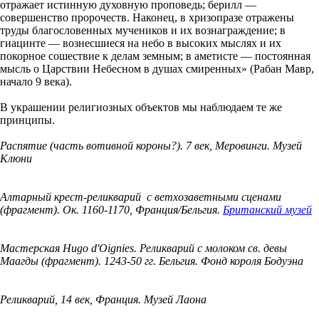
отражает истинную духовную проповедь; берилл —
совершенство пророчеств. Наконец, в хризопразе отражены
труды благословенных мучеников и их вознаграждение; в
гиацинте — вознесшиеся на небо в высоких мыслях и их
покорное сошествие к делам земным; в аметисте — постоянная
мысль о Царствии Небесном в душах смиренных» (Рабан Мавр,
начало 9 века).
В украшении религиозных объектов мы наблюдаем те же
принципы.
Распятие (часть вотивной короны?). 7 век, Меровинги. Музей
Клюни
Алтарный крест-реликварий с ветхозаветными сценами
(фрагмент). Ок. 1160-1170, Франция/Бельгия.
Британский музей
Мастерская Hugo d'Oignies. Реликварий с молоком св. девы
Маагды (фрагмент). 1243-50 гг. Бельгия. Фонд короля Бодуэна
Реликварий, 14 век, Франция. Музей Лаона