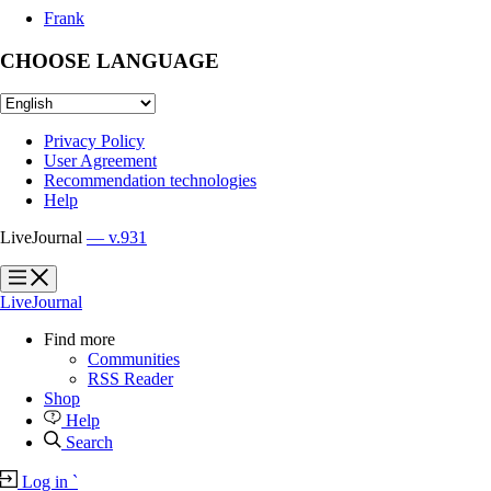
Frank
CHOOSE LANGUAGE
Privacy Policy
User Agreement
Recommendation technologies
Help
LiveJournal
— v.931
?
?
LiveJournal
Find more
Communities
RSS Reader
Shop
Help
Search
Log in
`