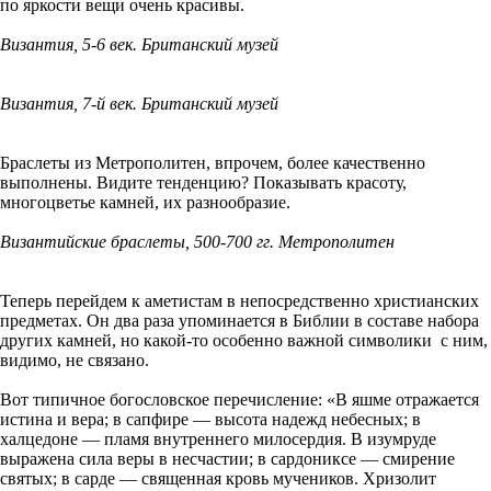
по яркости вещи очень красивы.
Византия, 5-6 век. Британский музей
Византия, 7-й век. Британский музей
Браслеты из Метрополитен, впрочем, более качественно
выполнены. Видите тенденцию? Показывать красоту,
многоцветье камней, их разнообразие.
Византийские браслеты, 500-700 гг. Метрополитен
Теперь перейдем к аметистам в непосредственно христианских
предметах. Он два раза упоминается в Библии в составе набора
других камней, но какой-то особенно важной символики с ним,
видимо, не связано.
Вот типичное богословское перечисление: «В яшме отражается
истина и вера; в сапфире — высота надежд небесных; в
халцедоне — пламя внутреннего милосердия. В изумруде
выражена сила веры в несчастии; в сардониксе — смирение
святых; в сарде — священная кровь мучеников. Хризолит