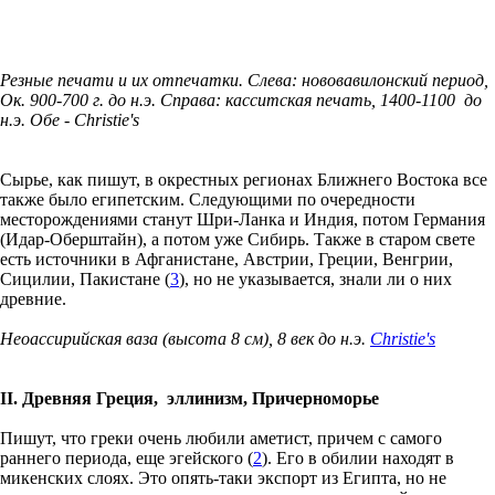
Резные печати и их отпечатки. Слева: нововавилонский период,
Ок. 900-700 г. до н.э. Справа: касситская печать, 1400-1100 до
н.э. Обе - Christie's
Сырье, как пишут, в окрестных регионах Ближнего Востока все
также было египетским. Следующими по очередности
месторождениями станут Шри-Ланка и Индия, потом Германия
(Идар-Оберштайн), а потом уже Сибирь. Также в старом свете
есть источники в Афганистане, Австрии, Греции, Венгрии,
Сицилии, Пакистане (
3
), но не указывается, знали ли о них
древние.
Неоассирийская ваза (высота 8 см), 8 век до н.э.
Christie's
II. Древняя Греция, эллинизм, Причерноморье
Пишут, что греки очень любили аметист, причем с самого
раннего периода, еще эгейского (
2
). Его в обилии находят в
микенских слоях. Это опять-таки экспорт из Египта, но не