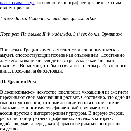
рассказывала тут
, основной иконографией для резных гемм
станет профиль.
1-й век до н.э. Источник: auktionen.gmcoinart.de
Портрет Птолемея II Филадельфа. 3-й век до н.э. Эрмитаж
При этом в Греции камень аметист стал воприниматься как
амулет, способствующий победе над опьянением. Собственно,
даже его название переводится с греческого как "не быть
пьяным". Возможно, это было связано с цветом разбавленного
вина, похожим на фиолетовый.
III. Древний Рим
В древнеримском искусстве ювелирные украшения из аметиста
переживают свой высочайший расцвет. Собственно, это одно из
главных украшений, которые ассоциируются с этой эпохой.
Быть может, и потому, что фиолетовый цвет аметиста
ассоциируется с императорским пурпуром. В первую очередь
речь идет о портретных профильных камеях, в которых,
вдобавок, умели передавать фирменное римское портретное
сходство.