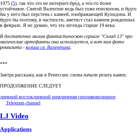
1975 (
5
), так что это не интернет-бред, а что-то более
устойчивое. Святой Валентин ведь был тоже епископом, и будто
бы у него был перстень с камеей, изображающей Купидона. И
будто бы поэтому, в частности, аметист стал камнем рожденных
в феврале. Я не думаю, что эта легенда старше 19 века.
В достаточно милом фантастическом сериале "Склад 13" про
магические артефакты она используется, и вот вам фото
реквизита -
кольца св. Валентина
.
***
Завтра расскажу, как в Ренессанс снова начали резать камеи.
ПРОДОЛЖЕНИЕ СЛЕДУЕТ
древний восток
древний рим
древняя греция
ювелирное
Telegram channel
LJ Video
Applications