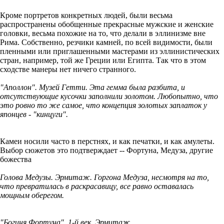
Кроме портретов конкретных людей, были весьма
распространены обобщенные прекрасные мужские и женские
головки, весьма похожие на то, что делали в эллинизме вне
Рима. Собственно, резчики камней, по всей видимости, были
пленными или приглашенными мастерами из эллинистических
стран, например, той же Греции или Египта. Так что в этом
сходстве манеры нет ничего странного.
"Аполлон". Музей Гетти. Эта гемма была разбита, и
отсутствующие кусочки заполнили золотом. Любопытно, что
это ровно то же самое, что концепция золотых заплаток у
японцев - "кинцуги".
Камеи носили часто в перстнях, и как печатки, и как амулеты.
Выбор сюжетов это подтверждает -- Фортуна, Медуза, другие
божества
Голова Медузы. Эрмитаж. Горгона Медуза, несмотря на то,
что превратилась в раскрасавицу, все равно оставалась
мощным оберегом.
"Богиня Фортуна". 1-й век. Эрмитаж