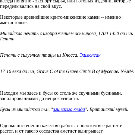
всегда понятно - экспорт сырья, или готовых изделий, которые
переделывались на свой вкус.
Некоторые древнейшие крито-микенские камеи -- именно
аметистовые.
Минойская печать с изображением осьминога, 1700-1450 до н.э.
Гетти
Печать с силуэтом птицы из Кносса.
Эшмолеан
17-16 века до н.э, Grave C of the Grave Circle B of Mycenae. NAMA
Находим мы здесь и бусы со столь же скучными бусинами,
заполированными до непрозрачности.
Бусы из минойского т.н. "
эгинского клада
". Британский музей.
Однако постепенно качество работы с золотом все растет и
растет, и от такого соседства аметист выигрывает.