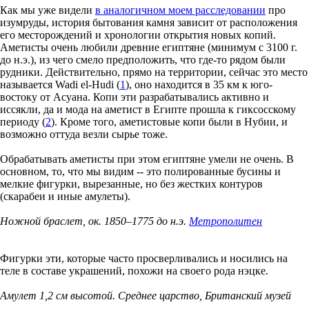
Как мы уже видели
в аналогичном моем расследовании
про
изумруды, история бытования камня зависит от расположения
его месторождений и хронологии открытия новых копий.
Аметисты очень любили древние египтяне (минимум с 3100 г.
до н.э.), из чего смело предположить, что где-то рядом были
рудники. Действительно, прямо на территории, сейчас это место
называется Wadi el-Hudi (
1
), оно находится в 35 км к юго-
востоку от Асуана. Копи эти разрабатывались активно и
иссякли, да и мода на аметист в Египте прошла к гиксосскому
периоду (
2
). Кроме того, аметистовые копи были в Нубии, и
возможно оттуда везли сырье тоже.
Обрабатывать аметисты при этом египтяне умели не очень. В
основном, то, что мы видим -- это полированные бусины и
мелкие фигурки, вырезанные, но без жестких контуров
(скарабеи и иные амулеты).
Ножной браслет, ок. 1850–1775 до н.э.
Метрополитен
Фигурки эти, которые часто просверливались и носились на
теле в составе украшений, похожи на своего рода нэцке.
Амулет 1,2 см высотой. Среднее царство, Британский музей