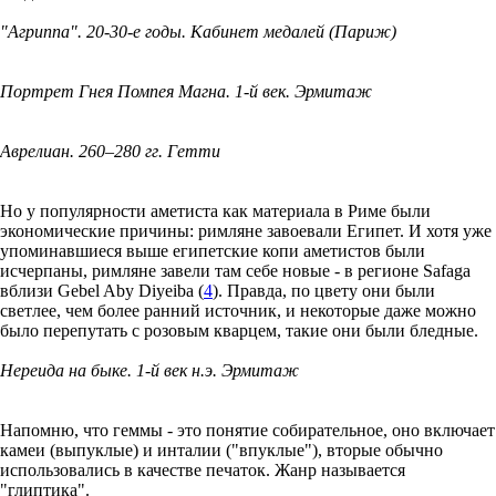
"Агриппа". 20-30-е годы. Кабинет медалей (Париж)
Портрет Гнея Помпея Магна. 1-й век. Эрмитаж
Аврелиан. 260–280 гг. Гетти
Но у популярности аметиста как материала в Риме были
экономические причины: римляне завоевали Египет. И хотя уже
упоминавшиеся выше египетские копи аметистов были
исчерпаны, римляне завели там себе новые - в регионе Safaga
вблизи Gebel Aby Diyeiba (
4
). Правда, по цвету они были
светлее, чем более ранний источник, и некоторые даже можно
было перепутать с розовым кварцем, такие они были бледные.
Нереида на быке. 1-й век н.э. Эрмитаж
Напомню, что геммы - это понятие собирательное, оно включает
камеи (выпуклые) и инталии ("впуклые"), вторые обычно
использовались в качестве печаток. Жанр называется
"глиптика".