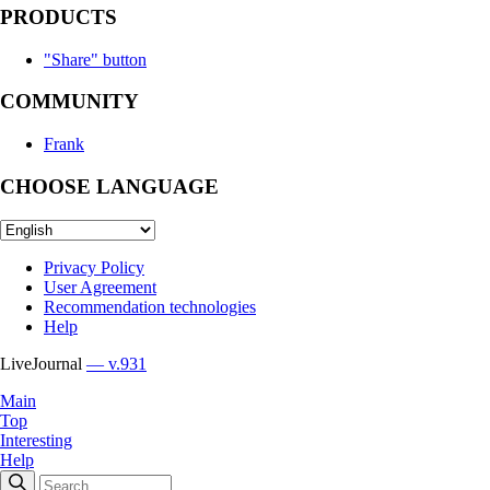
PRODUCTS
"Share" button
COMMUNITY
Frank
CHOOSE LANGUAGE
Privacy Policy
User Agreement
Recommendation technologies
Help
LiveJournal
— v.931
Main
Top
Interesting
Help