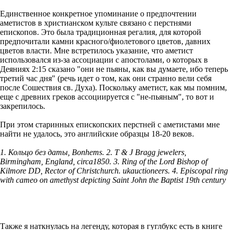
Единственное конкретное упоминание о предпочтении
аметистов в христианском культе связано с перстнями
епископов. Это была традиционная регалия, для которой
предпочитали камни красного/фиолетового цветов, давних
цветов власти. Мне встретилось указание, что аметист
использовался из-за ассоциации с апостолами, о которых в
Деяниях 2:15 сказано "они не пьяны, как вы думаете, ибо теперь
третий час дня" (речь идет о том, как они странно вели себя
после Сошествия св. Духа). Поскольку аметист, как мы помним,
еще с древних греков ассоциируется с "не-пьяным", то вот и
закрепилось.
При этом старинных епископских перстней с аметистами мне
найти не удалось, это английские образцы 18-20 веков.
1. Кольцо без даты, Bonhems. 2. T & J Bragg jewelers,
Birmingham, England, circa1850.
3. Ring of the Lord Bishop of
Kilmore DD, Rector of Christchurch. ukauctioneers. 4. Episcopal ring
with cameo on amethyst depicting Saint John the Baptist 19th century
Также я наткнулась на легенду, которая в гуглбукс есть в книге