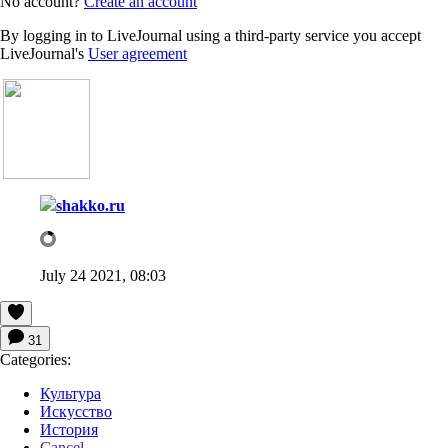
No account?
Create an account
By logging in to LiveJournal using a third-party service you accept
LiveJournal's
User agreement
shakko.ru
July 24 2021, 08:03
31
Categories:
Культура
Искусство
История
Cancel