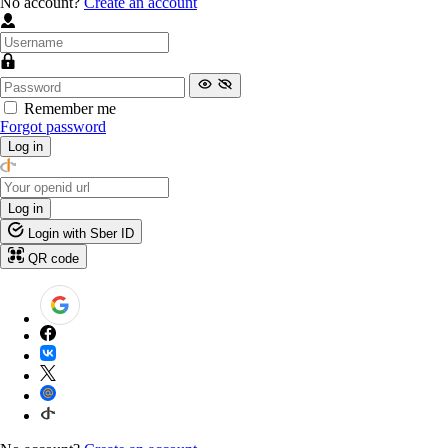
No account?
Create an account
Remember me
Forgot password
Log in
Log in
Login with Sber ID
QR code