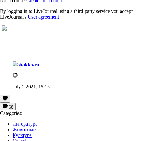
No account?
Create an account
By logging in to LiveJournal using a third-party service you accept
LiveJournal's
User agreement
shakko.ru
July 2 2021, 15:13
68
Categories:
Литература
Животные
Культура
Cancel