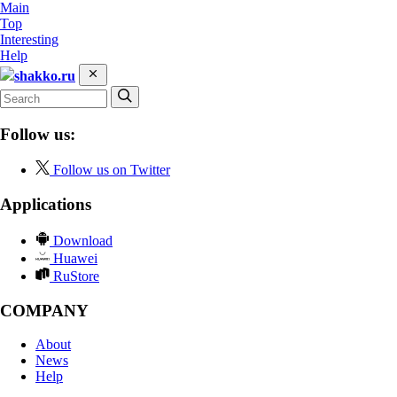
Main
Top
Interesting
Help
shakko.ru
Follow us:
Follow us on Twitter
Applications
Download
Huawei
RuStore
COMPANY
About
News
Help