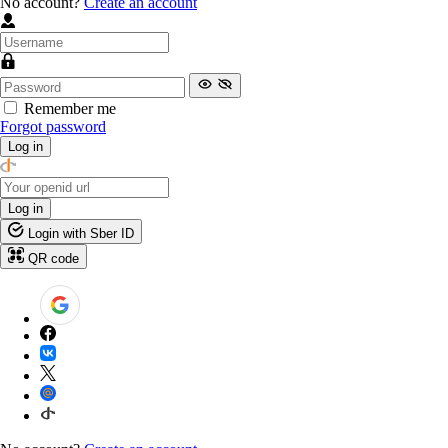
No account?
Create an account
Remember me
Forgot password
Log in
Log in
Login with Sber ID
QR code