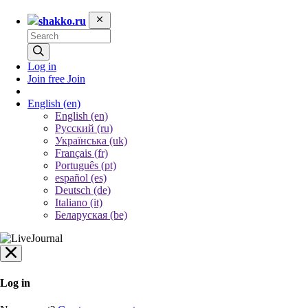
shakko.ru
Log in
Join free
Join
English
(en)
English (en)
Русский (ru)
Українська (uk)
Français (fr)
Português (pt)
español (es)
Deutsch (de)
Italiano (it)
Беларуская (be)
Log in