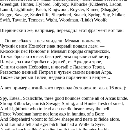
Greedigut, Hunter, Hylbred, Jollyboy, Kilbucke (Kildeere), Ladon,
Laund, Lightfoote, Patch, Ringwood, Royster, Rumer, (Shaggie)
Rugge, Savage, Scalecliffe, Shepeherd, Snatch, Spring, Spy, Stalker,
Swift, Tawnie, Tempest, Wight, Woodman, (Little) Woolfe.
Шервинский же, например, переводил этот фрагмент вот так:
…Он коле­бал­ся, а псы увида­ли: Меламп пона­ча­лу,
Чут­кий с ним Ихно­бат знак пер­вый пода­ли лаем, —
Кнос­ский пес Ихно­бат и Меламп поро­ды спар­тан­ской, —
Тот­час бро­са­ют­ся все, быст­рей, чем поры­ви­стый ветер;
Пам­фаг, за ним Ори­баз и Дор­кей, из Арка­дии трое,
С ними силач Небро­фон, и лютый с Лала­пою Терон,
Рез­во­стью цен­ный Пет­рел и чутьем сво­им цен­ная Агра,
Так­же сви­ре­пый Гилей, недав­но пора­нен­ный веп­рем...
А вот пример английского перевода (осторожно, язык 16 века):
Spy, Eateal, Scalecliffe, three good houndes comne all of Arcas kinde.
Strong Kilbucke, currish Savage, Spring, and Hunter fresh of smell,
And Lightfoote who to lead a chase did beare away the bell.
Fierce Woodman hurte not long ago in hunting of a Bore
And Shepeheird woont to follow sheepe and neate to fielde afore.
And Laund a fell and eger bitch that had a Wolfe to Syre:
Another brach callde Greedigut with two hir Puppies by hir.