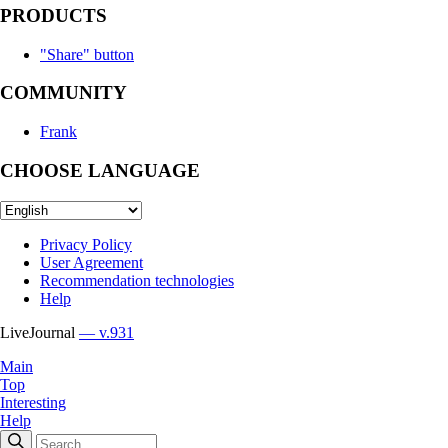
PRODUCTS
"Share" button
COMMUNITY
Frank
CHOOSE LANGUAGE
Privacy Policy
User Agreement
Recommendation technologies
Help
LiveJournal
— v.931
Main
Top
Interesting
Help