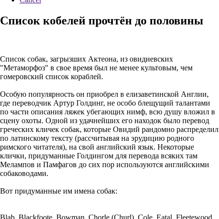
Список кобелей прочтён до половины
Список собак, загрызших Актеона, из овидиевских
"Метаморфоз" в свое время был не менее культовым, чем
гомеровский список кораблей.
Особую популярность он приобрел в елизаветинской Англии,
где переводчик Артур Голдинг, не особо блещущий талантами
по части описания ляжек убегающих нимф, всю душу вложил в
сцену охоты. Одной из удачнейших его находок было перевод
греческих кличек собак, которые Овидий рандомно распределил
по латинскому тексту (рассчитывая на эрудицию родного
римского читателя), на свой английский язык. Некоторые
клички, придуманные Голдингом для перевода всяких там
Мелампов и Памфагов до сих пор используются английскими
собаководами.
Вот придуманные им имена собак:
Blab, Blackfoote, Bowman, Chorle (Churl), Cole, Eatal, Fleetewood,