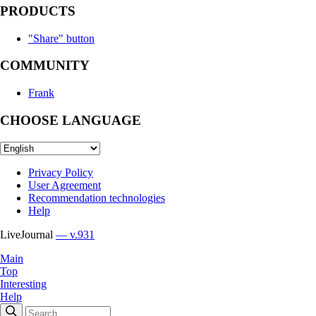
PRODUCTS
"Share" button
COMMUNITY
Frank
CHOOSE LANGUAGE
Privacy Policy
User Agreement
Recommendation technologies
Help
LiveJournal
— v.931
Main
Top
Interesting
Help