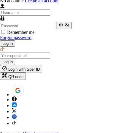
No account?
Create an account
Remember me
Forgot password
Log in
Log in
Login with Sber ID
QR code