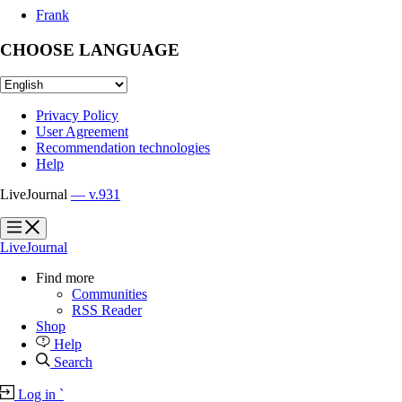
Frank
CHOOSE LANGUAGE
Privacy Policy
User Agreement
Recommendation technologies
Help
LiveJournal
— v.931
?
?
LiveJournal
Find more
Communities
RSS Reader
Shop
Help
Search
Log in
`