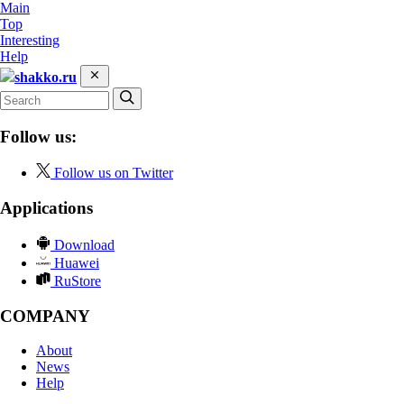
Main
Top
Interesting
Help
shakko.ru
Follow us:
Follow us on Twitter
Applications
Download
Huawei
RuStore
COMPANY
About
News
Help