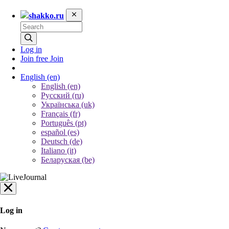
shakko.ru
Log in
Join free
Join
English
(en)
English (en)
Русский (ru)
Українська (uk)
Français (fr)
Português (pt)
español (es)
Deutsch (de)
Italiano (it)
Беларуская (be)
Log in