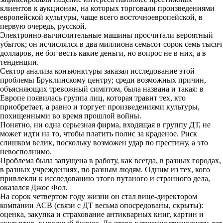
клиентов к аукционам, на которых торговали произведениями
европейской культуры, чаще всего восточноевропейской, в
первую очередь, русской.
Электронно-вычислительные машины просчитали вероятный
убыток; он исчислялся в два миллиона семьсот сорок семь тысяч
долларов, не бог весть какие деньги, но вопрос не в них, а в
тенденции.
Сектор анализа конъюнктуры заказал исследование этой
проблемы Бруклинскому центру; среди возможных причин,
объясняющих тревожный симптом, была названа и такая: в
Европе появилась группа лиц, которая травит тех, кто
приобретает, а равно и торгует произведениями культуры,
похищенными во время прошлой войны.
Понятно, ни одна серьезная фирма, входящая в группу ДТ, не
может идти на то, чтобы платить полис за краденое. Риск
слишком велик, поскольку возможен удар по престижу, а это
невосполнимо.
Проблема была запущена в работу, как всегда, в разных городах,
в разных учреждениях, по разным людям. Одним из тех, кого
привлекли к исследованию этого путаного и странного дела,
оказался Джос Фол.
На сорок четвертом году жизни он стал вице-директором
компании АСВ (связи с ДТ весьма опосредованы, скрыты):
оценка, закупка и страхование антикварных книг, картин и