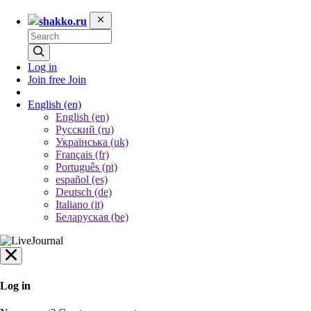
shakko.ru
Log in
Join free
Join
English
(en)
English (en)
Русский (ru)
Українська (uk)
Français (fr)
Português (pt)
español (es)
Deutsch (de)
Italiano (it)
Беларуская (be)
Log in