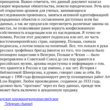
принципов. Важно отметить, что данный документ налагал
скорее моральные обязательства, нежели юридические. Речь шла
об открытиии архивов для ученых, занимающихся
исследованием провенанса, заняться активной идентификацией
украденных объектов и составлением доступных всем баз
данных, а так же предлагали пересмотреть различные законы на
местах, не позволявшие ранее вернуть конфискованную
собственность владельцам или их наследникам. Я точно не
помню, Россия этот документ подписала или нет, но часть
восточноевропейских стран, например, Польша, сначала
подписала, а потом пошла на попятный. Все, что попало в руки
русских трофейных бригад (многое из того, что сначала было
похищено нацистами в Венгрии, Польше и Чехии — было
переправлено в Советский Союз) до сих пор хранится в
российских музеях, архивы недоступны и информации о том,
что хранится в России и где именно, у нас нет. История с
библиотекой Шнеерсона, я думаю, говорит сама за себя. На
западе с 1998 года функционирует реестр похищенных работ Art
Loss Register. Любое произведение, созданное до 1933 года,
должно быть "прогнано" через их базу данных, прежде чем
может быть включено в аукционную продажу.
адские книжки
аукционы
советское
Telegram channel