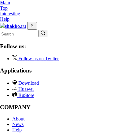
Main
Top
Interesting
Help
shakko.ru
Follow us:
Follow us on Twitter
Applications
Download
Huawei
RuStore
COMPANY
About
News
Help