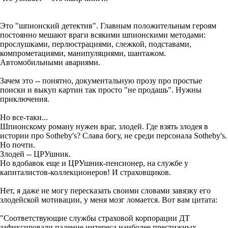
Это "шпионский детектив". Главным положительным героям
постоянно мешают враги всякими шпионскими методами:
прослушками, перлюстрациями, слежкой, подставами,
компрометациями, манипуляциями, шантажом.
Автомобильными авариями.
Зачем это -- понятно, документальную прозу про простые
поиски и выкуп картин так просто "не продашь". Нужны
приключения.
Но все-таки...
Шпионскому роману нужен враг, злодей. Где взять злодея в
истории про Sotheby's? Слава богу, не среди персонала Sotheby's.
Но почти.
Злодей -- ЦРУшник.
Но вдобавок еще и ЦРУшник-пенсионер, на службе у
капиталистов-коллекционеров! И страховщиков.
Нет, я даже не могу пересказать своими словами завязку его
злодейской мотивации, у меня мозг ломается. Вот вам цитата:
"Соответствующие службы страховой корпорации ДТ
зафиксировали падение интереса наиболее престижных