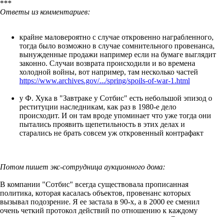
***
Ответы из комментариев:
крайне маловероятно с случае откровенно награбленного,
тогда было возможно в случае сомнительного провенанса,
вынужденные продажи например если на бумаге выглядит
законно. Случаи возврата происходили и во времена
холодной войны, вот например, там несколько частей
https://www.archives.gov/.../spring/spoils-of-war-1.html
у Ф. Хука в "Завтраке у Сотбис" есть небольшой эпизод о
реституции наследникам, как раз в 1980-е дело
происходит. И он там вроде упоминает что уже тогда они
пытались проявить щепетильность в этих делах и
старались не брать совсем уж откровенный контрафакт
Потом пишет экс-сотрудница аукционного дома:
В компании "Сотбис" всегда существовала прописанная
политика, которая касалась объектов, провенанс которых
вызывал подозрение. Я ее застала в 90-х, а в 2000 ее сменил
очень четкий протокол действий по отношению к каждому