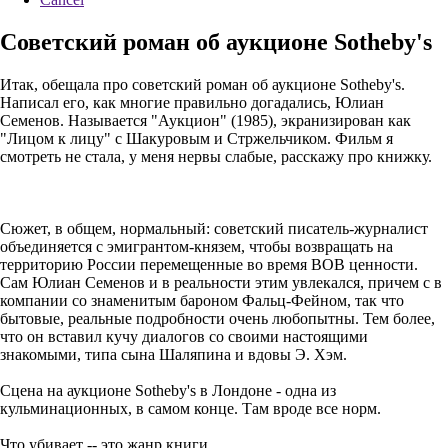
Советский роман об аукционе Sotheby's
Итак, обещала про советский роман об аукционе Sotheby's.
Написал его, как многие правильно догадались, Юлиан
Семенов. Называется "Аукцион" (1985), экранизирован как
"Лицом к лицу" с Шакуровым и Стржельчиком. Фильм я
смотреть не стала, у меня нервы слабые, расскажу про книжку.
Сюжет, в общем, нормальный: советский писатель-журналист
объединяется с эмигрантом-князем, чтобы возвращать на
территорию России перемещенные во время ВОВ ценности.
Сам Юлиан Семенов и в реальности этим увлекался, причем с в
компании со знаменитым бароном Фальц-Фейном, так что
бытовые, реальные подробности очень любопытны. Тем более,
что он вставил кучу диалогов со своими настоящими
знакомыми, типа сына Шаляпина и вдовы Э. Хэм.
Сцена на аукционе Sotheby's в Лондоне - одна из
кульминационных, в самом конце. Там вроде все норм.
Что убивает -- это жанр книги.