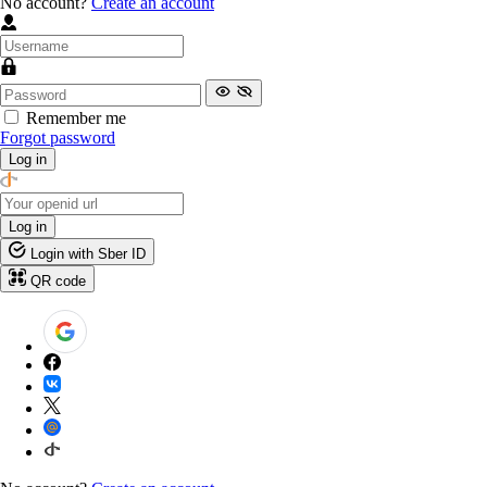
No account?
Create an account
Remember me
Forgot password
Log in
Log in
Login with Sber ID
QR code