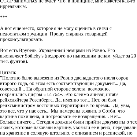
СССР заниматься не будет. Что, в принципе, мне кажется как-то
ирреальным.
***
А вот еще место, которое я не могу оценить в связи с
недостатком эрудиции. Прошу старших товарищей
проконсультировать.
Вот есть Врубель. Украденный немцами из Ровно. Его
выставляет Sotheby's (недорого по нынешним ценам, уйдет за 20
тыс. фунтов).
Цитата:
"Полотно было вывезено из Ровно двенадцатого июля сорок
второго года, об этом есть соответствующий документ... Да,
советский... На обратной стороне холста, возможно,
сохранились цифры «12-764». Это клеймо айнзац-штаба
рейхсляйтера Розенберга. Да, именно тот... Нет, он был
рейхсминистром восточных территорий в то время... Да, увы,
это все, что у нас есть... Мы намерены заявить в Сотби, что
картина похищена, и потребовать ее возвращения... Нет...
Больше ничего... Сегодня должны были прийти документы о тех
людях, которые паковали картину, увозили ее в рейх, передавали
на хранение в соляную штольню, с описанием и распиской, но,