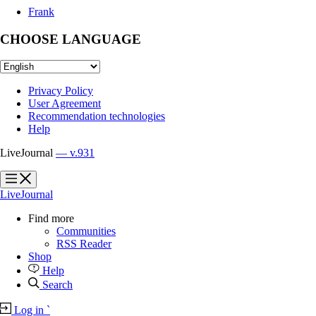
Frank
CHOOSE LANGUAGE
Privacy Policy
User Agreement
Recommendation technologies
Help
LiveJournal
— v.931
?
?
LiveJournal
Find more
Communities
RSS Reader
Shop
Help
Search
Log in
`