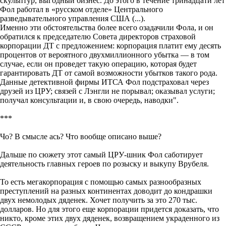
скульптур, выгодный бизнес. До этого в течение тринадцати лет
Фол работал в «русском отделе» Центрального
разведывательного управления США (...).
Именно эти обстоятельства более всего озадачили Фола, и он
обратился к председателю Совета директоров страховой
корпорации ДТ с предложением: корпорация платит ему десять
процентов от вероятного двухмиллионного убытка — в том
случае, если он проведет такую операцию, которая будет
гарантировать ДТ от самой возможности убытков такого рода.
Данные детективной фирмы ИТСА Фол подстраховал через
друзей из ЦРУ; связей с Лэнгли не порывал; оказывал услуги;
получал консультации и, в свою очередь, наводки".
***
Чо? В смысле ась? Что вообще описано выше?
Дальше по сюжету этот самый ЦРУ-шник Фол саботирует
деятельность главных героев по розыску и выкупу Врубеля.
То есть мегакорпорация с помощью самых разнообразных
преступлений на разных континентах доводит до кондрашки
двух немолодых дяденек. Хочет получить за это 270 тыс.
долларов. Но для этого еще корпорации придется доказать, что
никто, кроме этих двух дяденек, возвращением украденного из