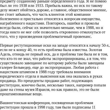
предмету созданному раньше определенного года. Я не помню
был ли это 1938 или 1933. Прибыль важна, но иск по такому
делу может обойтись дороже, а главное, общественное мнение,
не стоит забывать, что часть клиентов этой компании
болезненно и пристально относятся к вопросам имущества,
награбленного нацистами. Повторюсь, ошибки и проколы
всегда были, сейчас их значительно меньше, чем в 1988, но и
тогда никто не мог себе позволить откровенно отмахнуться от
того, что у произведения проблематичный провенанс.
Первые рестутиционные иски на западе относятся к началу 50-х,
если не к концу 40, то есть проблема была известна. Золотая
Адель, отнюдь не первый иск, да и проблема там была не в том,
что кто-то не знал, что работы экспроприированы, а в том, что
существовало завещание по которому работы были завещаны
галерее Бельведер, еще до экспроприации. Любая работа с
нацистким штампом в 1988 году требовала внимания
юридического отдела и выяснения как она оказалась в руках
продавца. Но прецеденты продажи работ, подлежащих
реституции, конечно были, несколько таких, например попали
даже на стены музея Израиля, но как правило, это не были
проштампованные вещи.
Вашингтонская конференция, посвященная проблемам
реституции прошла в 1998 году, там были подписаны 11