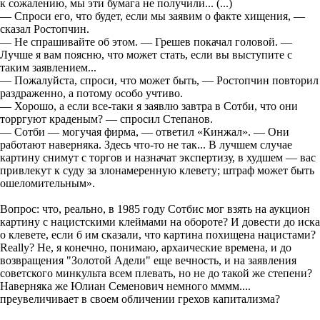
к сожалению, мы эти бумага не получили... (...)
— Спроси его, что будет, если мы заявим о факте хищения, —
сказал Ростопчин.
— Не спрашивайте об этом. — Грешев покачал головой. —
Лучше я вам поясню, что может стать, если вы выступите с
таким заявлением...
— Пожалуйста, спроси, что может быть, — Ростопчин повторил
раздраженно, а потому особо учтиво.
— Хорошо, а если все-таки я заявлю завтра в Сотби, что они
торргуют краденым? — спросил Степанов.
— Сотби — могучая фирма, — ответил «Кинжал». — Они
работают наверняка. Здесь что-то не так... В лучшем случае
картину снимут с торгов и назначат экспертизу, в худшем — вас
привлекут к суду за злонамеренную клевету; штраф может быть
ошеломительным».
Вопрос: что, реально, в 1985 году Сотбис мог взять на аукцион
картину с нацистскими клеймами на обороте? И довести до иска
о клевете, если б им сказали, что картина похищена нацистами?
Really? Не, я конечно, понимаю, архаические времена, и до
возвращения "Золотой Адели" еще вечность, и на заявления
советского минкульта всем плевать, но не до такой же степени?
Наверняка же Юлиан Семенович немного мммм....
преувеличивает в своем обличении грехов капитализма?