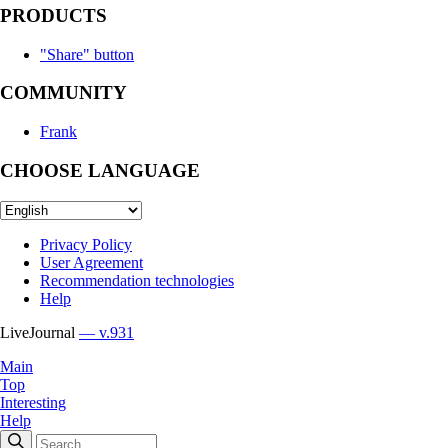
PRODUCTS
"Share" button
COMMUNITY
Frank
CHOOSE LANGUAGE
Privacy Policy
User Agreement
Recommendation technologies
Help
LiveJournal
— v.931
Main
Top
Interesting
Help