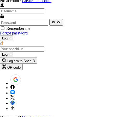
No account?
Create an account
Remember me
Forgot password
Log in
Log in
Login with Sber ID
QR code