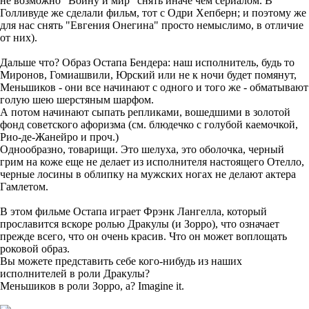
не возможно "Войну и мир" снять иначе чем сериалом. В
Голливуде же сделали фильм, тот с Одри Хепберн; и поэтому же
для нас снять "Евгения Онегина" просто немыслимо, в отличие
от них).
Дальше что? Образ Остапа Бендера: наш исполнитель, будь то
Миронов, Гомиашвили, Юрский или не к ночи будет помянут,
Меньшиков - они все начинают с одного и того же - обматывают
голую шею шерстяным шарфом.
А потом начинают сыпать репликами, вошедшими в золотой
фонд советского афоризма (см. блюдечко с голубой каемочкой,
Рио-де-Жанейро и проч.)
Однообразно, товарищи. Это шелуха, это оболочка, черный
грим на коже еще не делает из исполнителя настоящего Отелло,
черные лосины в облипку на мужских ногах не делают актера
Гамлетом.
В этом фильме Остапа играет Фрэнк Лангелла, который
прославится вскоре ролью Дракулы (и Зорро), что означает
прежде всего, что он очень красив. Что он может воплощать
роковой образ.
Вы можете представить себе кого-нибудь из наших
исполнителей в роли Дракулы?
Меньшиков в роли Зорро, а? Imagine it.