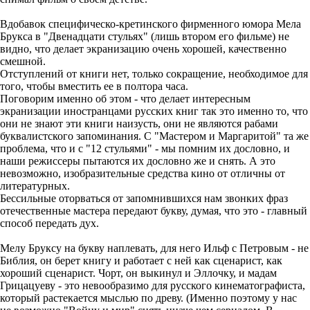
Вдобавок специфическо-кретинского фирменного юмора Мела
Брукса в "Двенадцати стульях" (лишь втором его фильме) не
видно, что делает экранизацию очень хорошей, качественно
смешной.
Отступлений от книги нет, только сокращение, необходимое для
того, чтобы вместить ее в полтора часа.
Поговорим именно об этом - что делает интересным
экранизации иностранцами русских книг так это именно то, что
они не знают эти книги наизусть, они не являются рабами
буквалистского запоминания. С "Мастером и Маргаритой" та же
проблема, что и с "12 стульями" - мы помним их дословно, и
наши режиссеры пытаются их дословно же и снять. А это
невозможно, изобразительные средства кино от отличны от
литературных.
Бессильные оторваться от запомнившихся нам звонких фраз
отечественные мастера передают букву, думая, что это - главный
способ передать дух.
Мелу Бруксу на букву наплевать, для него Ильф с Петровым - не
Библия, он берет книгу и работает с ней как сценарист, как
хороший сценарист. Чорт, он выкинул и Эллочку, и мадам
Грицацуеву - это невообразимо для русского кинематографиста,
который растекается мыслью по древу. (Именно поэтому у нас