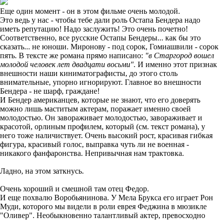
Еще один момент - он в этом фильме очень молодой.
Это ведь у нас - чтобы тебе дали роль Остапа Бендера надо
иметь репутацию! Надо заслужить! Это очень почетно!
Соответственно, все русские Остапы Бендеры... как бы это
сказать... не юноши. Миронову - под сорок, Гомиашвили - сорок
пять. В тексте же романа прямо написано:
"в Старгород вошел
молодой человек лет двадцати восьми".
И именно этот признак
внешности наши киниматографисты, до этого столь
внимательные, упорно игнорируют. Главное во внешности
Бендера - не шарф, граждане!
И Бендер американцев, которые не знают, что его доверять
можно лишь маститым актерам, поражает именно своей
молодостью. Он завораживает молодостью, завораживает и
красотой, орлиным профилем, который (см. текст романа), у
него тоже наличиствует. Очень высокий рост, красивая гибкая
фигура, красивый голос, выправка чуть ли не военная -
никакого фанфаронства. Непривычная нам трактовка.
Ладно, на этом заткнусь.
Очень хороший и смешной там отец Федор.
И еще похвалю Воробьянинова. У Мела Брукса его играет Рон
Муди, которого мы видели в роли еврея Феджина в мюзикле
"Оливер". Необыкновенно талантливый актер, превосходно