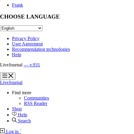
Frank
CHOOSE LANGUAGE
Privacy Policy
User Agreement
Recommendation technologies
Help
LiveJournal
— v.931
?
?
LiveJournal
Find more
Communities
RSS Reader
Shop
Help
Search
Log in
`