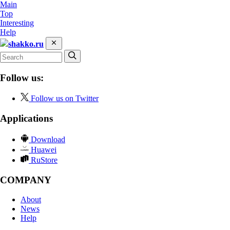
Main
Top
Interesting
Help
shakko.ru
Follow us:
Follow us on Twitter
Applications
Download
Huawei
RuStore
COMPANY
About
News
Help