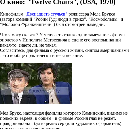
О кино: "Twelve Chairs", (USA, 1970)
Кинофильм
"Двенадцать стульев"
режиссера Мела Брукса
(автора комедий "Робин Гуд: люди в трико", "Космобольцы" и
"Молодой Франкенштейн") был отсмотрен намедни.
Что я могу сказать? У меня есть только одно замечание - форма
эполетов у Ипполита Матвеевича в сцене его воспоминаний
какая-то, знаете ли, не такая.
Согласитесь, для фильма о русской жизни, снятом американцами
- это вообще практически и не замечание.
Мел Брукс, настоящая фамилия которого Каминский, видимо из
польских евреев, в общем - в фильме Россия глаз не режет,
правдоподобна - будто режиссер (или художник-оформитель)
снимал фильм о своем детстве.