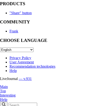
PRODUCTS
"Share" button
COMMUNITY
Frank
CHOOSE LANGUAGE
Privacy Policy
User Agreement
Recommendation technologies
Help
LiveJournal
— v.931
Main
Top
Interesting
Help