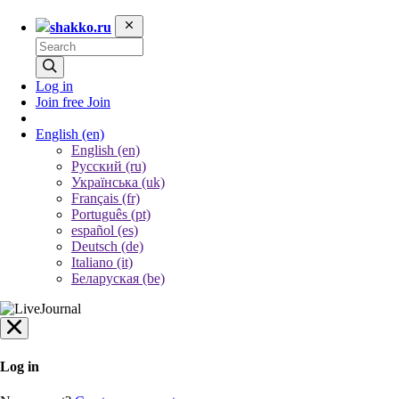
shakko.ru
Log in
Join free
Join
English
(en)
English (en)
Русский (ru)
Українська (uk)
Français (fr)
Português (pt)
español (es)
Deutsch (de)
Italiano (it)
Беларуская (be)
Log in