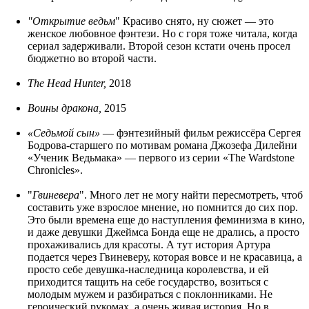
"Открытие ведьм
" Красиво снято, ну сюжет — это
женское любовное фэнтези. Но с горя тоже читала, когда
сериал задерживали. Второй сезон кстати очень просел
бюджетно во второй части.
The Head Hunter,
2018
Воины дракона,
2015
«Седьмой сын»
— фэнтезийный фильм режиссёра Сергея
Бодрова-старшего по мотивам романа Джозефа Дилейни
«Ученик Ведьмака» — первого из серии «The Wardstone
Chronicles».
"
Гвиневера
". Много лет не могу найти пересмотреть, чтоб
составить уже взрослое мнение, но помнится до сих пор.
Это были времена еще до наступления феминизма в кино,
и даже девушки Джеймса Бонда еще не дрались, а просто
прохаживались для красоты. А тут история Артура
подается через Гвиневеру, которая вовсе и не красавица, а
просто себе девушка-наследница королевства, и ей
приходится тащить на себе государство, возиться с
молодым мужем и разбираться с поклонниками. Не
героический рукомах, а очень живая история. Но в