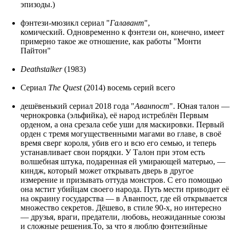
эпизоды.)
фэнтези-мюзикл сериал "
Галавант
",
комический. Одновременно к фэнтези он, конечно, имеет
примерно такое же отношение, как работы "Монти
Пайтон"
Deathstalker
(1983)
Сериал
The Quest
(2014) восемь серий всего
дешёвенький сериал 2018 года "
Аванпост
". Юная талон —
чернокровка (эльфийка), её народ истреблён Первым
орденом, а она срезала себе уши для маскировки. Первый
орден с тремя могущественными магами во главе, в своё
время сверг короля, убив его и всю его семью, и теперь
устанавливает свои порядки. У Талон при этом есть
волшебная штука, подаренная ей умирающей матерью, —
киндж, который может открывать дверь в другое
измерение и призывать оттуда монстров. С его помощью
она мстит убийцам своего народа. Путь мести приводит её
на окраину государства — в Аванпост, где ей открывается
множество секретов. Дёшево, в стиле 90-х, но интересно
— друзья, враги, предатели, любовь, неожиданные союзы
и сложные решения.То, за что я люблю фэнтезийные