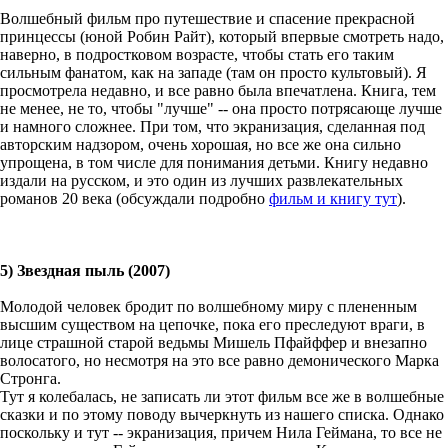
Волшебный фильм про путешествие и спасение прекрасной
принцессы (юной Робин Райт), который впервые смотреть надо,
наверно, в подростковом возрасте, чтобы стать его таким
сильным фанатом, как на западе (там он просто культовый). Я
просмотрела недавно, и все равно была впечатлена. Книга, тем
не менее, не то, чтобы "лучше" -- она просто потрясающе лучше
и намного сложнее. При том, что экранизация, сделанная под
авторским надзором, очень хорошая, но все же она сильно
упрощена, в том числе для понимания детьми. Книгу недавно
издали на русском, и это один из лучших развлекательных
романов 20 века (обсуждали подробно
фильм и книгу тут
).
5) Звездная пыль (2007)
Молодой человек бродит по волшебному миру с плененным
высшим существом на цепочке, пока его преследуют враги, в
лице страшной старой ведьмы Мишель Пфайффер и внезапно
волосатого, но несмотря на это все равно демонического Марка
Стронга.
Тут я колебалась, не записать ли этот фильм все же в волшебные
сказки и по этому поводу вычеркнуть из нашего списка. Однако
поскольку и тут -- экранизация, причем Нила Геймана, то все не