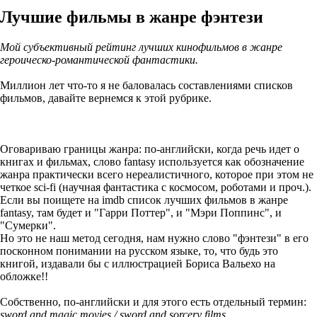
Лучшие фильмы в жанре фэнтези
Мой субъективный рейтинг лучших кинофильмов в жанре
героическо-романтической фантастики.
Миллион лет что-то я не баловалась составлениями списков
фильмов, давайте вернемся к этой рубрике.
Оговариваю границы жанра: по-английски, когда речь идет о
книгах и фильмах, слово fantasy используется как обозначение
жанра практически всего нереалистичного, которое при этом не
четкое sci-fi (научная фантастика с космосом, роботами и проч.).
Если вы поищете на imdb список лучших фильмов в жанре
fantasy, там будет и "Гарри Поттер", и "Мэри Поппинс", и
"Сумерки".
Но это не наш метод сегодня, нам нужно слово "фэнтези" в его
посконном понимании на русском языке, то, что будь это
книгой, издавали бы с иллюстрацией Бориса Вальехо на
обложке!!
Собственно, по-английски и для этого есть отдельный термин:
sword and magic movies / sword and sorcery films.