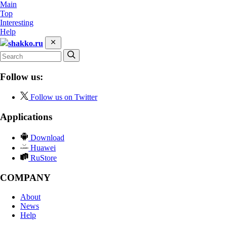
Main
Top
Interesting
Help
shakko.ru
Follow us:
Follow us on Twitter
Applications
Download
Huawei
RuStore
COMPANY
About
News
Help