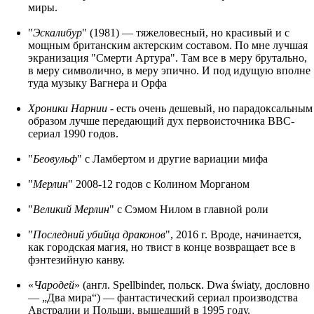
миры.
"
Эскалибур
" (1981) — тяжеловесный, но красивый и с
мощным британским актерским составом. По мне лучшая
экранизация "Смерти Артура". Там все в меру брутально,
в меру символично, в меру эпично. И под идущую вполне
туда музыку Вагнера и Орфа
Хроники Нарнии
- есть очень дешевый, но парадоксальным
образом лучше передающий дух первоисточника ВВС-
сериал 1990 годов.
"
Беовульф
" с Ламбертом и другие вариации мифа
"
Мерлин
" 2008-12 годов с Колином Морганом
"
Великий Мерлин
" с Сэмом Нилом в главной роли
"
Последний убийца драконов
", 2016 г. Вроде, начинается,
как городская магия, но твист в конце возвращает все в
фэнтезийную канву.
«
Чародей
» (англ. Spellbinder, польск. Dwa światy, дословно
— „Два мира“) — фантастический сериал производства
Австралии и Польши, вышедший в 1995 году.