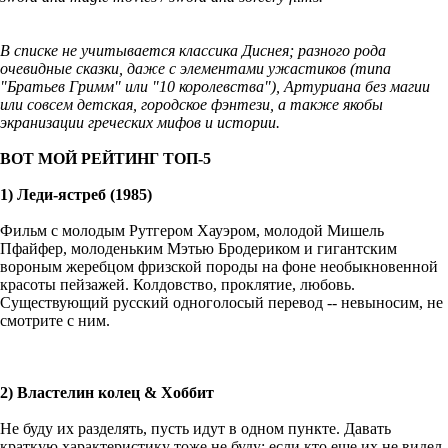
В списке не учитывается классика Диснея; разного рода
очевидные сказки, даже с элементами ужастиков (типа
"Братьев Гримм" или "10 королевства"), Артуриана без магии
или совсем детская, городское фэнтези, а также якобы
экранизации греческих мифов и истории.
ВОТ МОЙ РЕЙТИНГ ТОП-5
1) Леди-ястреб (1985)
Фильм с молодым Рутгером Хауэром, молодой Мишель
Пфайфер, молоденьким Мэтью Бродериком и гигантским
вороным жеребцом фризской породы на фоне необыкновенной
красоты пейзажей. Колдовство, проклятие, любовь.
Существующий русский одноголосый перевод -- невыносим, не
смотрите с ним.
2) Властелин колец & Хоббит
Не буду их разделять, пусть идут в одном пункте. Давать
краткую характеристику тоже не буду: если кто еще их не видел,