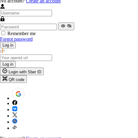
No account?
Create an account
Remember me
Forgot password
Log in
Log in
Login with Sber ID
QR code