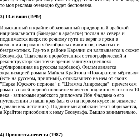
то моя реклама очевидно будет бесполезна.
3) 13-й воин (1999)
Изысканный и крайне образованный придворный арабской
национальности (Бандерас в арафатке) послан на севера и
поднимается вверх по речному пути из варяг в греки в
компании огромных белобрысых викингов, немытых и
безграмотных. Где-то в районе Карелии он вляпывается в сюжет
Беовульфа. Тщательно проработанная с этнографической и
реконструкторской точки зрения залипуха (неплохо
дублированная на русском вдобавок). Фильм является
экранизацией романа Майкла Крайтона «Пожиратели мёртвых»
(есть на русском, приятный), отдыхавшего на нем от своих
"Парка Юрского периода" и "Штамма Андромеда", причем сам
роман в своей первой половине является подлинным текстом 10
века - записками арабского дипломата Ибн Фадлана о его
путешествии в наши края (мы его на первом курсе на экзамене
сдавали как источник). Подлинный арабский текст обрывается,
а Крайтон присобачил к нему Беовульфа. Вышло занимательно.
4) Принцесса-невеста (1987)