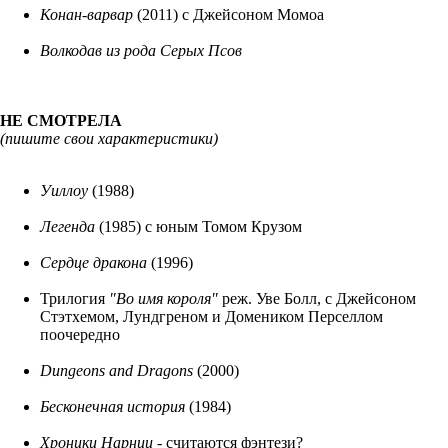
Конан-варвар
(2011) с Джейсоном Момоа
Волкодав из рода Серых Псов
НЕ СМОТРЕЛА
(пишите свои характеристики)
Уиллоу
(1988)
Легенда
(1985) с юным Томом Крузом
Сердце дракона
(1996)
Трилогия
"Во имя короля"
реж. Уве Болл, с Джейсоном
Стэтхемом, Лундгреном и Домеником Перселлом
поочередно
Dungeons and Dragons
(2000)
Бесконечная история
(1984)
Хроники Нарнии
- считаются фэнтези?