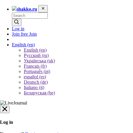
shakko.ru
Log in
Join free
Join
English
(en)
English (en)
Русский (ru)
Українська (uk)
Français (fr)
Português (pt)
español (es)
Deutsch (de)
Italiano (it)
Беларуская (be)
Log in