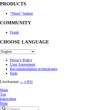
PRODUCTS
"Share" button
COMMUNITY
Frank
CHOOSE LANGUAGE
Privacy Policy
User Agreement
Recommendation technologies
Help
LiveJournal
— v.931
Main
Top
Interesting
Help