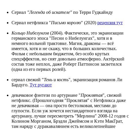
Сериал
"Легенда об искателе"
по Терри Гудкайнду
Сериал нетфликса "
Письмо королю
" (2020)
рецензия тут
Кольцо Нибелунгов
(2004). Фактически, это экранизации
германского эпоса "Песни о Нибелунгах", хотя и в
немного вольной трактовке. Магия, драконы — всё
имеется, хотя и не скажу, что в больших количествах.
Фильм с небольшим бюджетом, без особо крутых
спецэффектов, но снят довольно атмосферно. Актёрский
состав тоже неплох, даже Роберт Паттинсон засветился
(одна из его первых ролей).
сериал свежий "
Тень и кость
", экранизация романов Ли
Бардуго.
Тут ругают
девачковое фэнтези по артуриане "
Проклятая
", свежий
нетфликс. (Прошлогодняя "Проклятая" с Нетфликса даже
не девачковая — она просто бестолковая, местами до
глупости. Если уж хочется нестандартного взгляда на
артуриану, лучше пересмотреть "Мерлина" 2008-12 годов с
Колином Морганом, Брэдли Джеймсом и Кэти МакГрат,
там наряду с дуракавалянием есть великолепнейшие