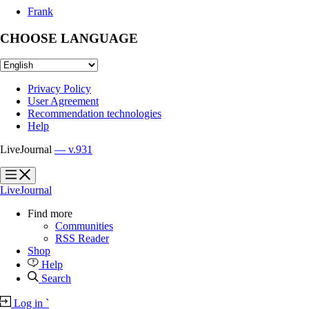
Frank
CHOOSE LANGUAGE
Privacy Policy
User Agreement
Recommendation technologies
Help
LiveJournal
— v.931
?
?
LiveJournal
Find more
Communities
RSS Reader
Shop
Help
Search
Log in
`