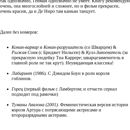
так однозначно, Гейман однозначно не умеет. Книгу рекомендую
очень, она многослойней и сложнее, но и фильм прекрасен,
очень красив, да и Де Ниро там канкан танцует.
Далее без номеров:
Конан-варвар
и
Конан-разрушитель
(со Шварцем) &
Рыжая Соня
(с Бриджет Нильсен) &
Кулл-Завоеватель
(за
прекрасную злодейку Тиа Каррере; шварцезаменитель в
главной роли не так крут). Неувядающая классика!
Лабиринт
(1986). С Дэвидом Боуи в роли короля
гоблинов.
Горец
(первый фильм с Ламбертом; и отчасти сериал
подходит под рамочки)
Туманы Авалона (2001).
Феминистическая версия истории
короля Артура с потрясающими актрисами и
второразрядными актерами.