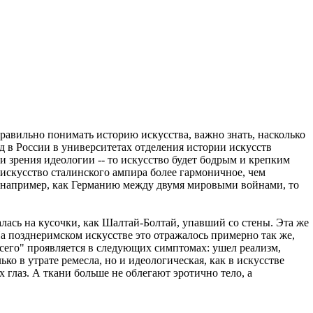
правильно понимать историю искусства, важно знать, насколько
д в России в университетах отделения истории искусств
и зрения идеологии -- то искусство будет бодрым и крепким
 искусство сталинского ампира более гармоничное, чем
ет, например, как Германию между двумя мировыми войнами, то
алась на кусочки, как Шалтай-Болтай, упавший со стены. Эта же
а позднеримском искусстве это отражалось примерно так же,
"всего" проявляется в следующих симптомах: ушел реализм,
ко в утрате ремесла, но и идеологическая, как в искусстве
глаз. А ткани больше не облегают эротично тело, а