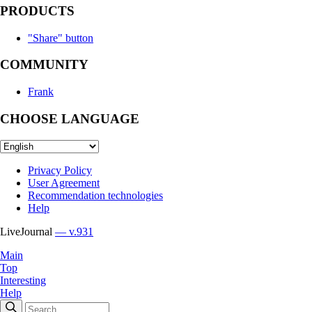
PRODUCTS
"Share" button
COMMUNITY
Frank
CHOOSE LANGUAGE
Privacy Policy
User Agreement
Recommendation technologies
Help
LiveJournal
— v.931
Main
Top
Interesting
Help