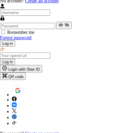
No account?
Create an account
Remember me
Forgot password
Log in
Log in
Login with Sber ID
QR code