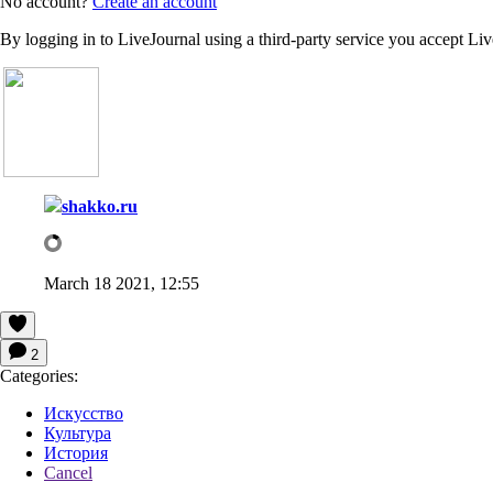
No account?
Create an account
By logging in to LiveJournal using a third-party service you accept Li
shakko.ru
March 18 2021, 12:55
2
Categories:
Искусство
Культура
История
Cancel