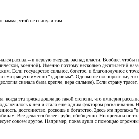
грамма, чтоб не сгинули там.
ался распад -- в первую очередь распад власти. Вообще, чтобы 
мической, военной). Именно поэтому несколько десятилетий наза
им. Если государство сильное, богатое, и благополучное с точк
ого смотрящего именно "здоровым". Однако не поспорить же, что
деология сначала была крепче, вера сильнее). Если страну тряс
а, когда эта тряска дошла до такой степени, что империя рассып
подключилось к ней и стало еще одним фактором раскачивания. Н
венность, достоинство, роскошь и богатство. Здесь эта пропажа 
бинам. Все делается более грубо, обобщенно. Но причина не толь
сует совсем другое. Например, показ души с помощью огромных 