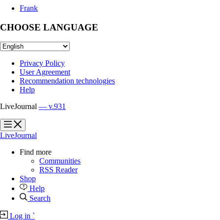
Frank
CHOOSE LANGUAGE
Privacy Policy
User Agreement
Recommendation technologies
Help
LiveJournal
— v.931
?
?
LiveJournal
Find more
Communities
RSS Reader
Shop
Help
Search
Log in
`