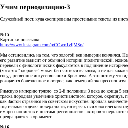
Учим периодизацию-3
Служебный пост, куда скопированы простенькие тексты из инста
№15
Картинки по ссылке
https://www.instagram.com/p/COwo1vIjMSo/
Мы остановились на том, что золотой век империи кончился. Нач
его развитие зависит от обычной истории (политической, эконо
перевели с филологических факультетов в подчинение историческ
(хотя это "здоровье" может быть относительным, и не для кажд
государственное искусство эпохи Брежнева. А это потому что и
рождается болезненное и острое, как немецкий экспрессионизм.⁣
Римскую империю трясло, со 2-й половины 3 века до конца 5 век
тряска породила увлечение христианством, которое, окрепнув, 
как Застой отразился на советском искусстве: пропала величест
тщательная отделка поверхности, интерес к психологическим глу
импрессионистов и постимпрессионистов: авторов теперь интере
превращаются в орнамент.⁣
№16