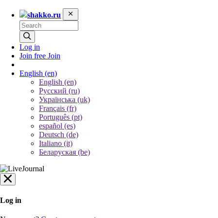
shakko.ru
Log in
Join free
Join
English
(en)
English (en)
Русский (ru)
Українська (uk)
Français (fr)
Português (pt)
español (es)
Deutsch (de)
Italiano (it)
Беларуская (be)
Log in