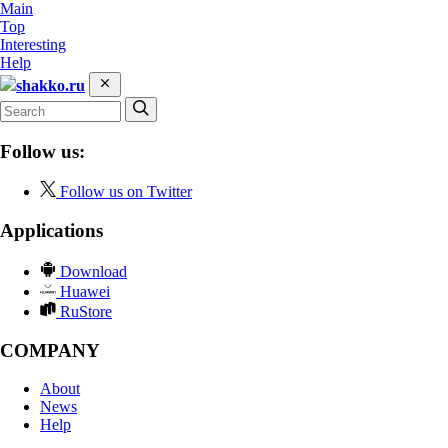
Main
Top
Interesting
Help
shakko.ru
Follow us:
Follow us on Twitter
Applications
Download
Huawei
RuStore
COMPANY
About
News
Help