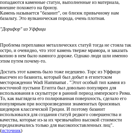
попадаются каменные статуи, выполненные из материала,
внешне похожего на бронзу.
Камень называется "базанит", он близок привычному нам
базальту. Это вулканическая порода, очень плотная.
"Дорифор" из Уффици
Проблема переплавки металлических статуй тогда не стояла так
остро, и очевидно, что этот камень тверже мрамора, и заказать
копию в нем было намного дороже. Однако люди шли именно
этим путем почему-то.
Достать этот камень было тоже недешево. Торс из Уффици
высечен из базанита, который был добыт в египетском
месторождении Wadi Hammamat . "Этот особый тип камня из
восточной пустыни Египта был довольно популярен для
использования в скульптуре в ранний период имперского Рима.
То, как выглядела его полированная поверхность, сделало его
популярным при воспроизведении знаменитых бронзовых
шедевров классической Греции. И поэтому базанит
использовался для создания статуй редкого совершенства и
качества, которые из-за их чрезвычайно высокой стоимости
предназначались только для высокопоставленных лиц".
(
источник
)