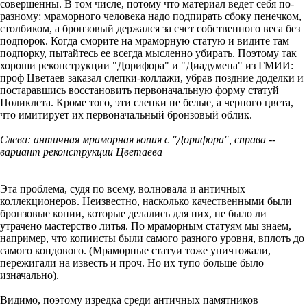
совершенны. В том числе, потому что материал ведет себя по-
разному: мраморного человека надо подпирать сбоку пенечком,
столбиком, а бронзовый держался за счет собственного веса без
подпорок. Когда сморите на мраморную статую и видите там
подпорку, пытайтесь ее всегда мысленно убирать. Поэтому так
хороши реконструкции "Дорифора" и "Диадумена" из ГМИИ:
проф Цветаев заказал слепки-коллажи, убрав поздние доделки и
постаравшись восстановить первоначальную форму статуй
Поликлета. Кроме того, эти слепки не белые, а черного цвета,
что имитирует их первоначальный бронзовый облик.
Слева: античная мраморная копия с "Дорифора", справа --
вариант реконструкции Цветаева
Эта проблема, судя по всему, волновала и античных
коллекционеров. Неизвестно, насколько качественными были
бронзовые копии, которые делались для них, не было ли
утрачено мастерство литья. По мраморным статуям мы знаем,
например, что копиисты были самого разного уровня, вплоть до
самого кондового. (Мраморные статуи тоже уничтожали,
пережигали на известь и проч. Но их тупо больше было
изначально).
Видимо, поэтому изредка среди античных памятников