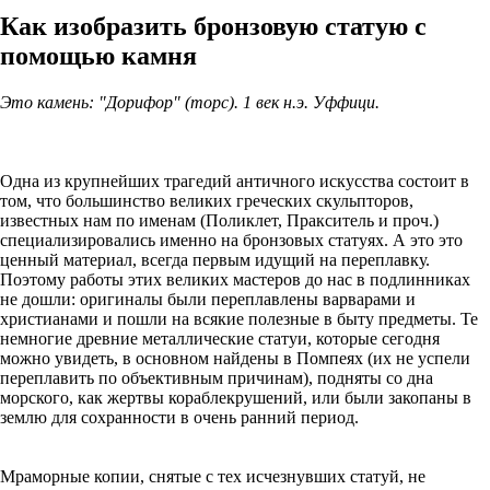
Как изобразить бронзовую статую с
помощью камня
Это камень: "Дорифор" (торс). 1 век н.э. Уффици.
Одна из крупнейших трагедий античного искусства состоит в
том, что большинство великих греческих скульпторов,
известных нам по именам (Поликлет, Пракситель и проч.)
специализировались именно на бронзовых статуях. А это это
ценный материал, всегда первым идущий на переплавку.
Поэтому работы этих великих мастеров до нас в подлинниках
не дошли: оригиналы были переплавлены варварами и
христианами и пошли на всякие полезные в быту предметы. Те
немногие древние металлические статуи, которые сегодня
можно увидеть, в основном найдены в Помпеях (их не успели
переплавить по объективным причинам), подняты со дна
морского, как жертвы кораблекрушений, или были закопаны в
землю для сохранности в очень ранний период.
Мраморные копии, снятые с тех исчезнувших статуй, не