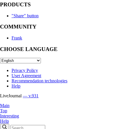
PRODUCTS
"Share" button
COMMUNITY
Frank
CHOOSE LANGUAGE
Privacy Policy
User Agreement
Recommendation technologies
Help
LiveJournal
— v.931
Main
Top
Interesting
Help