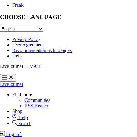
Frank
CHOOSE LANGUAGE
Privacy Policy
User Agreement
Recommendation technologies
Help
LiveJournal
— v.931
?
?
LiveJournal
Find more
Communities
RSS Reader
Shop
Help
Search
Log in
`