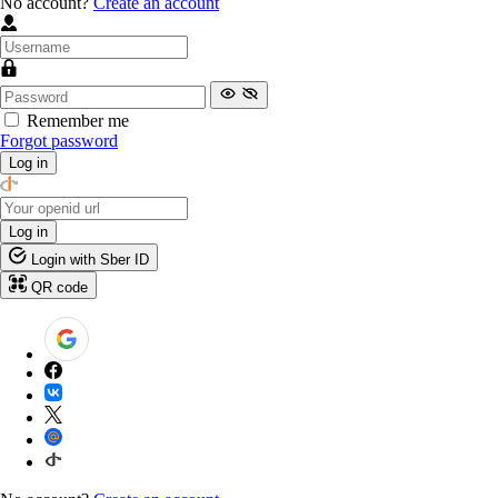
No account?
Create an account
Remember me
Forgot password
Log in
Log in
Login with Sber ID
QR code