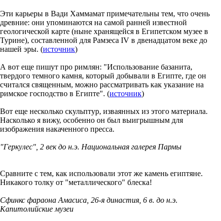
Эти карьеры в Вади Хаммамат примечательны тем, что очень
древние: они упоминаются на самой ранней известной
геологической карте (ныне хранящейся в Египетском музее в
Турине), составленной для Рамзеса IV в двенадцатом веке до
нашей эры. (
источник
)
А вот еще пишут про римлян: "Использование базанита,
твердого темного камня, который добывали в Египте, где он
считался священным, можно рассматривать как указание на
римское господство в Египте". (
источник
)
Вот еще несколько скульптур, изваянных из этого материала.
Насколько я вижу, особенно он был выигрышным для
изображения накаченного пресса.
"Геркулес", 2 век до н.э. Национальная галерея Пармы
Сравните с тем, как использовали этот же камень египтяне.
Никакого толку от "металлического" блеска!
Сфинкс фараона Амасиса, 26-я династия, 6 в. до н.э.
Капитолийские музеи