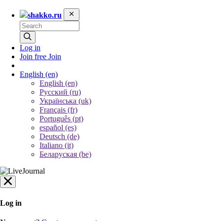
shakko.ru
Log in
Join free
Join
English
(en)
English (en)
Русский (ru)
Українська (uk)
Français (fr)
Português (pt)
español (es)
Deutsch (de)
Italiano (it)
Беларуская (be)
Log in