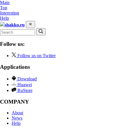
Main
Top
Interesting
Help
shakko.ru
Follow us:
Follow us on Twitter
Applications
Download
Huawei
RuStore
COMPANY
About
News
Help