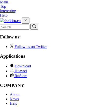
Main
Top
Interesting
Help
shakko.ru
Follow us:
Follow us on Twitter
Applications
Download
Huawei
RuStore
COMPANY
About
News
Help