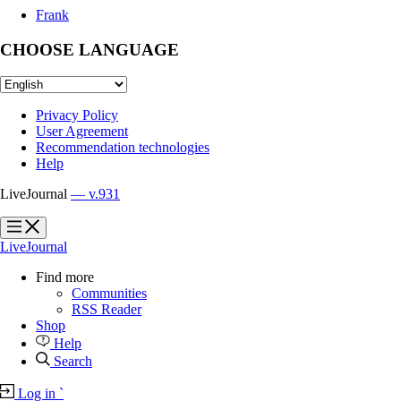
Frank
CHOOSE LANGUAGE
Privacy Policy
User Agreement
Recommendation technologies
Help
LiveJournal
— v.931
?
?
LiveJournal
Find more
Communities
RSS Reader
Shop
Help
Search
Log in
`