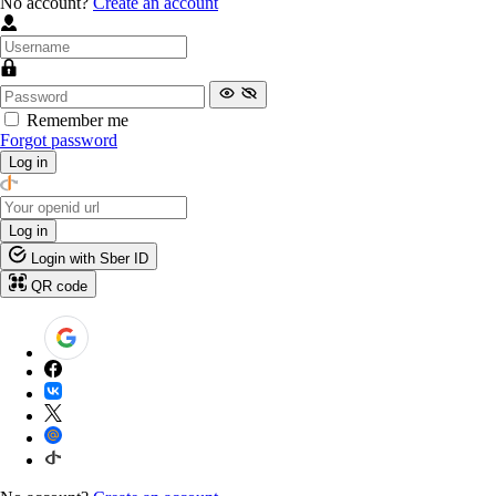
No account?
Create an account
Remember me
Forgot password
Log in
Log in
Login with Sber ID
QR code