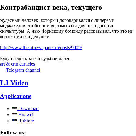
Контрабандист века, текущего
Чудесный человек, который договаривался с лидерами
моджахедов, чтобы они выламывали для него древние
скульптуры. А нью-йоркскому бомонду рассказывал, что это из
коллекции его дедушки
http://www.theartnewspaper.ru/posts/9009/
Буду следить за его судьбой далее.
art & crime
articles
Telegram channel
LJ Video
Applications
Download
Huawei
RuStore
Follow us: