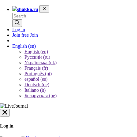
shakko.ru
Log in
Join free
Join
English
(en)
English (en)
Русский (ru)
Українська (uk)
Français (fr)
Português (pt)
español (es)
Deutsch (de)
Italiano (it)
Беларуская (be)
Log in