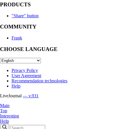
PRODUCTS
"Share" button
COMMUNITY
Frank
CHOOSE LANGUAGE
Privacy Policy
User Agreement
Recommendation technologies
Help
LiveJournal
— v.931
Main
Top
Interesting
Help