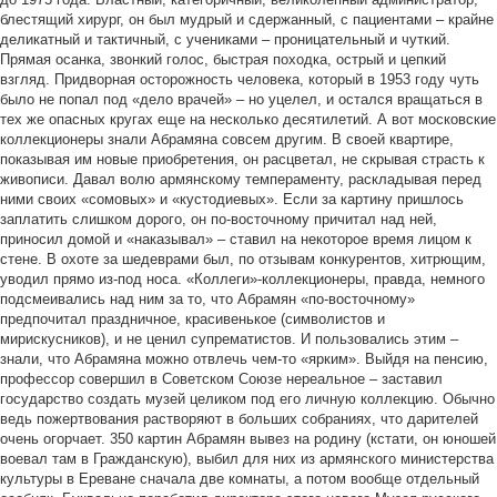
блестящий хирург, он был мудрый и сдержанный, с пациентами – крайне
деликатный и тактичный, с учениками – проницательный и чуткий.
Прямая осанка, звонкий голос, быстрая походка, острый и цепкий
взгляд. Придворная осторожность человека, который в 1953 году чуть
было не попал под «дело врачей» – но уцелел, и остался вращаться в
тех же опасных кругах еще на несколько десятилетий. А вот московские
коллекционеры знали Абрамяна совсем другим. В своей квартире,
показывая им новые приобретения, он расцветал, не скрывая страсть к
живописи. Давал волю армянскому темпераменту, раскладывая перед
ними своих «сомовых» и «кустодиевых». Если за картину пришлось
заплатить слишком дорого, он по-восточному причитал над ней,
приносил домой и «наказывал» – ставил на некоторое время лицом к
стене. В охоте за шедеврами был, по отзывам конкурентов, хитрющим,
уводил прямо из-под носа. «Коллеги»-коллекционеры, правда, немного
подсмеивались над ним за то, что Абрамян «по-восточному»
предпочитал праздничное, красивенькое (символистов и
мирискусников), и не ценил супрематистов. И пользовались этим –
знали, что Абрамяна можно отвлечь чем-то «ярким». Выйдя на пенсию,
профессор совершил в Советском Союзе нереальное – заставил
государство создать музей целиком под его личную коллекцию. Обычно
ведь пожертвования растворяют в больших собраниях, что дарителей
очень огорчает. 350 картин Абрамян вывез на родину (кстати, он юношей
воевал там в Гражданскую), выбил для них из армянского министерства
культуры в Ереване сначала две комнаты, а потом вообще отдельный