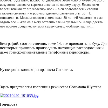
особняк. Буквально поработил директора этого нового Музея русского
искусства, развесил картины в залах по своему вкусу. Ереванские
власти взвыли от его железной воли – а он пользовался и своими
старыми связями, и огромным административным опытом. Но,
отправляя из Москвы коробки с холстами, 80-летний Абрамян не смог
отдать все – «как же я могу оставить стены пустыми?» И еще десять
лет прожил среди нескольких самых-самых любимых картин…
Биографий, соответственно, тоже 14, все приводить не буду. Для
некоторых пришлось производить настоящие расследования и
даже трансконтинентальные телефонные переговоры.
Кузнецов из коллекции ираниста Сановича.
Здесь представлена коллекция режиссера Соломона Шустера.
Гончарова