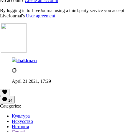
No account?
Create an account
By logging in to LiveJournal using a third-party service you accept
LiveJournal's
User agreement
shakko.ru
April 21 2021, 17:29
14
Categories:
Культура
Искусство
История
Cancel