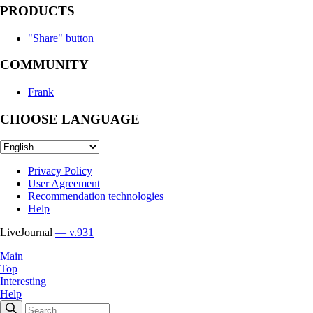
PRODUCTS
"Share" button
COMMUNITY
Frank
CHOOSE LANGUAGE
Privacy Policy
User Agreement
Recommendation technologies
Help
LiveJournal
— v.931
Main
Top
Interesting
Help