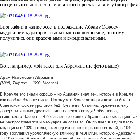
специально выполненный для этого проекта, а внизу биография.
Биографии в жанре эссе, в подражание Абраму Эфросу
мудрейший куратор выставки заказал лично мне, поэтому
получились они красочными и эмоциональными.
Вот, например, мой текст для Абрамяна (на фото выше):
Арам Яковлевич Абрамян
(1898, Тифлис – 1990, Москва)
В Кремле его знали хорошо – но Абрамян знал тех, которые в Кремле,
как вообще больше никто. Потому что более четверти века он был в
Советском Союзе урологом №1. Он лечил Сталина, Брежнева, ему
доверяли «наших друзей» – монгольского вождя Чойбалсана,
египетского Насера… И бог знает, кого еще. Абрамян о своих пациентах
не распространялся и мемуаров не оставил. Он пришел в эту область
медицины в 1920-е годы, стал одним из ее отцов-основателей, в 1949
году возглавил урологическую клинику в МОНИКИ, которую «держал»
до 1975 года. Властный, категоричный, великолепный администратор,