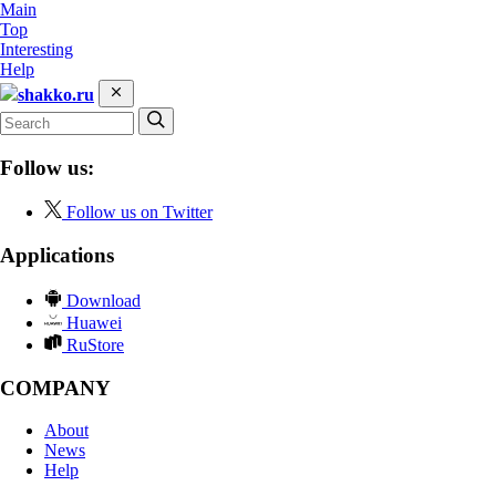
Main
Top
Interesting
Help
shakko.ru
Follow us:
Follow us on Twitter
Applications
Download
Huawei
RuStore
COMPANY
About
News
Help