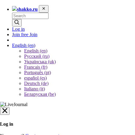
shakko.ru
Log in
Join free
Join
English
(en)
English (en)
Русский (ru)
Українська (uk)
Français (fr)
Português (pt)
español (es)
Deutsch (de)
Italiano (it)
Беларуская (be)
Log in