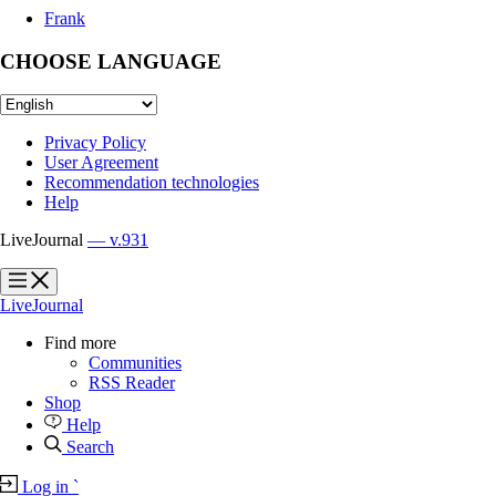
Frank
CHOOSE LANGUAGE
Privacy Policy
User Agreement
Recommendation technologies
Help
LiveJournal
— v.931
?
?
LiveJournal
Find more
Communities
RSS Reader
Shop
Help
Search
Log in
`