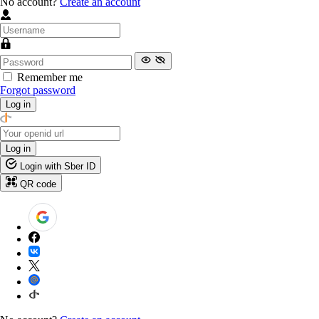
No account?
Create an account
Remember me
Forgot password
Log in
Log in
Login with Sber ID
QR code