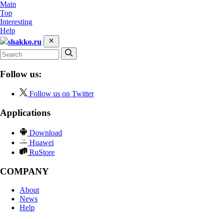
Main
Top
Interesting
Help
shakko.ru
Follow us:
Follow us on Twitter
Applications
Download
Huawei
RuStore
COMPANY
About
News
Help