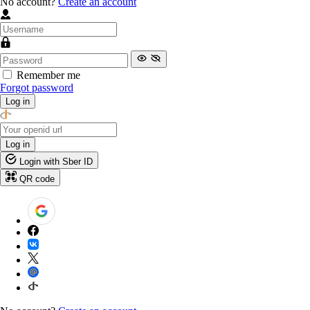
No account?
Create an account
Remember me
Forgot password
Log in
Log in
Login with Sber ID
QR code