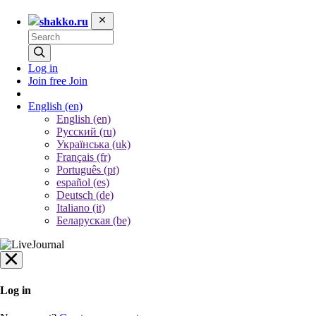
shakko.ru
Log in
Join free
Join
English
(en)
English (en)
Русский (ru)
Українська (uk)
Français (fr)
Português (pt)
español (es)
Deutsch (de)
Italiano (it)
Беларуская (be)
Log in