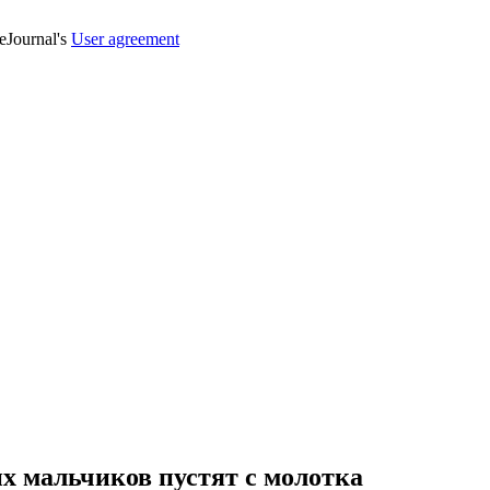
veJournal's
User agreement
х мальчиков пустят с молотка