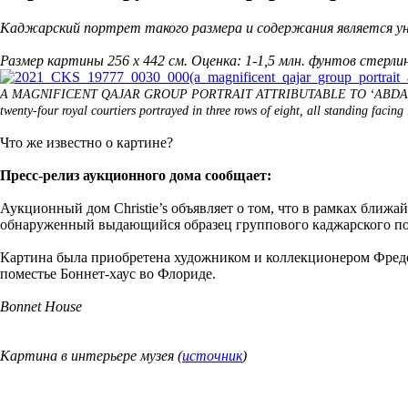
Каджарский портрет такого размера и содержания является уни
Размер картины 256 x 442 см. Оценка: 1-1,5 млн. фунтов стерли
A MAGNIFICENT QAJAR GROUP PORTRAIT ATTRIBUTABLE TO ‘ABDALLAH K
twenty-four royal courtiers portrayed in three rows of eight, all standing facing
Что же известно о картине?
Пресс-релиз аукционного дома сообщает:
Аукционный дом Christie’s объявляет о том, что в рамках ближа
обнаруженный выдающийся образец группового каджарского пор
Картина была приобретена художником и коллекционером Фредер
поместье Боннет-хаус во Флориде.
Bonnet House
Картина в интерьере музея (
источник
)