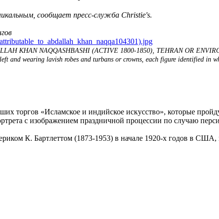
кальным, сообщает пресс-служба Christie's.
нгов
HAN NAQQASHBASHI (ACTIVE 1800-1850), TEHRAN OR ENVIRONS, IRAN,
 left and wearing lavish robes and turbans or crowns, each figure identified in w
йших торгов «Исламское и индийское искусство», которые пройду
трета с изображением праздничной процессии по случаю персид
иком К. Бартлеттом (1873-1953) в начале 1920-х годов в США, 