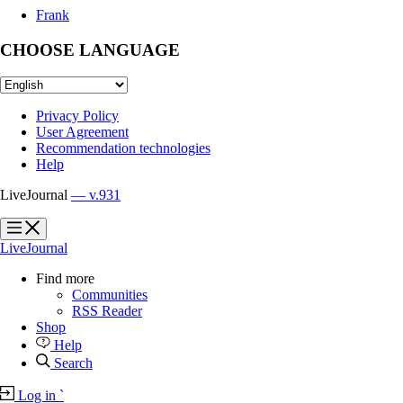
Frank
CHOOSE LANGUAGE
Privacy Policy
User Agreement
Recommendation technologies
Help
LiveJournal
— v.931
?
?
LiveJournal
Find more
Communities
RSS Reader
Shop
Help
Search
Log in
`