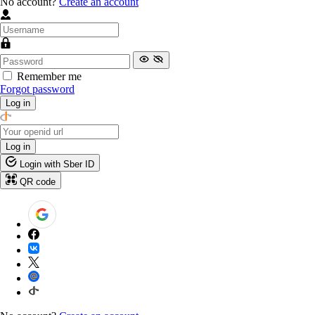
No account?
Create an account
Remember me
Forgot password
Log in
Log in
Login with Sber ID
QR code