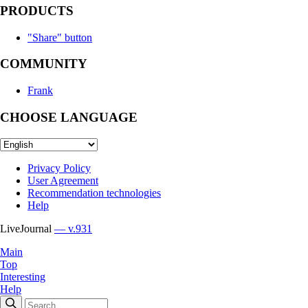
PRODUCTS
"Share" button
COMMUNITY
Frank
CHOOSE LANGUAGE
Privacy Policy
User Agreement
Recommendation technologies
Help
LiveJournal
— v.931
Main
Top
Interesting
Help