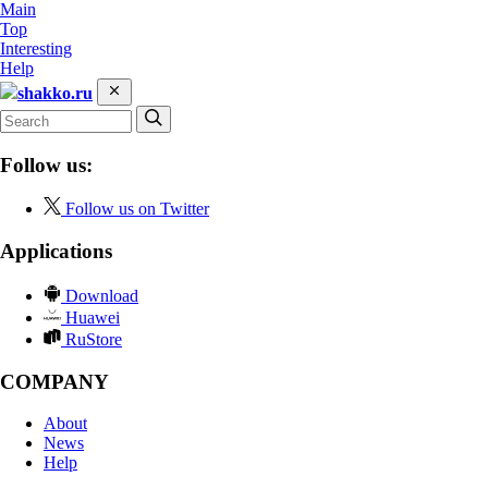
Main
Top
Interesting
Help
shakko.ru
Follow us:
Follow us on Twitter
Applications
Download
Huawei
RuStore
COMPANY
About
News
Help