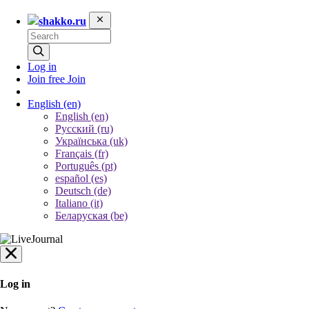
shakko.ru
Log in
Join free
Join
English
(en)
English (en)
Русский (ru)
Українська (uk)
Français (fr)
Português (pt)
español (es)
Deutsch (de)
Italiano (it)
Беларуская (be)
Log in