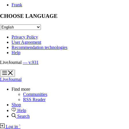
Frank
CHOOSE LANGUAGE
Privacy Policy
User Agreement
Recommendation technologies
Help
LiveJournal
— v.931
?
?
LiveJournal
Find more
Communities
RSS Reader
Shop
Help
Search
Log in
`