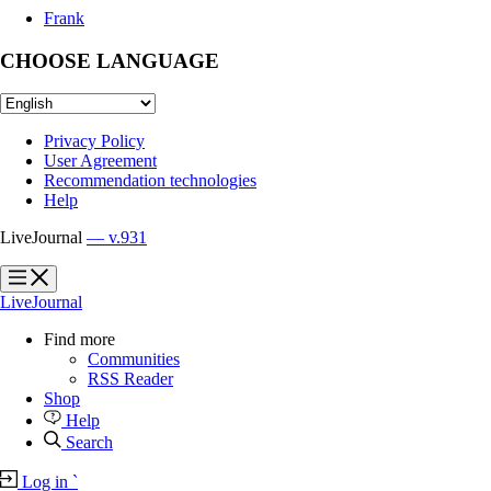
Frank
CHOOSE LANGUAGE
Privacy Policy
User Agreement
Recommendation technologies
Help
LiveJournal
— v.931
?
?
LiveJournal
Find more
Communities
RSS Reader
Shop
Help
Search
Log in
`