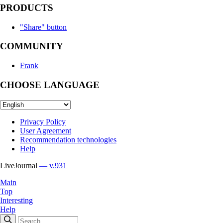
PRODUCTS
"Share" button
COMMUNITY
Frank
CHOOSE LANGUAGE
Privacy Policy
User Agreement
Recommendation technologies
Help
LiveJournal
— v.931
Main
Top
Interesting
Help