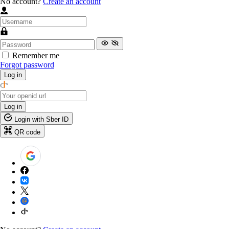
No account?
Create an account
Remember me
Forgot password
Log in
Log in
Login with Sber ID
QR code