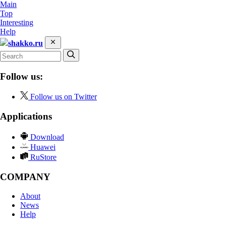
Main
Top
Interesting
Help
shakko.ru
Follow us:
Follow us on Twitter
Applications
Download
Huawei
RuStore
COMPANY
About
News
Help