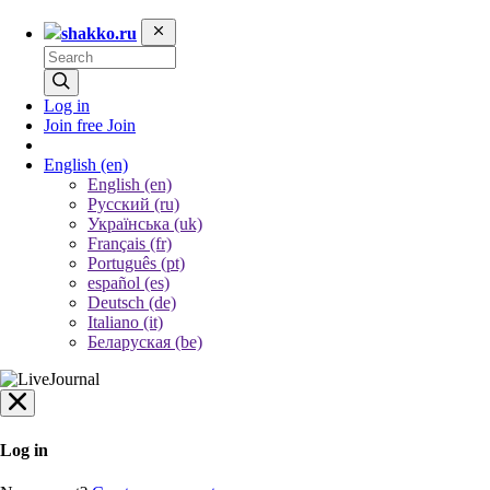
shakko.ru
Log in
Join free
Join
English
(en)
English (en)
Русский (ru)
Українська (uk)
Français (fr)
Português (pt)
español (es)
Deutsch (de)
Italiano (it)
Беларуская (be)
Log in