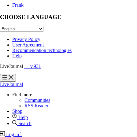
Frank
CHOOSE LANGUAGE
Privacy Policy
User Agreement
Recommendation technologies
Help
LiveJournal
— v.931
?
?
LiveJournal
Find more
Communities
RSS Reader
Shop
Help
Search
Log in
`