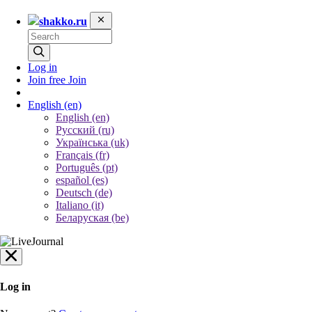
shakko.ru
Log in
Join free
Join
English
(en)
English (en)
Русский (ru)
Українська (uk)
Français (fr)
Português (pt)
español (es)
Deutsch (de)
Italiano (it)
Беларуская (be)
Log in