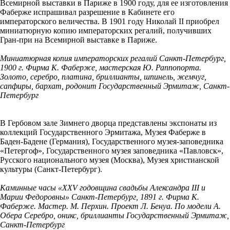
Всемирной выставки в Париже в 1900 году, для ее изготовления
Фаберже испрашивал разрешение в Кабинете его
императорского величества. В 1901 году Николай II приобрел
миниатюрную копию императорских регалий, получивших
Гран-при на Всемирной выставке в Париже.
Миниатюрная копия императорских регалий Санкт-Петербург,
1900 г. Фирма К. Фаберже, мастерская Ю. Раппопорта.
Золото, серебро, платина, бриллианты, шпинель, жемчуг,
сапфиры, бархат, родонит Государственный Эрмитаж, Санкт-
Петербург
В Гербовом зале Зимнего дворца представлены экспонаты из
коллекций Государственного Эрмитажа, Музея Фаберже в
Баден-Бадене (Германия), Государственного музея-заповедника
«Петергоф», Государственного музея заповедника «Павловск»,
Русского национального музея (Москва), Музея христианской
культуры (Санкт-Петербург).
Каминные часы «XXV годовщина свадьбы Александра III и
Марии Федоровны» Санкт-Петербург, 1891 г. Фирма К.
Фаберже. Мастер. М. Перхин. Проект Л. Бенуа. По модели А.
Обера Серебро, оникс, бриллианты Государственный Эрмитаж,
Санкт-Петербург