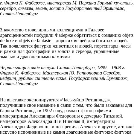
г. Фирма К. Фаберже, мастерская М. Перхина Горный хрусталь,
серебро, алмазы, эмаль, золото Государственный Эрмитаж,
Санкт-Петербург
Знакомство с ювелирными коллекциями в Галерее
драгоценностей побудили Фаберже обратиться к созданию objets
de luxe и objets dе fantasiе – дорогих вещей для богатых людей.
Так появляются фигурки животных и людей, портсигары, часы
и рамки для фотографий из золота и серебра, украшенные
эмалью и драгоценными камнями.
Чернильница в виде петуха Санкт-Петербург, 1899 – 1908 г.
Фирма К. Фаберже. Мастерская Ю. Раппопорта Серебро,
нефрит, рубины синтетические. Государственный Эрмитаж,
Санкт-Петербург
На выставке экспонируются «Часы-яйцо Ротшильда»,
получившие свое название в связи с тем, что были заказаны для
барона Ротшильда в 1902 году, рамки с фотографиями
императрицы Александры Федоровны с дочерью Татьяной,
императоров Александра III и Николая II, императрицы
Александры Федоровны и цесаревича Алексея и другие, а также
искусно исполненные из камня драгоценные фигурки: фигурка