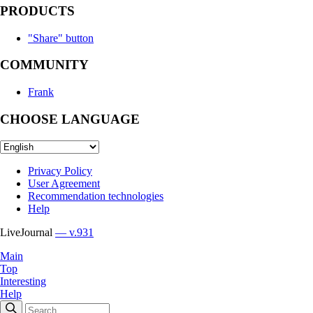
PRODUCTS
"Share" button
COMMUNITY
Frank
CHOOSE LANGUAGE
Privacy Policy
User Agreement
Recommendation technologies
Help
LiveJournal
— v.931
Main
Top
Interesting
Help