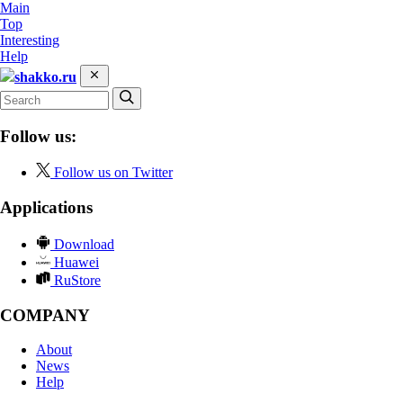
Main
Top
Interesting
Help
shakko.ru
Follow us:
Follow us on Twitter
Applications
Download
Huawei
RuStore
COMPANY
About
News
Help