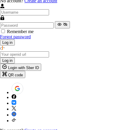
No account?
Create an account
Remember me
Forgot password
Log in
Log in
Login with Sber ID
QR code