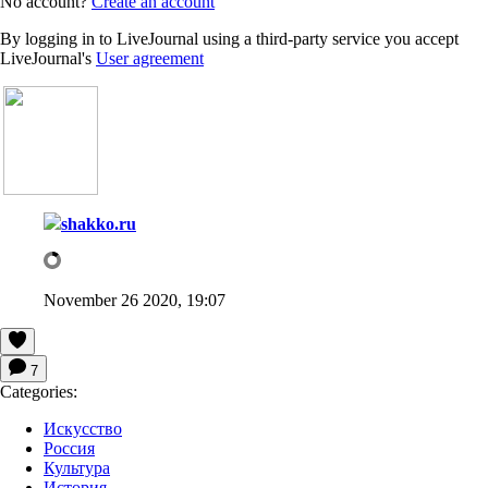
No account?
Create an account
By logging in to LiveJournal using a third-party service you accept
LiveJournal's
User agreement
shakko.ru
November 26 2020, 19:07
7
Categories:
Искусство
Россия
Культура
История