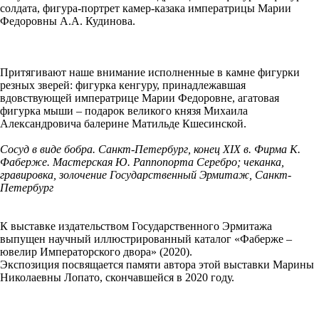
солдата, фигура-портрет камер-казака императрицы Марии
Федоровны А.А. Кудинова.
Притягивают наше внимание исполненные в камне фигурки
резных зверей: фигурка кенгуру, принадлежавшая
вдовствующей императрице Марии Федоровне, агатовая
фигурка мыши – подарок великого князя Михаила
Александровича балерине Матильде Кшесинской.
Сосуд в виде бобра. Санкт-Петербург, конец XIX в. Фирма К.
Фаберже. Мастерская Ю. Раппопорта Серебро; чеканка,
гравировка, золочение Государственный Эрмитаж, Санкт-
Петербург
К выставке издательством Государственного Эрмитажа
выпущен научный иллюстрированный каталог «Фаберже –
ювелир Императорского двора» (2020).
Экспозиция посвящается памяти автора этой выставки Марины
Николаевны Лопато, скончавшейся в 2020 году.