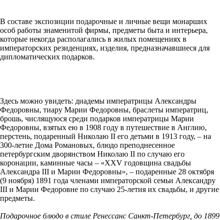
В составе экспозиции подарочные и личные вещи монарших
особ работы знаменитой фирмы, предметы быта и интерьера,
которые некогда располагались в жилых помещениях в
императорских резиденциях, изделия, предназначавшиеся для
дипломатических подарков.
Здесь можно увидеть: диадемы императрицы Александры
Федоровны, тиару Марии Федоровны, браслеты императриц,
брошь, числящуюся среди подарков императрицы Марии
Федоровны, взятых ею в 1908 году в путешествие в Англию,
перстень, подаренный Николаю II его детьми в 1913 году, ‒ на
300-летие Дома Романовых, блюдо преподнесенное
петербургским дворянством Николаю II по случаю его
коронации, каминные часы ‒ «XXV годовщина свадьбы
Александра III и Марии Федоровны», ‒ подаренные 28 октября
(9 ноября) 1891 года членами императорской семьи Александру
III и Марии Федоровне по случаю 25-летия их свадьбы, и другие
предметы.
Подарочное блюдо в стиле Ренессанс Санкт-Петербург, до 1899