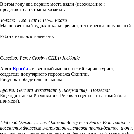
В этом году два первых места взяли (неожиданно!)
представители страны-хозяйки.
Золото - Lee Blair (США). Rodeo
Малоизвестный художник-акварелист, технически нормальный.
Работа нашлась только чб.
Серебро: Percy Crosby (США) Jackknife
А вот
Кросби
- известный американский карикатурист,
создатель популярного персонажа Скиппи.
Рисунок-победитель не нашла.
Бронза: Gerhard Westermann (Нидерланды) - Horseman
Еще один мелкий художник. Рисовал сценки типа такой (для
примера).
1936 год (Берлин) - это Олимпиада в уже в Рейхе. Есть кадры с
посещения фюрером экспонатов выставки претендентов, и они,
если честно, напоминают то, что было там в следующем году -