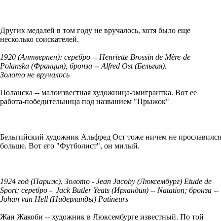
Других медалей в том году не вручалось, хотя было еще
несколько соискателей.
1920 (Антверпен): серебро -- Henriette Brossin de Mère-de
Polanska (Франция), бронза -- Alfred Ost (Бельгия).
Золото не вручалось
Поланска -- малоизвестная художница-эмигрантка. Вот ее
работа-победительница под названием "Прыжок"
Бельгийский художник Альфред Ост тоже ничем не прославился
больше. Вот его "Футболист", он милый.
1924 год (Париж). Золото - Jean Jacoby (Люксембург) Etude de
Sport; серебро - Jack Butler Yeats (Ирландия) -- Natation; бронза --
Johan van Hell (Нидерланды) Patineurs
Жан Жакоби -- художник в Люксембурге известный. По той