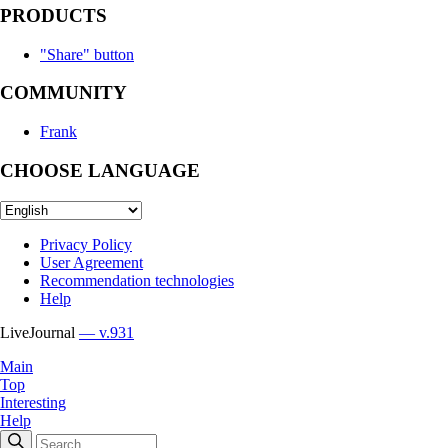
PRODUCTS
"Share" button
COMMUNITY
Frank
CHOOSE LANGUAGE
Privacy Policy
User Agreement
Recommendation technologies
Help
LiveJournal
— v.931
Main
Top
Interesting
Help