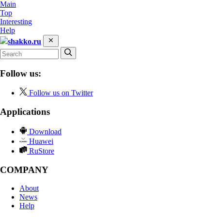
Main
Top
Interesting
Help
shakko.ru
Follow us:
Follow us on Twitter
Applications
Download
Huawei
RuStore
COMPANY
About
News
Help