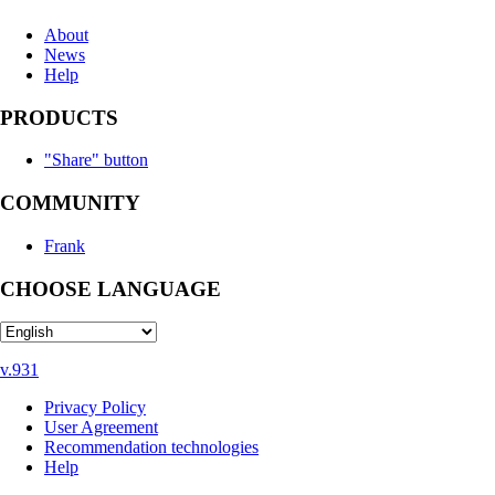
About
News
Help
PRODUCTS
"Share" button
COMMUNITY
Frank
CHOOSE LANGUAGE
v.931
Privacy Policy
User Agreement
Recommendation technologies
Help