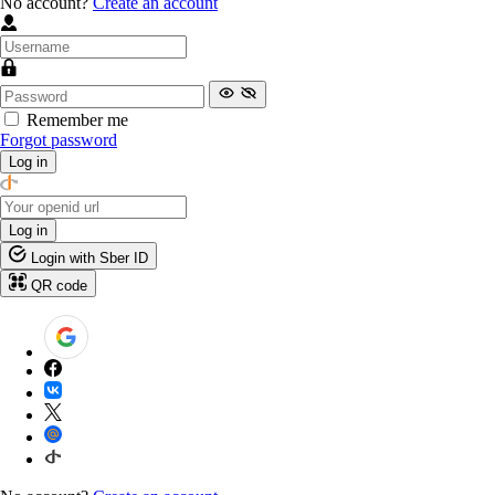
No account?
Create an account
Remember me
Forgot password
Log in
Log in
Login with Sber ID
QR code