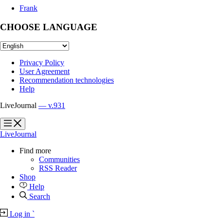
Frank
CHOOSE LANGUAGE
Privacy Policy
User Agreement
Recommendation technologies
Help
LiveJournal
— v.931
?
?
LiveJournal
Find more
Communities
RSS Reader
Shop
Help
Search
Log in
`