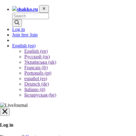
shakko.ru
Log in
Join free
Join
English
(en)
English (en)
Русский (ru)
Українська (uk)
Français (fr)
Português (pt)
español (es)
Deutsch (de)
Italiano (it)
Беларуская (be)
Log in