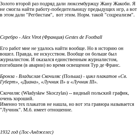
Золото второй раз подряд дали люксембуржцу Жану Жакоби. Я
не смогла найти работу-победительницу предыдущих игр, а вот
в этом дали "Регбистам", вот этим. Норм. такой "соцреализм".
Серебро - Alex Virot (Франция) Gestes de Football
Его работ мне не удалось найти вообще. Но в историю он
вошел. Правда, не искусством. Вообще он больше был
журналистом. И оказался единственным журналистом,
погибшим (в аварии) во время освещения Тур де Франс.
Бронза - Владислав Скочиляс
(Польша) - цикл плакатов «Св.
Губерт», «Диана», «Лучник II» и «Лучник III».
Скочиляс (Władysław Skoczylas) -- видный польский график,
очень хороший.
Именно тех плакатов не нашла, но вот эта гравюра называется
"Лучник". М.б. имеет отношение.
1932 год (Лос-Анджелес)