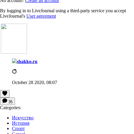
No account?
Create an account
By logging in to LiveJournal using a third-party service you accept
LiveJournal's
User agreement
shakko.ru
October 28 2020, 08:07
35
Categories:
Искусство
История
Спорт
Cancel