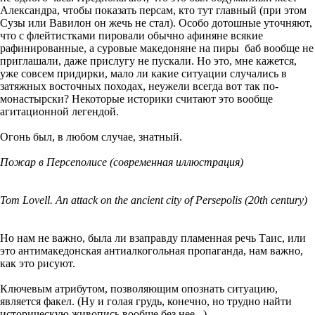
Александра, чтобы показать персам, кто тут главный (при этом
Сузы или Вавилон он жечь не стал). Особо дотошные уточняют,
что с флейтистками пировали обычно афиняне всякие
рафинированные, а суровые македоняне на пиры баб вообще не
приглашали, даже прислугу не пускали. Но это, мне кажется,
уже совсем придирки, мало ли какие ситуации случались в
затяжных восточных походах, неужели всегда вот так по-
монастырски? Некоторые историки считают это вообще
агитационной легендой.
Огонь был, в любом случае, знатный.
Пожар в Персеполисе (современная иллюстрация)
Tom Lovell. An attack on the ancient city of Persepolis (20th century)
Но нам не важно, была ли взаправду пламенная речь Таис, или
это антимакедонская антиалкогольная пропаганда, нам важно,
как это рисуют.
Ключевым атрибутом, позволяющим опознать ситуацию,
является факел. (Ну и голая грудь, конечно, но трудно найти
историческую живопись вообще без нее...)