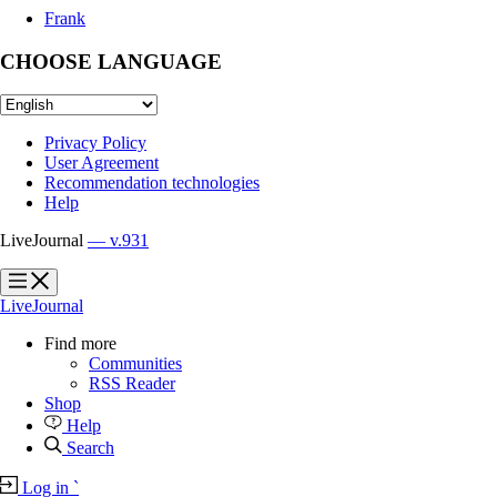
Frank
CHOOSE LANGUAGE
Privacy Policy
User Agreement
Recommendation technologies
Help
LiveJournal
— v.931
?
?
LiveJournal
Find more
Communities
RSS Reader
Shop
Help
Search
Log in
`