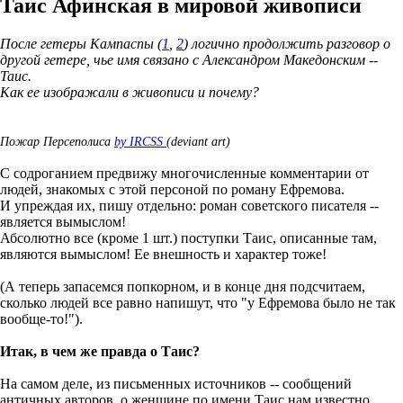
Таис Афинская в мировой живописи
После гетеры Кампаспы (
1
,
2
) логично продолжить разговор о
другой гетере, чье имя связано с Александром Македонским --
Таис.
Как ее изображали в живописи и почему?
Пожар Персеполиса
by IRCSS
(deviant art)
С содроганием предвижу многочисленные комментарии от
людей, знакомых с этой персоной по роману Ефремова.
И упреждая их, пишу отдельно: роман советского писателя --
является вымыслом!
Абсолютно все (кроме 1 шт.) поступки Таис, описанные там,
являются вымыслом! Ее внешность и характер тоже!
(А теперь запасемся попкорном, и в конце дня подсчитаем,
сколько людей все равно напишут, что "у Ефремова было не так
вообще-то!").
Итак, в чем же правда о Таис?
На самом деле, из письменных источников -- сообщений
античных авторов, о женщине по имени Таис нам известно