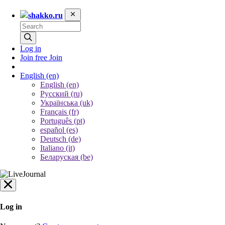
shakko.ru
Log in
Join free
Join
English
(en)
English (en)
Русский (ru)
Українська (uk)
Français (fr)
Português (pt)
español (es)
Deutsch (de)
Italiano (it)
Беларуская (be)
Log in