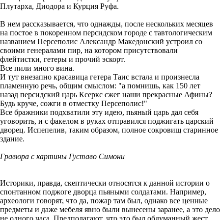
Плутарха, Диодора и Курция Руфа.
В нем рассказывается, что однажды, после нескольких месяцев
на постое в покоренном персидском городе с тавтологическим
названием Персеполис Александр Македонский устроил со
своими генералами пир, на котором присутствовали
флейтистки, гетеры и прочий эскорт.
Все пили много вина.
И тут внезапно красавица гетера Таис встала и произнесла
пламенную речь, общим смыслом: "а помнишь, как 150 лет
назад персидский царь Ксеркс сжег наши прекрасные Афины?
Будь круче, сожги в отместку Персеполис!"
Все бражники подхватили эту идею, пьяный царь дал себя
уговорить, и с факелом в руках отправился поджигать царский
дворец. Испепелив, таким образом, полное сокровищ старинное
здание.
Гравюра с картины Густаво Симони
Историки, правда, скептически относятся к данной истории о
спонтанном поджоге дворца пьяными солдатами. Например,
археологи говорят, что да, пожар там был, однако все ценные
предметы и даже мебеля явно были вынесены заранее, а это дело
не одного часа. Предполагают, что это был обдуманный жест