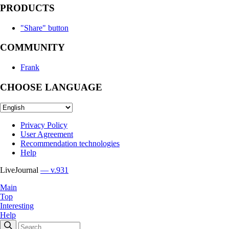
PRODUCTS
"Share" button
COMMUNITY
Frank
CHOOSE LANGUAGE
Privacy Policy
User Agreement
Recommendation technologies
Help
LiveJournal
— v.931
Main
Top
Interesting
Help