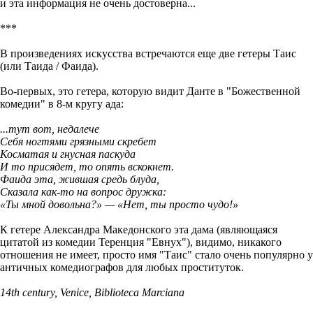
и эта информация не очень достоверна...
***
В произведениях искусства встречаются еще две гетеры Таис
(или Таида / Фаида).
Во-первых, это гетера, которую видит Данте в "Божественной
комедии" в 8-м кругу ада:
...тут вот, недалече
Себя ногтями грязными скребет
Косматая и гнусная паскуда
И то присядет, то опять вскокнет.
Фаида эта, жившая средь блуда,
Сказала как-то на вопрос дружка:
«Ты мной довольна?» — «Нет, ты просто чудо!»
К гетере Александра Македонского эта дама (являющаяся
цитатой из комедии Теренция "Евнух"), видимо, никакого
отношения не имеет, просто имя "Таис" стало очень популярно у
античных комедиографов для любых проституток.
14th century, Venice, Biblioteca Marciana