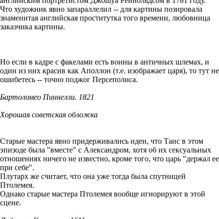
английским портретистом Джошуа Рейнольдсом в 1781 году.
Что художник явно запараллелил -- для картины позировала
знаменитая английская проститутка того времени, любовница
заказчика картины.
Но если в кадре с факелами есть воины в античных шлемах, и
один из них красив как Аполлон (т.е. изображает царя), то тут не
ошибетесь -- точно поджог Персеполиса.
Бартоломео Пиннелли. 1821
Хорошая советская обложка
Старые мастера явно придерживались идеи, что Таис в этом
эпизоде была "вместе" с Александром, хотя об их сексуальных
отношениях ничего не известно, кроме того, что царь "держал ее
при себе".
Плутарх же считает, что она уже тогда была спутницей
Птолемея.
Однако старые мастера Птолемея вообще игнорируют в этой
сцене.