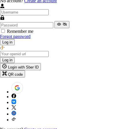
No account?
Create an account
Remember me
Forgot password
Log in
Log in
Login with Sber ID
QR code