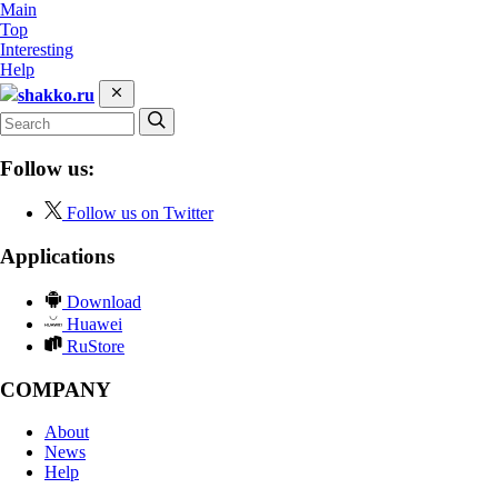
Main
Top
Interesting
Help
shakko.ru
Follow us:
Follow us on Twitter
Applications
Download
Huawei
RuStore
COMPANY
About
News
Help