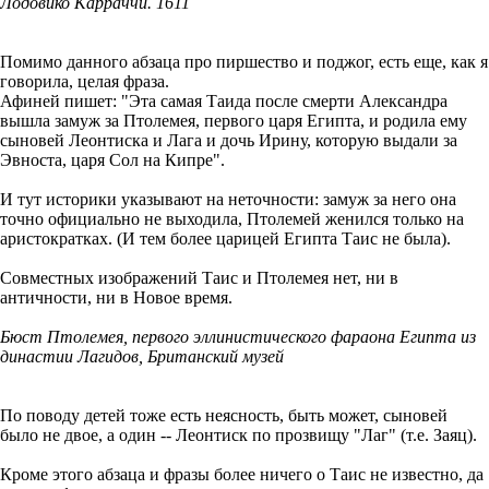
Лодовико Карраччи. 1611
Помимо данного абзаца про пиршество и поджог, есть еще, как я
говорила, целая фраза.
Афиней пишет: "Эта самая Таида после смерти Александра
вышла замуж за Птолемея, первого царя Египта, и родила ему
сыновей Леонтиска и Лага и дочь Ирину, которую выдали за
Эвноста, царя Сол на Кипре".
И тут историки указывают на неточности: замуж за него она
точно официально не выходила, Птолемей женился только на
аристократках. (И тем более царицей Египта Таис не была).
Совместных изображений Таис и Птолемея нет, ни в
античности, ни в Новое время.
Бюст Птолемея, первого эллинистического фараона Египта из
династии Лагидов, Британский музей
По поводу детей тоже есть неясность, быть может, сыновей
было не двое, а один -- Леонтиск по прозвищу "Лаг" (т.е. Заяц).
Кроме этого абзаца и фразы более ничего о Таис не известно, да