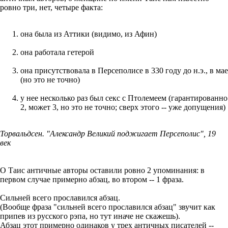
ровно три, нет, четыре факта:
она была из Аттики (видимо, из Афин)
она работала гетерой
она присутствовала в Персеполисе в 330 году до н.э., в мае
(но это не точно)
у нее несколько раз был секс с Птолемеем (гарантированно
2, может 3, но это не точно; сверх этого -- уже допущения)
Торвальдсен. "Александр Великий поджигает Персеполис", 19
век
О Таис античные авторы оставили ровно 2 упоминания: в
первом случае примерно абзац, во втором -- 1 фраза.
Сильней всего прославился абзац.
(Вообще фраза "сильней всего прославился абзац" звучит как
припев из русского рэпа, но тут иначе не скажешь).
Абзац этот примерно одинаков у трех античных писателей --