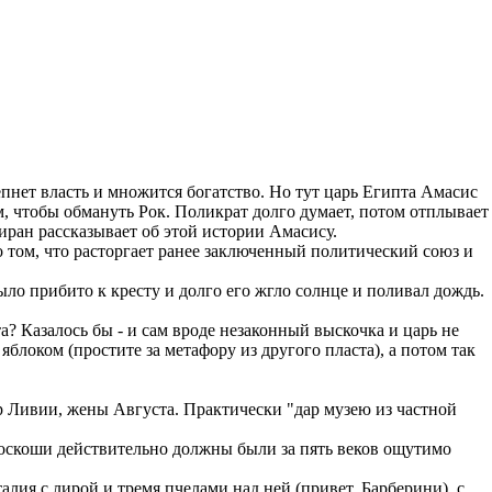
епнет власть и множится богатство. Но тут царь Египта Амасис
м, чтобы обмануть Рок. Поликрат долго думает, потом отплывает
иран рассказывает об этой истории Амасису.
 о том, что расторгает ранее заключенный политический союз и
ыло прибито к кресту и долго его жгло солнце и поливал дождь.
 Казалось бы - и сам вроде незаконный выскочка и царь не
локом (простите за метафору из другого пласта), а потом так
ар Ливии, жены Августа. Практически "дар музею из частной
 роскоши действительно должны были за пять веков ощутимо
алия с лирой и тремя пчелами над ней (привет, Барберини), с