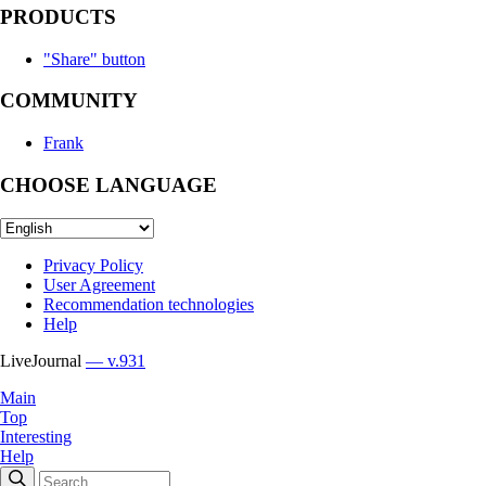
PRODUCTS
"Share" button
COMMUNITY
Frank
CHOOSE LANGUAGE
Privacy Policy
User Agreement
Recommendation technologies
Help
LiveJournal
— v.931
Main
Top
Interesting
Help