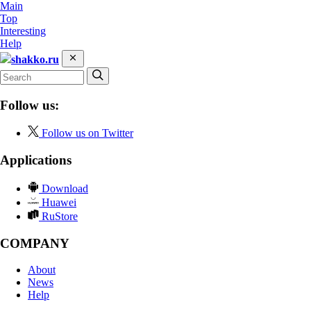
Main
Top
Interesting
Help
shakko.ru
Follow us:
Follow us on Twitter
Applications
Download
Huawei
RuStore
COMPANY
About
News
Help