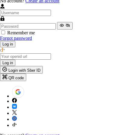
No account?
Create an account
Remember me
Forgot password
Log in
Log in
Login with Sber ID
QR code