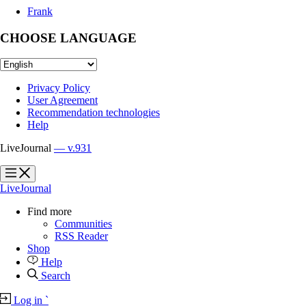
Frank
CHOOSE LANGUAGE
Privacy Policy
User Agreement
Recommendation technologies
Help
LiveJournal
— v.931
?
?
LiveJournal
Find more
Communities
RSS Reader
Shop
Help
Search
Log in
`