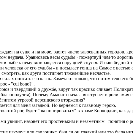
еждает на суше и на море, растет число завоеванных городов, кр
том неудача. Уравновесь весы судьбы - пожертвуй чем-то дороги
 в рыбе к нему возвращается пару дней спустя. И наш бедный т
и человека от его судьбы - и посылает гонца на Самос с вестью
 смотреть, как друга постигнет тяжелейшее несчастье.
силах описать его казнь. Замечают только, что потом тело его б
ос - "сui bono?".
з и твердящий о дружбе, вдруг так красиво сливает Поликрата?
агополучия). Почему Амасис сначала выступает в роли змия с яб
 Египтом угрозой персидского вторжения?
ается для меня загадкой. Но вернемся к главному герою.
золотой рог, будет "экспонироваться" в храме Конкордии, как д
ами увидит, назовет его простеньким и незаметным - понятия о
стне изумруд или сардоникс, был ли он гладкий или это была инт