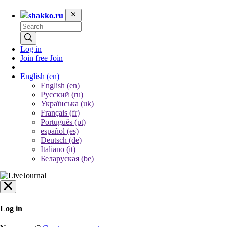
shakko.ru
Log in
Join free
Join
English
(en)
English (en)
Русский (ru)
Українська (uk)
Français (fr)
Português (pt)
español (es)
Deutsch (de)
Italiano (it)
Беларуская (be)
Log in