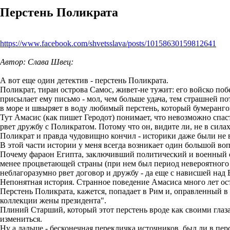
Перстень Поликрата
https://www.facebook.com/shvetsslava/posts/10158630159812641
Автор: Слава Швец:
А вот еще один детектив - перстень Поликрата.
Поликрат, тиран острова Самос, живет-не тужит: его войско поб
присылает ему письмо - мол, чем больше удача, тем страшней по
в море и швыряет в воду любимый перстень, который бумерангом
Тут Амасис (как пишет Геродот) понимает, что невозможно спаст
рвет дружбу с Поликратом. Потому что он, видите ли, не в силах
Поликрат и правда чудовищно кончил - историки даже были не в 
В этой части истории у меня всегда возникает один большой вопр
Почему фараон Египта, заключивший политический и военный сою
менее процветающей страны (при нем был период невероятного бл
неблагоразумно рвет договор и дружбу - да еще с нависшей над
Непонятная история. Странное поведение Амасиса много лет ост
Перстень Поликрата, кажется, попадает в Рим и, оправленный в 
коллекции жены президента".
Плиний Старший, который этот перстень вроде как своими глаз
измениться.
Ну а дальше - бесконечная перекличка источников, был ли в пер