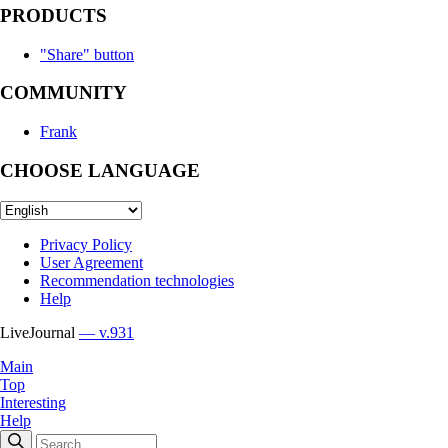
PRODUCTS
"Share" button
COMMUNITY
Frank
CHOOSE LANGUAGE
Privacy Policy
User Agreement
Recommendation technologies
Help
LiveJournal
— v.931
Main
Top
Interesting
Help