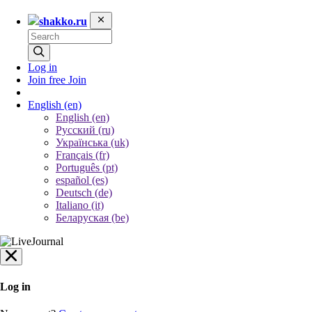
shakko.ru
Log in
Join free
Join
English
(en)
English (en)
Русский (ru)
Українська (uk)
Français (fr)
Português (pt)
español (es)
Deutsch (de)
Italiano (it)
Беларуская (be)
Log in