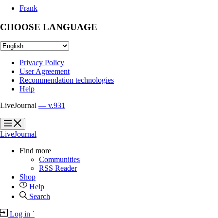
Frank
CHOOSE LANGUAGE
Privacy Policy
User Agreement
Recommendation technologies
Help
LiveJournal
— v.931
?
?
LiveJournal
Find more
Communities
RSS Reader
Shop
Help
Search
Log in
`