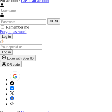
No account?
Create an account
Remember me
Forgot password
Log in
Log in
Login with Sber ID
QR code