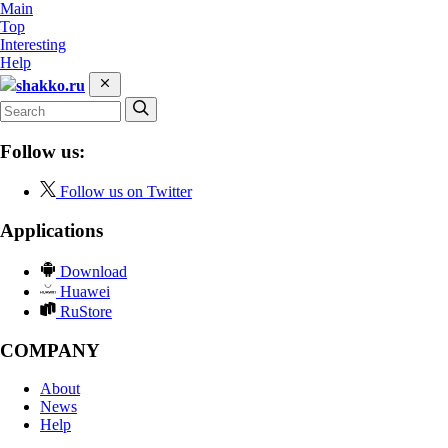
Main
Top
Interesting
Help
shakko.ru
Follow us:
Follow us on Twitter
Applications
Download
Huawei
RuStore
COMPANY
About
News
Help