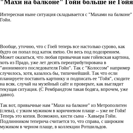
"Махи на балконе" Гойи больше не Гойя
Интересная ныне ситуация складывается с "Махами на балконе"
Гойи.
Вообще, уточню, что с Гоей теперь все настолько сурово, как
будто он попал под каток metoo. Он весь под подозрением.
Может оказаться, что любая привычная нам гойевская картина,
хоть из Прадо, уже лет десять переатрибутирована в
"анонимного последователя Гойи". Так с "Колоссом" например
случилось, хотя, казалось бы, типичнейший. Так что если
планируете поставить картинку и подписать ее "Гойя", сходите
на всяк. случай на музейный сайт и проверьте, как выглядит
текущая ситуация. (С Рембрандтом такая бодяга, впрочем, уже
давно).
Так вот, привычные нам "Махи на балконе" из Метрополитен
(слева), с узким мужиком в коричневом плаще -- уже не Гойя!
Теперь это копия. Возможно, кисти сына - Хавьера Гойи.
Подлинником теперича считается то, что справа, с широким
мужиком в черном плаще, в коллекции Ротшильдов.