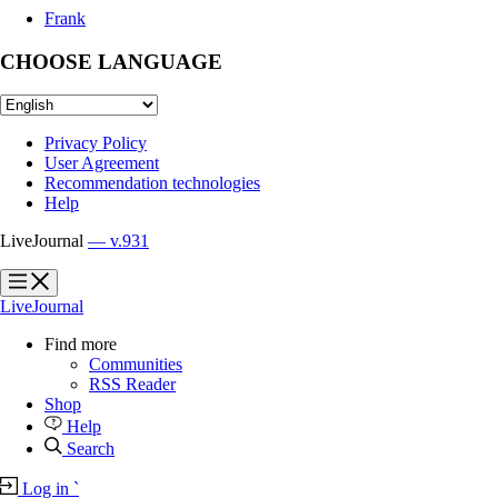
Frank
CHOOSE LANGUAGE
Privacy Policy
User Agreement
Recommendation technologies
Help
LiveJournal
— v.931
?
?
LiveJournal
Find more
Communities
RSS Reader
Shop
Help
Search
Log in
`