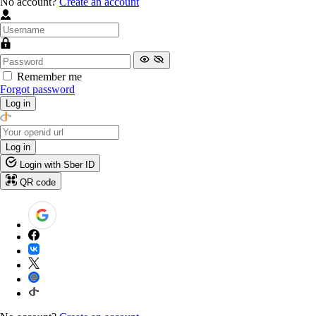
No account?
Create an account
Remember me
Forgot password
Log in
Log in
Login with Sber ID
QR code