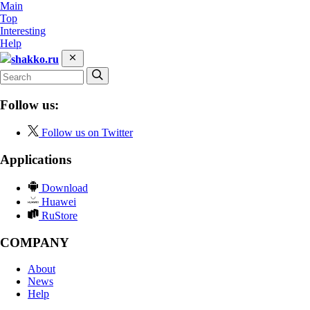
Main
Top
Interesting
Help
shakko.ru
Follow us:
Follow us on Twitter
Applications
Download
Huawei
RuStore
COMPANY
About
News
Help