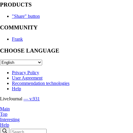
PRODUCTS
"Share" button
COMMUNITY
Frank
CHOOSE LANGUAGE
Privacy Policy
User Agreement
Recommendation technologies
Help
LiveJournal
— v.931
Main
Top
Interesting
Help