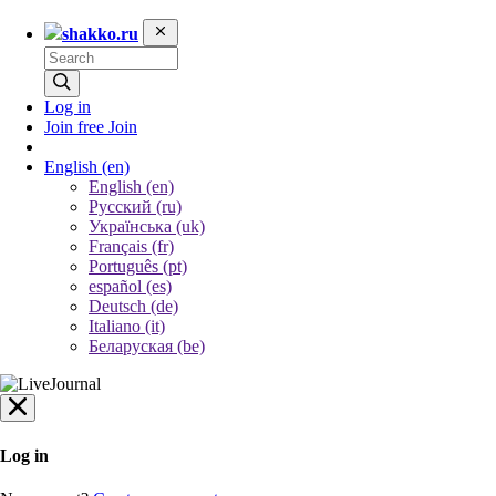
shakko.ru
Log in
Join free
Join
English
(en)
English (en)
Русский (ru)
Українська (uk)
Français (fr)
Português (pt)
español (es)
Deutsch (de)
Italiano (it)
Беларуская (be)
Log in