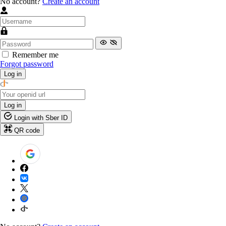
No account?
Create an account
Remember me
Forgot password
Log in
Log in
Login with Sber ID
QR code