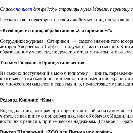
Список
написан
для фейсбук страницы музея Манеж, переношу с
Рассказываю о некоторых из своих любимых книг, постаравшись
«Всеобщая история, обработанная „Сатириконом“»
Сотрудники журнала «Сатирикон» — самого знаменитого юморис
авторов Аверченко и Тэффи — получается жутко смешно. Книга
образованному человеку, но делает это таким слогом, что заскуч
Уильям Голдман. «Принцесса-невеста»
Из свежих поступлений в мою библиотеку — книга, переведенная
красивая сказка (какой она и предстает в знаменитой экраниз
со множеством смыслов и скрытых игр, по-настоящему наслади
Редьярд Киплинг. «Ким»
Еще одна книга, которая притворяется детской, а на самом дел
читать ее как книгу о приключениях, или об обычаях Индии, и
восточных религий, причем весьма надежным. (Главное — брать
Виктор Шкловский. «ZOO или Письма не о любви»