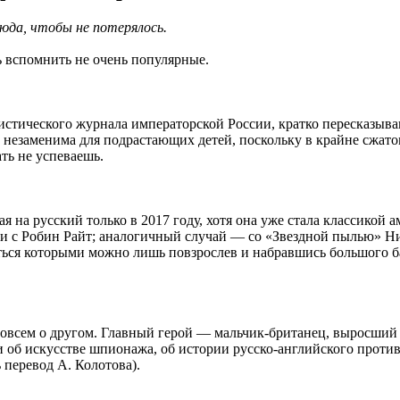
юда, чтобы не потерялось.
 вспомнить не очень популярные.
тического журнала императорской России, кратко пересказыва
 незаменима для подрастающих детей, поскольку в крайне сжа
ать не успеваешь.
 на русский только в 2017 году, хотя она уже стала классикой 
ации с Робин Райт; аналогичный случай — со «Звездной пылью» 
ться которыми можно лишь повзрослев и набравшись большого б
е совсем о другом. Главный герой — мальчик-британец, выросши
ли об искусстве шпионажа, об истории русско-английского прот
 перевод А. Колотова).