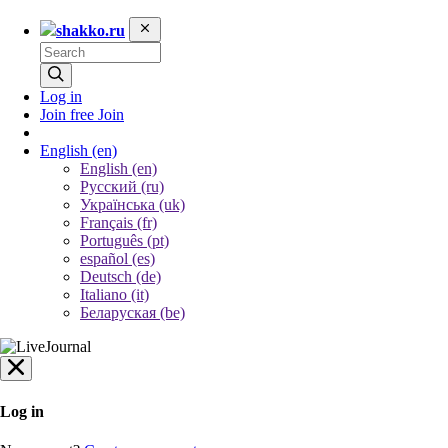
shakko.ru
Log in
Join free
Join
English
(en)
English (en)
Русский (ru)
Українська (uk)
Français (fr)
Português (pt)
español (es)
Deutsch (de)
Italiano (it)
Беларуская (be)
Log in