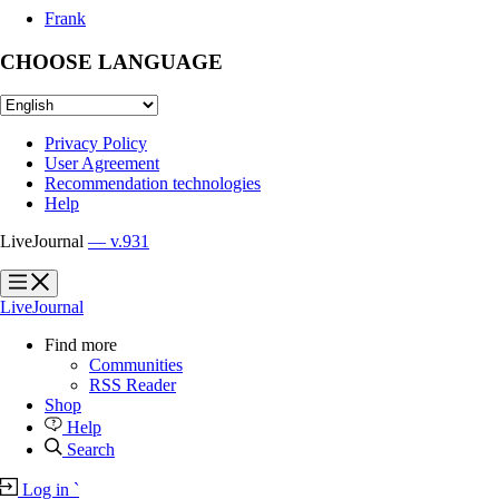
Frank
CHOOSE LANGUAGE
Privacy Policy
User Agreement
Recommendation technologies
Help
LiveJournal
— v.931
?
?
LiveJournal
Find more
Communities
RSS Reader
Shop
Help
Search
Log in
`