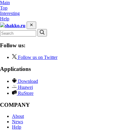
Main
Top
Interesting
Help
shakko.ru
Follow us:
Follow us on Twitter
Applications
Download
Huawei
RuStore
COMPANY
About
News
Help