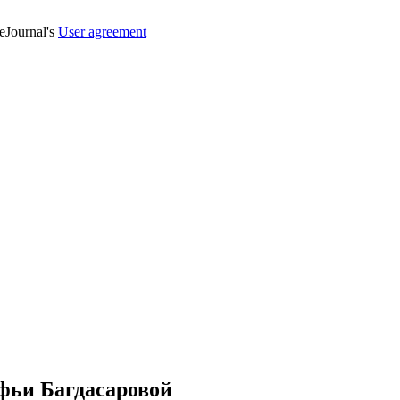
veJournal's
User agreement
фьи Багдасаровой