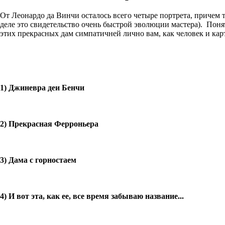
От Леонардо да Винчи осталось всего четыре портрета, причем т
деле это свидетельство очень быстрой эволюции мастера). Понят
этих прекрасных дам симпатичней лично вам, как человек и кар
1) Джиневра деи Бенчи
2) Прекрасная Ферроньера
3) Дама с горностаем
4) И вот эта, как ее, все время забываю название...