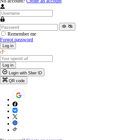
No account?
Create an account
Remember me
Forgot password
Log in
Log in
Login with Sber ID
QR code