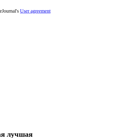
veJournal's
User agreement
ая лучшая