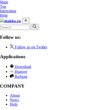
Main
Top
Interesting
Help
shakko.ru
Follow us:
Follow us on Twitter
Applications
Download
Huawei
RuStore
COMPANY
About
News
Help