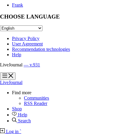
Frank
CHOOSE LANGUAGE
Privacy Policy
User Agreement
Recommendation technologies
Help
LiveJournal
— v.931
?
?
LiveJournal
Find more
Communities
RSS Reader
Shop
Help
Search
Log in
`