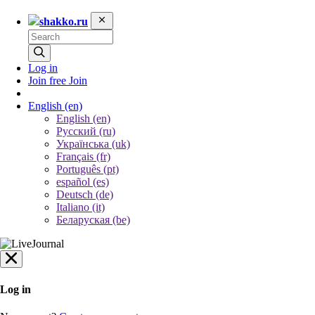
shakko.ru
Log in
Join free
Join
English
(en)
English (en)
Русский (ru)
Українська (uk)
Français (fr)
Português (pt)
español (es)
Deutsch (de)
Italiano (it)
Беларуская (be)
Log in