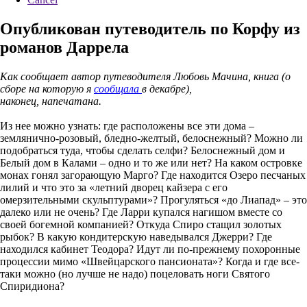
Опубликован путеводитель по Корфу из
романов Даррела
Как сообщает автор путеводителя Любовь Мачина, книга (о
сборе на которую я
сообщала
в декабре),
наконец, напечатана.
Из нее можно узнать: где расположены все эти дома –
землянично-розовый, бледно-желтый, белоснежный? Можно ли
подобраться туда, чтобы сделать селфи? Белоснежный дом и
Белый дом в Калами – одно и то же или нет? На каком островке
монах гонял загорающую Марго? Где находится Озеро песчаных
лилий и что это за «летний дворец кайзера с его
омерзительными скульптурами»? Прогуляться «до Лиапад» – это
далеко или не очень? Где Ларри купался нагишом вместе со
своей богемной компанией? Откуда Спиро стащил золотых
рыбок? В какую кондитерскую наведывался Джерри? Где
находился кабинет Теодора? Идут ли по-прежнему похоронные
процессии мимо «Швейцарского пансионата»? Когда и где все-
таки можно (но лучше не надо) поцеловать ноги Святого
Спиридиона?