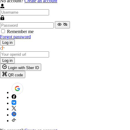
No account?
Create an account
Remember me
Forgot password
Log in
Log in
Login with Sber ID
QR code