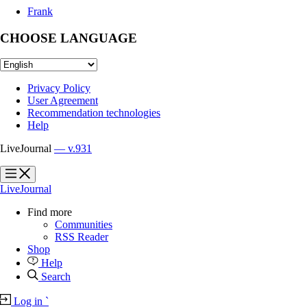
Frank
CHOOSE LANGUAGE
Privacy Policy
User Agreement
Recommendation technologies
Help
LiveJournal
— v.931
?
?
LiveJournal
Find more
Communities
RSS Reader
Shop
Help
Search
Log in
`