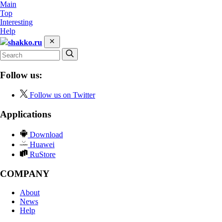
Main
Top
Interesting
Help
shakko.ru
Follow us:
Follow us on Twitter
Applications
Download
Huawei
RuStore
COMPANY
About
News
Help