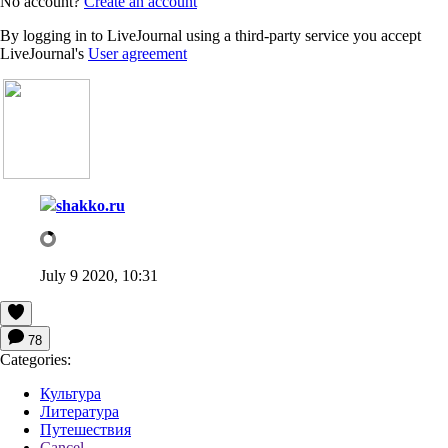
No account?
Create an account
By logging in to LiveJournal using a third-party service you accept
LiveJournal's
User agreement
shakko.ru
July 9 2020, 10:31
78
Categories:
Культура
Литература
Путешествия
Cancel