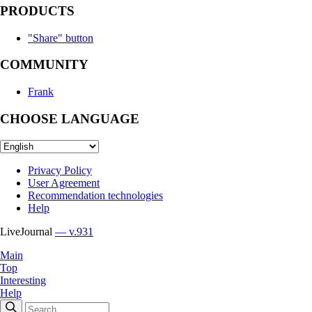
PRODUCTS
"Share" button
COMMUNITY
Frank
CHOOSE LANGUAGE
Privacy Policy
User Agreement
Recommendation technologies
Help
LiveJournal
— v.931
Main
Top
Interesting
Help