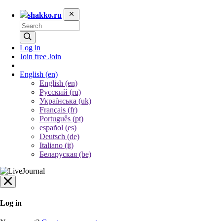
shakko.ru
Log in
Join free
Join
English
(en)
English (en)
Русский (ru)
Українська (uk)
Français (fr)
Português (pt)
español (es)
Deutsch (de)
Italiano (it)
Беларуская (be)
Log in