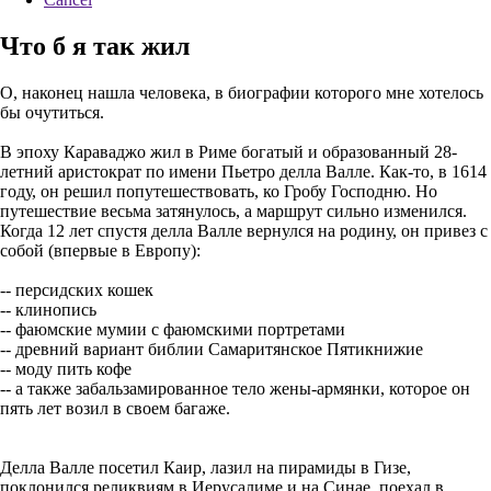
Что б я так жил
О, наконец нашла человека, в биографии которого мне хотелось
бы очутиться.
В эпоху Караваджо жил в Риме богатый и образованный 28-
летний аристократ по имени Пьетро делла Валле. Как-то, в 1614
году, он решил попутешествовать, ко Гробу Господню. Но
путешествие весьма затянулось, а маршрут сильно изменился.
Когда 12 лет спустя делла Валле вернулся на родину, он привез с
собой (впервые в Европу):
-- персидских кошек
-- клинопись
-- фаюмские мумии с фаюмскими портретами
-- древний вариант библии Самаритянское Пятикнижие
-- моду пить кофе
-- а также забальзамированное тело жены-армянки, которое он
пять лет возил в своем багаже.
Делла Валле посетил Каир, лазил на пирамиды в Гизе,
поклонился реликвиям в Иерусалиме и на Синае, поехал в