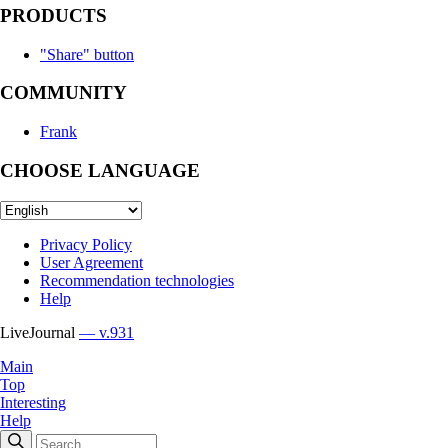
PRODUCTS
"Share" button
COMMUNITY
Frank
CHOOSE LANGUAGE
Privacy Policy
User Agreement
Recommendation technologies
Help
LiveJournal
— v.931
Main
Top
Interesting
Help