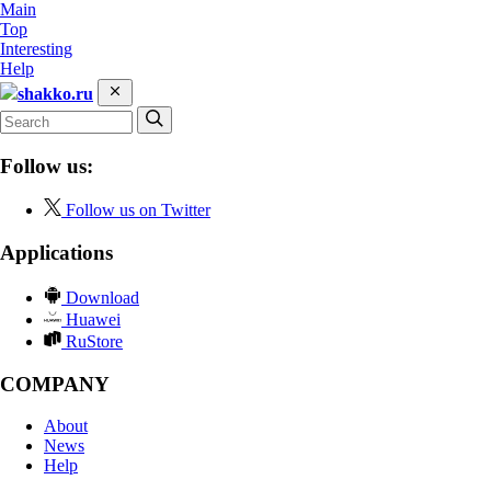
Main
Top
Interesting
Help
shakko.ru
Follow us:
Follow us on Twitter
Applications
Download
Huawei
RuStore
COMPANY
About
News
Help