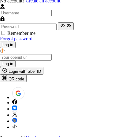
No account?
Create an account
Remember me
Forgot password
Log in
Log in
Login with Sber ID
QR code