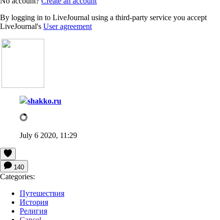
No account?
Create an account
By logging in to LiveJournal using a third-party service you accept
LiveJournal's
User agreement
shakko.ru
July 6 2020, 11:29
140
Categories:
Путешествия
История
Религия
Cancel