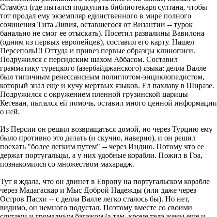
Стамбул (где пытался подкупить библиотекаря султана, чтобы
тот продал ему экземпляр единственного в мире полного
сочинения Тита Ливия, оставшегося от Византии -- турок
банально не смог ее отыскать). Посетил развалины Вавилона
(одним из первых европейцев), составил его карту. Нашел
Персеполь!!! Оттуда и привез первые образцы клинописи.
Подружился с персидским шахом Аббасом. Составил
грамматику турецкого (азербайджанского) языка: делла Валле
был типичным ренессансным полиглотом-энциклопедистом,
который знал еще и кучу мертвых языков. Ел пахлаву в Ширазе.
Подружился с окружением пленной грузинской царицы
Кетеван, пытался ей помочь, оставил много ценной информации
о ней.
Из Персии он решил возвращаться домой, но через Турцию ему
было противно это делать (и скучно, наверно), и он решил
поехать "более легким путем" -- через Индию. Потому что ее
держат португальцы, а у них удобные корабли. Пожил в Гоа,
познакомился со множеством махарадж.
Тут я ждала, что он двинет в Европу на португальском корабле
через Мадагаскар и Мыс Доброй Надежды (или даже через
Остров Пасхи -- с делла Валле легко сталось бы). Но нет,
видимо, он немного подустал. Поэтому вместе со своими
слугами и громадным багажом (а там, кроме тела жены еще и