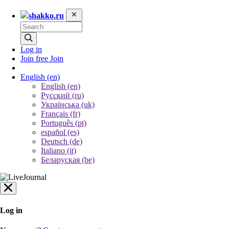
shakko.ru
Log in
Join free
Join
English
(en)
English (en)
Русский (ru)
Українська (uk)
Français (fr)
Português (pt)
español (es)
Deutsch (de)
Italiano (it)
Беларуская (be)
Log in