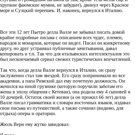
хрупкие фаюмские мумии, не забудьте), двинул через Красное
море и Суэцкий переешек. И, наконец, вернулся в Италию.
Все эти 12 лет Пьетро делла Валле не забывал писать домой
крайне подробные письма с описанием всех чудес, племен,
народов и монархов, которые он видел. Писал он конкретному
другу, но друг устраивал публичные зачитывания, давал
копировать и т.п. Так что для итальянских интеллектуалов это
был нескончаемый сериал свежих туристических впечатлений.
Так что, когда делла Валле вернулся в Италию, он сразу
заслуженно стал там звездой. Его сразу попринимали во все
академии, а папа Римский дал ему почетную должность. Он
женился на юной грузинке (которую поручили заботам его
жены в эпоху общения с Кетеван), она родила ему 4 сыновей и
10 дочерей. Остаток своей жизни (а он прожил 66 лет) делла
Валле писал грамматики и словари восточных языков, издавал
свои письма из путешествий, а также сочинял (видимо, для
отдыха) оперы и оратории.
Жюль Верн ему жутко завидовал.