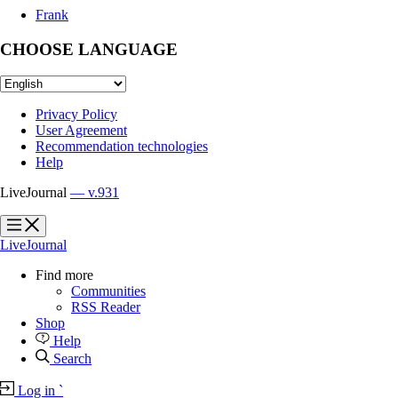
Frank
CHOOSE LANGUAGE
Privacy Policy
User Agreement
Recommendation technologies
Help
LiveJournal
— v.931
?
?
LiveJournal
Find more
Communities
RSS Reader
Shop
Help
Search
Log in
`