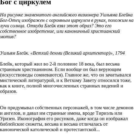
Бог с циркулем
На рисунке знаменитого английского визионера Уильяма Блейка
Бог-Отец изображен с огромным циркулем в руках, похожим на
лучи солнца. Откуда Блейк взял этот образ? Это его
собственное изобретение, или каноничный христианский
мотив?
Уильям Блейк. «Ветхий денми (Великий архитектор)», 1794
Блейк, который жил во 2-й половине 18 века, был весьма
странным христианином. Если вообще он был верующим
(искусствоведы сомневаются). Главное же, что он зачитывался
мистической литературой, и к Ветхому Завету относился тоже,
как к книге, полной многочисленных странных видений и
образов.
Он придумывал собственных персонажей, в том числе демонов
и ангелов, и давал им странные имена, вроде Тириэль или
Уризен. Иконография его рисунков, даже когда он изображал
библейские сюжеты, весьма и весьма отличалась от
канонической католической и протестантской...