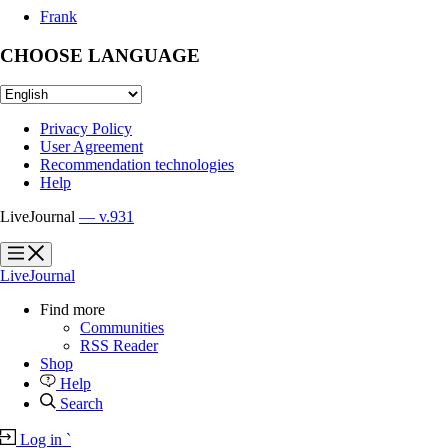
Frank
CHOOSE LANGUAGE
Privacy Policy
User Agreement
Recommendation technologies
Help
LiveJournal
— v.931
?
?
LiveJournal
Find more
Communities
RSS Reader
Shop
Help
Search
Log in
`