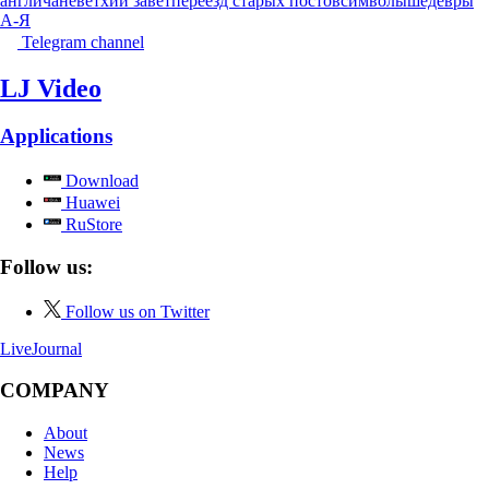
англичане
ветхий завет
переезд старых постов
символы
шедевры
А-Я
Telegram channel
LJ Video
Applications
Download
Huawei
RuStore
Follow us:
Follow us on Twitter
LiveJournal
COMPANY
About
News
Help