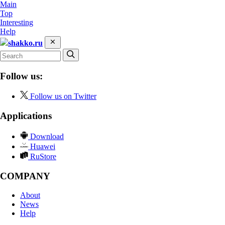
Main
Top
Interesting
Help
shakko.ru
Follow us:
Follow us on Twitter
Applications
Download
Huawei
RuStore
COMPANY
About
News
Help