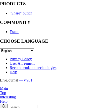
PRODUCTS
"Share" button
COMMUNITY
Frank
CHOOSE LANGUAGE
Privacy Policy
User Agreement
Recommendation technologies
Help
LiveJournal
— v.931
Main
Top
Interesting
Help