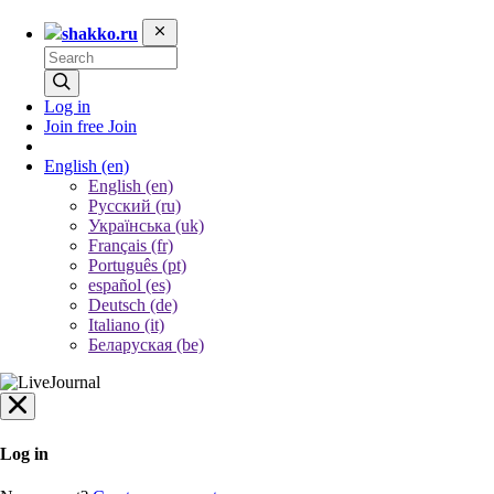
shakko.ru
Log in
Join free
Join
English
(en)
English (en)
Русский (ru)
Українська (uk)
Français (fr)
Português (pt)
español (es)
Deutsch (de)
Italiano (it)
Беларуская (be)
Log in