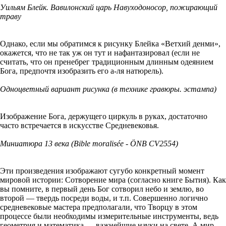
Уильям Блейк. Вавилонский царь Навуходоносор, пожирающий
траву
Однако, если мы обратимся к рисунку Блейка «Ветхий денми»,
окажется, что не так уж он тут и нафантазировал (если не
считать, что он пренебрег традиционным длинным одеянием
Бога, предпочтя изобразить его а-ля натюрель).
Одноцветный вариант рисунка (в технике гравюры. эстампа)
Изображение Бога, держущего циркуль в руках, достаточно
часто встречается в искусстве Средневековья.
Миниатюра 13 века (Bible moralisée - ÖNB CV2554)
Эти произведения изображают сугубо конкретный момент
мировой истории: Сотворение мира (согласно книге Бытия). Как
вы помните, в первый день Бог сотворил небо и землю, во
второй — твердь посреди воды, и т.п. Совершенно логично
средневековые мастера предполагали, что Творцу в этом
процессе были необходимы измерительные инструменты, ведь
геометрия и математика — важнейшие науки на свете. А мир —