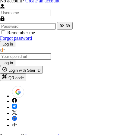
No account?
Create an account
Remember me
Forgot password
Log in
Log in
Login with Sber ID
QR code