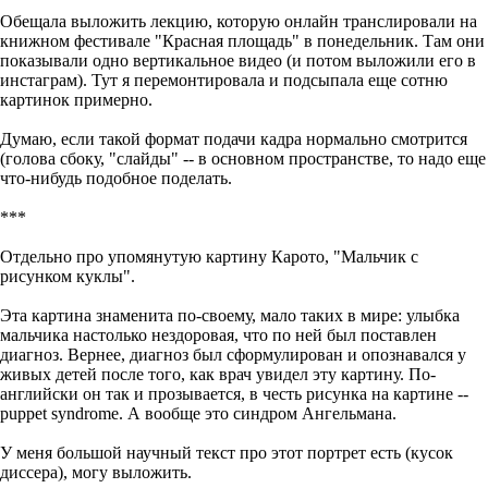
Обещала выложить лекцию, которую онлайн транслировали на
книжном фестивале "Красная площадь" в понедельник. Там они
показывали одно вертикальное видео (и потом выложили его в
инстаграм). Тут я перемонтировала и подсыпала еще сотню
картинок примерно.
Думаю, если такой формат подачи кадра нормально смотрится
(голова сбоку, "слайды" -- в основном пространстве, то надо еще
что-нибудь подобное поделать.
***
Отдельно про упомянутую картину Карото, "Мальчик с
рисунком куклы".
Эта картина знаменита по-своему, мало таких в мире: улыбка
мальчика настолько нездоровая, что по ней был поставлен
диагноз. Вернее, диагноз был сформулирован и опознавался у
живых детей после того, как врач увидел эту картину. По-
английски он так и прозывается, в честь рисунка на картине --
puppet syndrome. А вообще это синдром Ангельмана.
У меня большой научный текст про этот портрет есть (кусок
диссера), могу выложить.