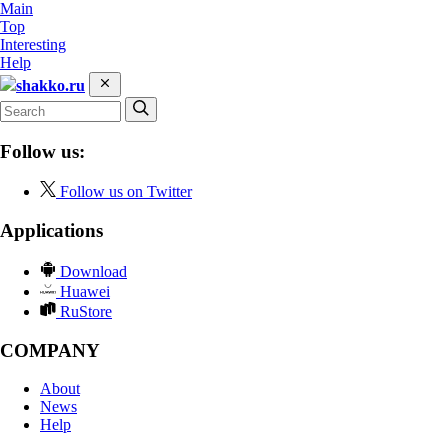
Main
Top
Interesting
Help
shakko.ru
Follow us:
Follow us on Twitter
Applications
Download
Huawei
RuStore
COMPANY
About
News
Help