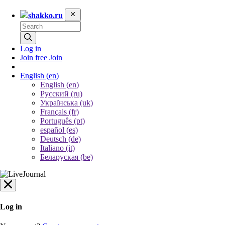
shakko.ru
Log in
Join free
Join
English
(en)
English (en)
Русский (ru)
Українська (uk)
Français (fr)
Português (pt)
español (es)
Deutsch (de)
Italiano (it)
Беларуская (be)
Log in