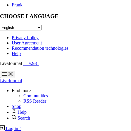
Frank
CHOOSE LANGUAGE
Privacy Policy
User Agreement
Recommendation technologies
Help
LiveJournal
— v.931
?
?
LiveJournal
Find more
Communities
RSS Reader
Shop
Help
Search
Log in
`