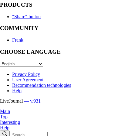
PRODUCTS
"Share" button
COMMUNITY
Frank
CHOOSE LANGUAGE
Privacy Policy
User Agreement
Recommendation technologies
Help
LiveJournal
— v.931
Main
Top
Interesting
Help