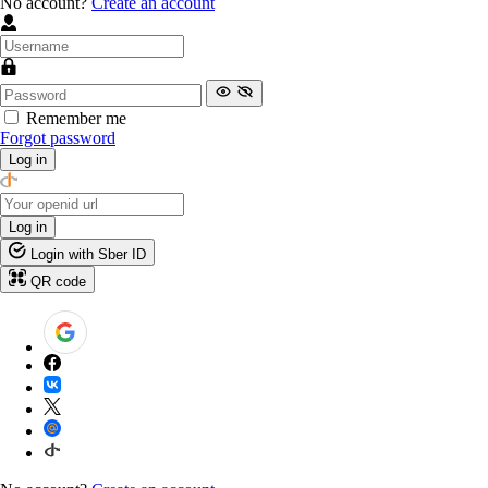
No account?
Create an account
Remember me
Forgot password
Log in
Log in
Login with Sber ID
QR code