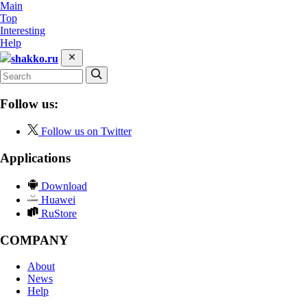
Main
Top
Interesting
Help
shakko.ru
Follow us:
Follow us on Twitter
Applications
Download
Huawei
RuStore
COMPANY
About
News
Help