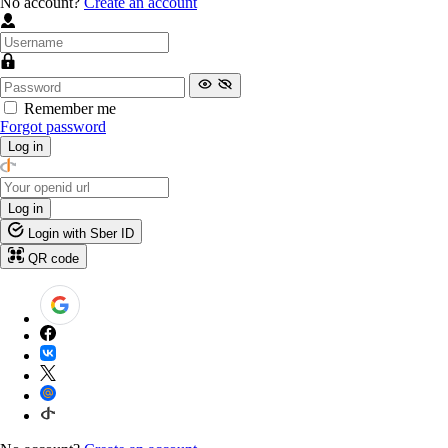
No account?
Create an account
Remember me
Forgot password
Log in
Log in
Login with Sber ID
QR code