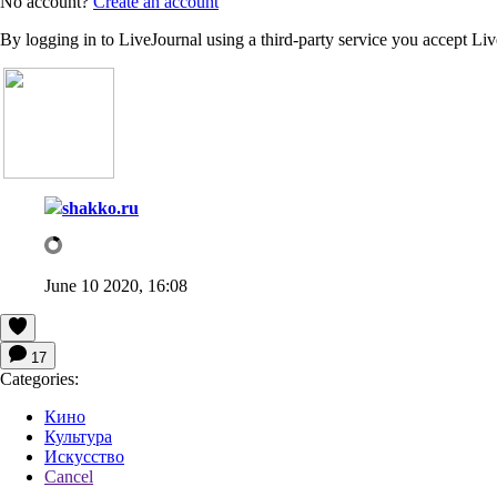
No account?
Create an account
By logging in to LiveJournal using a third-party service you accept Li
shakko.ru
June 10 2020, 16:08
17
Categories:
Кино
Культура
Искусство
Cancel