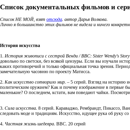
Список документальных фильмов и сери
Список НЕ МОЙ, взят
отсюда
. автор Дарья Волкова.
Лично я большинство этих фильмов не видела и ничего конкретн
История искусства
1.
История живописи с сестрой Венди / BBC: Sister Wendy's Story
довольно по светски, без всякой цензуры. Если вы изучали исто
каких противоречий и только официальная точка зрения. Период
замечательную часовню по проекту Матисса.
2.
Как искусство сотворило мир.
– 5 серий. Взгляд на историю 
политическим оружием? Как и почему изображение в первые бы
маленькие? О последнем, кстати, вам поведают чайки. Посмотри
3.
Сила искусства.
8 серий. Караваджо, Рембрандт, Пикассо, Ван
следовать моде и традициям. Искусство, идущее рука об руку с
4.
Частная жизнь шедевра
. BBC. 20 серий