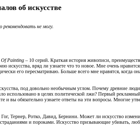
алов об искусстве
о рекомендовать не могу.
 Of Painting
– 10 серий. Краткая история живописи, преимуществ
рию искусства, вряд ли узнаете что то новое. Мне очень нравитс
ически его пересматриваю. Больше всего мне нравятся, когда он
искусства, под довольно необычным углом. Почему древние люди 
ло использовано в целях политической лжи? Первый рекламный 
те и вы обязательно узнаете ответы на эти вопросы. Многие ут
 Гог, Тернер, Ротко, Давид, Бернини. Может ли искусство измени
о страданиями и пороками. Искусство призывающие убивать, люби