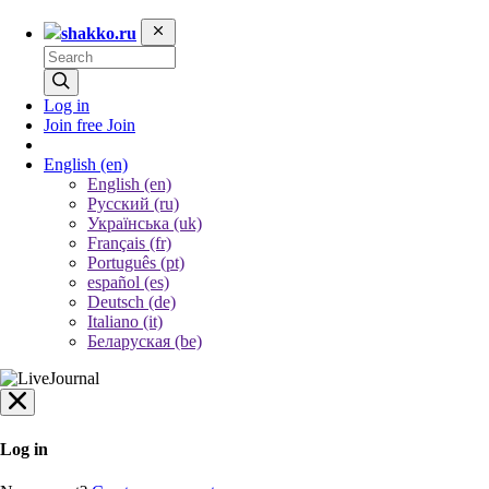
shakko.ru
Log in
Join free
Join
English
(en)
English (en)
Русский (ru)
Українська (uk)
Français (fr)
Português (pt)
español (es)
Deutsch (de)
Italiano (it)
Беларуская (be)
Log in