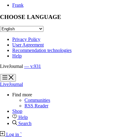
Frank
CHOOSE LANGUAGE
Privacy Policy
User Agreement
Recommendation technologies
Help
LiveJournal
— v.931
?
?
LiveJournal
Find more
Communities
RSS Reader
Shop
Help
Search
Log in
`