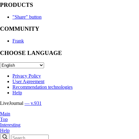
PRODUCTS
"Share" button
COMMUNITY
Frank
CHOOSE LANGUAGE
Privacy Policy
User Agreement
Recommendation technologies
Help
LiveJournal
— v.931
Main
Top
Interesting
Help