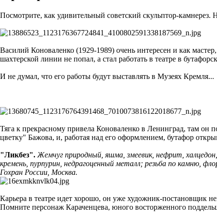
Посмотрите, как удивительный советский скульптор-камнерез. Н
Василий Коноваленко (1929-1989) очень интересен и как мастер
шахтерской линии не попал, а стал работать в театре в бутафорс
И не думал, что его работы будут выставлять в Музеях Кремля...
Тяга к прекрасному привела Коноваленко в Ленинград, там он п
цветку" Бажова, и, работая над его оформлением, бутафор откры
"Ликбез".
Жемчуг природный, яшма, змеевик, нефрит, халцедон, 
кремень, пурпурин, недрагоценный металл; резьба по камню, фло
Гохран России, Москва.
Карьера в театре идет хорошо, он уже художник-постановщик не
Помните персонаж Караченцева, юного восторженного поддельщи