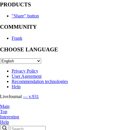
PRODUCTS
"Share" button
COMMUNITY
Frank
CHOOSE LANGUAGE
Privacy Policy
User Agreement
Recommendation technologies
Help
LiveJournal
— v.931
Main
Top
Interesting
Help