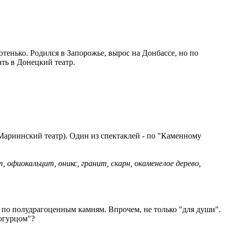
оротенько. Родился в Запорожье, вырос на Донбассе, но по
ать в Донецкий театр.
(Мариинский театр). Один из спектаклей - по "Каменному
, офиокальцит, оникс, гранит, скарн, окаменелое дерево,
й по полудрагоценным камням. Впрочем, не только "для души".
огурцом"?