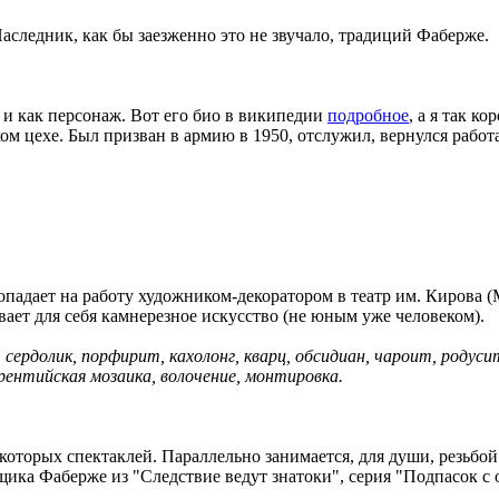
аследник, как бы заезженно это не звучало, традиций Фаберже.
, и как персонаж. Вот его био в википедии
подробное
, а я так к
ком цехе. Был призван в армию в 1950, отслужил, вернулся работ
опадает на работу художником-декоратором в театр им. Кирова 
вает для себя камнерезное искусство (не юным уже человеком).
сердолик, порфирит, кахолонг, кварц, обсидиан, чароит, родусит
рентийская мозаика, волочение, монтировка.
которых спектаклей. Параллельно занимается, для души, резьбо
ка Фаберже из "Следствие ведут знатоки", серия "Подпасок с 