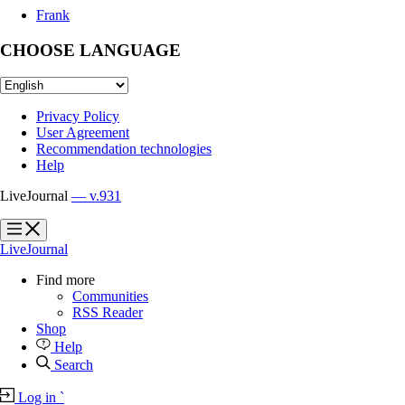
Frank
CHOOSE LANGUAGE
Privacy Policy
User Agreement
Recommendation technologies
Help
LiveJournal
— v.931
?
?
LiveJournal
Find more
Communities
RSS Reader
Shop
Help
Search
Log in
`