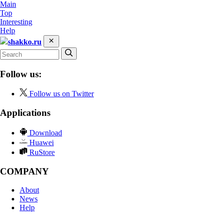
Main
Top
Interesting
Help
shakko.ru
Follow us:
Follow us on Twitter
Applications
Download
Huawei
RuStore
COMPANY
About
News
Help