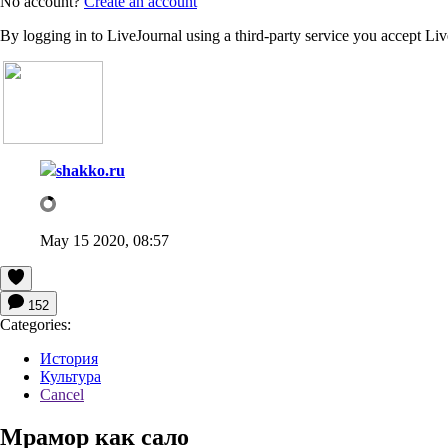
No account?
Create an account
By logging in to LiveJournal using a third-party service you accept Li
shakko.ru
May 15 2020, 08:57
152
Categories:
История
Культура
Cancel
Мрамор как сало