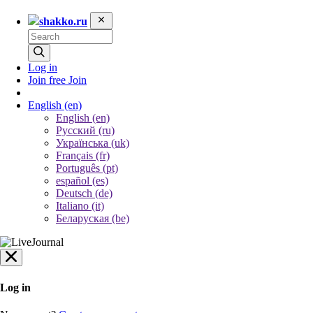
shakko.ru
Log in
Join free
Join
English
(en)
English (en)
Русский (ru)
Українська (uk)
Français (fr)
Português (pt)
español (es)
Deutsch (de)
Italiano (it)
Беларуская (be)
Log in