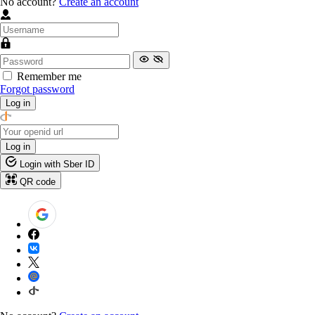
No account?
Create an account
Remember me
Forgot password
Log in
Log in
Login with Sber ID
QR code