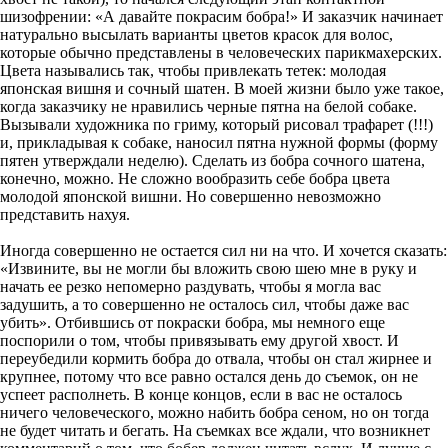
шизофрении: «А давайте покрасим бобра!» И заказчик начинает
натурально высылать варианты цветов красок для волос,
которые обычно представлены в человеческих парикмахерских.
Цвета назывались так, чтобы привлекать тетек: молодая
японская вишня и сочный шатен. В моей жизни было уже такое,
когда заказчику не нравились черные пятна на белой собаке.
Вызывали художника по гриму, который рисовал трафарет (!!!)
и, прикладывая к собаке, наносил пятна нужной формы (форму
пятен утверждали неделю). Сделать из бобра сочного шатена,
конечно, можно. Не сложно вообразить себе бобра цвета
молодой японской вишни. Но совершенно невозможно
представить нахуя.
Иногда совершенно не остается сил ни на что. И хочется сказать:
«Извините, вы не могли бы вложить свою шею мне в руку и
начать ее резко непомерно раздувать, чтобы я могла вас
задушить, а то совершенно не осталось сил, чтобы даже вас
убить». Отбившись от покраски бобра, мы немного еще
поспорили о том, чтобы привязывать ему другой хвост. И
переубедили кормить бобра до отвала, чтобы он стал жирнее и
крупнее, потому что все равно остался день до съемок, он не
успеет располнеть. В конце концов, если в вас не осталось
ничего человеческого, можно набить бобра сеном, но он тогда
не будет читать и бегать. На съемках все ждали, что возникнет