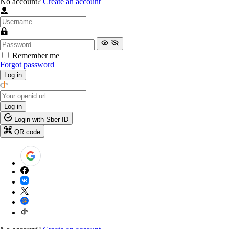
No account?
Create an account
Remember me
Forgot password
Log in
Log in
Login with Sber ID
QR code