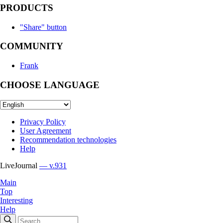
PRODUCTS
"Share" button
COMMUNITY
Frank
CHOOSE LANGUAGE
Privacy Policy
User Agreement
Recommendation technologies
Help
LiveJournal
— v.931
Main
Top
Interesting
Help