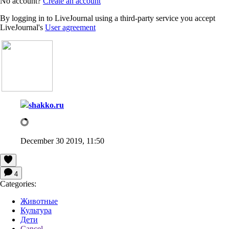
No account?
Create an account
By logging in to LiveJournal using a third-party service you accept
LiveJournal's
User agreement
shakko.ru
December 30 2019, 11:50
4
Categories:
Животные
Культура
Дети
Cancel