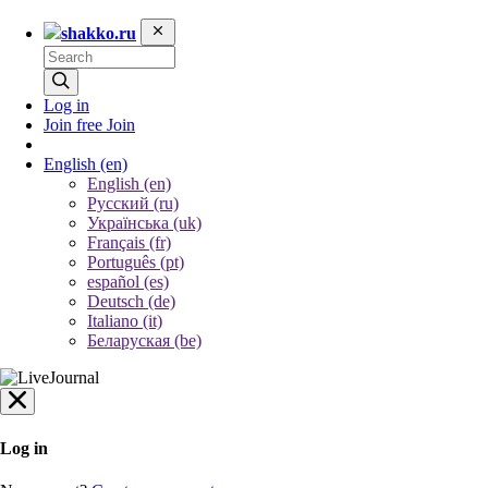
shakko.ru
Log in
Join free
Join
English
(en)
English (en)
Русский (ru)
Українська (uk)
Français (fr)
Português (pt)
español (es)
Deutsch (de)
Italiano (it)
Беларуская (be)
Log in