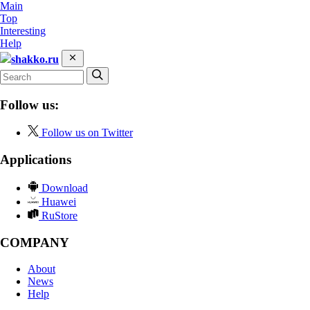
Main
Top
Interesting
Help
shakko.ru
Follow us:
Follow us on Twitter
Applications
Download
Huawei
RuStore
COMPANY
About
News
Help