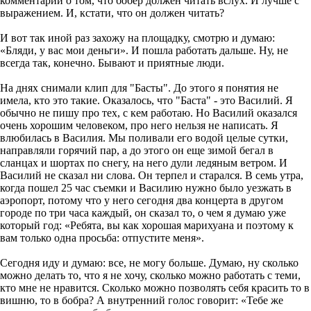
комментарий о том, что бобер должен читать вслух. И лучше с
выражением. И, кстати, что он должен читать?
И вот так иной раз захожу на площадку, смотрю и думаю:
«Бляди, у вас мои деньги». И пошла работать дальше. Ну, не
всегда так, конечно. Бывают и приятные люди.
На днях снимали клип для "Басты". До этого я понятия не
имела, кто это такие. Оказалось, что "Баста" - это Василий. Я
обычно не пишу про тех, с кем работаю. Но Василий оказался
очень хорошим человеком, про него нельзя не написать. Я
влюбилась в Василия. Мы поливали его водой целые сутки,
направляли горячий пар, а до этого он еще зимой бегал в
сланцах и шортах по снегу, на него дули ледяным ветром. И
Василий не сказал ни слова. Он терпел и старался. В семь утра,
когда пошел 25 час съемки и Василию нужно было уезжать в
аэропорт, потому что у него сегодня два концерта в другом
городе по три часа каждый, он сказал то, о чем я думаю уже
который год: «Ребята, вы как хорошая марихуана и поэтому к
вам только одна просьба: отпустите меня».
Сегодня иду и думаю: все, не могу больше. Думаю, ну сколько
можно делать то, что я не хочу, сколько можно работать с теми,
кто мне не нравится. Сколько можно позволять себя красить то в
вишню, то в бобра? А внутренний голос говорит: «Тебе же