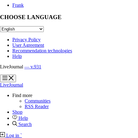
Frank
CHOOSE LANGUAGE
Privacy Policy
User Agreement
Recommendation technologies
Help
LiveJournal
— v.931
?
?
LiveJournal
Find more
Communities
RSS Reader
Shop
Help
Search
Log in
`