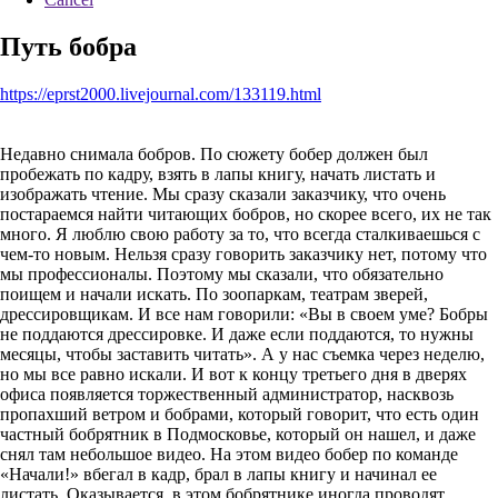
Путь бобра
https://eprst2000.livejournal.com/133119.html
Недавно снимала бобров. По сюжету бобер должен был
пробежать по кадру, взять в лапы книгу, начать листать и
изображать чтение. Мы сразу сказали заказчику, что очень
постараемся найти читающих бобров, но скорее всего, их не так
много. Я люблю свою работу за то, что всегда сталкиваешься с
чем-то новым. Нельзя сразу говорить заказчику нет, потому что
мы профессионалы. Поэтому мы сказали, что обязательно
поищем и начали искать. По зоопаркам, театрам зверей,
дрессировщикам. И все нам говорили: «Вы в своем уме? Бобры
не поддаются дрессировке. И даже если поддаются, то нужны
месяцы, чтобы заставить читать». А у нас съемка через неделю,
но мы все равно искали. И вот к концу третьего дня в дверях
офиса появляется торжественный администратор, насквозь
пропахший ветром и бобрами, который говорит, что есть один
частный бобрятник в Подмосковье, который он нашел, и даже
снял там небольшое видео. На этом видео бобер по команде
«Начали!» вбегал в кадр, брал в лапы книгу и начинал ее
листать. Оказывается, в этом бобрятнике иногда проводят