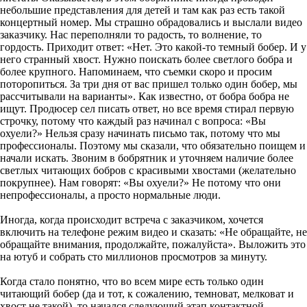
небольшие представления для детей и там как раз есть такой
концертный номер. Мы страшно обрадовались и выслали видео
заказчику. Нас переполняли то радость, то волнение, то
гордость. Приходит ответ: «Нет. Это какой-то темный бобер. И у
него странный хвост. Нужно поискать более светлого бобра и
более крупного. Напоминаем, что съемки скоро и просим
поторопиться. За три дня от вас пришел только один бобер, мы
рассчитывали на варианты». Как известно, от бобра бобра не
ищут. Продюсер сел писать ответ, но все время стирал первую
строчку, потому что каждый раз начинал с вопроса: «Вы
охуели?» Нельзя сразу начинать письмо так, потому что мы
профессионалы. Поэтому мы сказали, что обязательно поищем и
начали искать. Звоним в бобрятник и уточняем наличие более
светлых читающих бобров с красивыми хвостами (желательно
покрупнее). Нам говорят: «Вы охуели?» Не потому что они
непрофессионалы, а просто нормальные люди.
Иногда, когда происходит встреча с заказчиком, хочется
включить на телефоне режим видео и сказать: «Не обращайте, не
обращайте внимания, продолжайте, пожалуйста». Выложить это
на ютуб и собрать сто миллионов просмотров за минуту.
Когда стало понятно, что во всем мире есть только один
читающий бобер (да и тот, к сожалению, темноват, мелковат и
хвост не такой), то начался следующий этап контактной