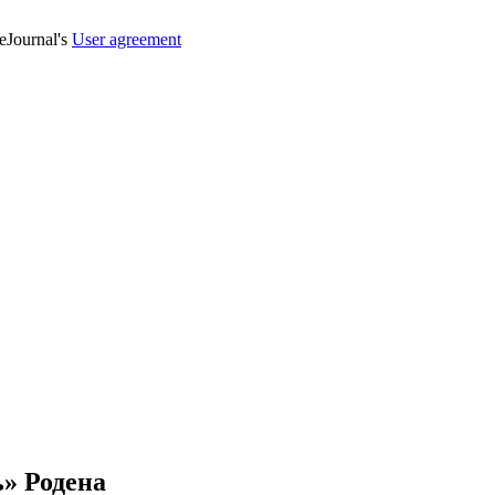
veJournal's
User agreement
» Родена