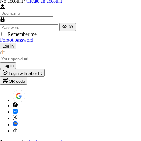
No account?
Create an account
Remember me
Forgot password
Log in
Log in
Login with Sber ID
QR code