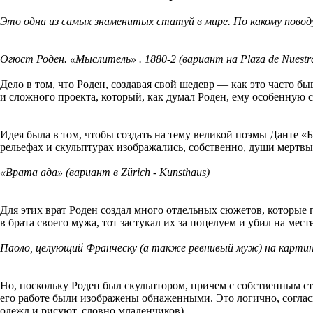
Это одна из самых знаменитых статуй в мире. По какому повод
Огюст Роден. «Мыслитель» . 1880-2 (вариант на Plaza de Nuestra 
Дело в том, что Роден, создавая свой шедевр — как это часто б
и сложного проекта, который, как думал Роден, ему особенную с
Идея была в том, чтобы создать на тему великой поэмы Данте «Б
рельефах и скульптурах изображались, собственно, души мертвых
«Врата ада» (вариант в Zürich - Kunsthaus)
Для этих врат Роден создал много отдельных сюжетов, которы
в брата своего мужа, тот застукал их за поцелуем и убил на месте
Паоло, целующий Франческу (а также ревнивый муж) на картин
Но, поскольку Роден был скульптором, причем с собственным с
его работе были изображены обнаженными. Это логично, согласн
одежд и рисуют, словно младенчиков).