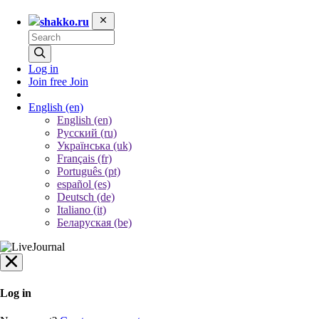
shakko.ru
Log in
Join free
Join
English
(en)
English (en)
Русский (ru)
Українська (uk)
Français (fr)
Português (pt)
español (es)
Deutsch (de)
Italiano (it)
Беларуская (be)
Log in