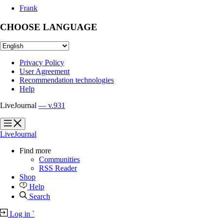
Frank
CHOOSE LANGUAGE
Privacy Policy
User Agreement
Recommendation technologies
Help
LiveJournal
— v.931
?
?
LiveJournal
Find more
Communities
RSS Reader
Shop
Help
Search
Log in
`