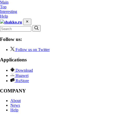
Main
Top
Interesting
Help
shakko.ru
Follow us:
Follow us on Twitter
Applications
Download
Huawei
RuStore
COMPANY
About
News
Help