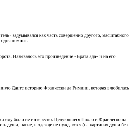
итель» задумывался как часть совершенно другого, масштабного
егодня помнит.
рота. Называлось это произведение «Врата ада» и на его
санную Данте историю Франчески да Римини, которая влюбилась
лки ему было не интересно. Целующиеся Паоло и Франческо на
сть души, нагие, в одежде не нуждаются (на картинах души без