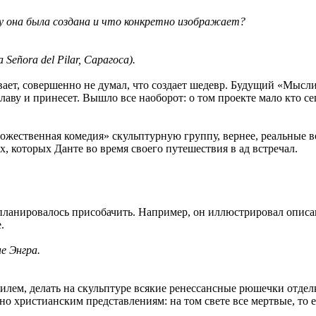
у она была создана и что конкретно изображает?
Señora del Pilar, Сарагоса).
ывает, совершенно не думал, что создает шедевр. Будущий «Мысл
лаву и принесет. Вышло все наоборот: о том проекте мало кто с
ожественная комедия» скульптурную группу, вернее, реальные во
, которых Данте во время своего путешествия в ад встречал.
е планировалось присобачить. Например, он иллюстрировал опи
.
е Энгра.
тилем, делать на скульптуре всякие ренессансные рюшечки отде
о христианским представлениям: на том свете все мертвые, то е