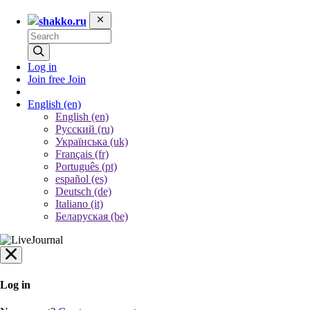
shakko.ru
Log in
Join free
Join
English
(en)
English (en)
Русский (ru)
Українська (uk)
Français (fr)
Português (pt)
español (es)
Deutsch (de)
Italiano (it)
Беларуская (be)
Log in