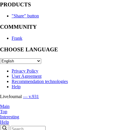
PRODUCTS
"Share" button
COMMUNITY
Frank
CHOOSE LANGUAGE
Privacy Policy
User Agreement
Recommendation technologies
Help
LiveJournal
— v.931
Main
Top
Interesting
Help