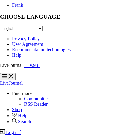
Frank
CHOOSE LANGUAGE
Privacy Policy
User Agreement
Recommendation technologies
Help
LiveJournal
— v.931
?
?
LiveJournal
Find more
Communities
RSS Reader
Shop
Help
Search
Log in
`