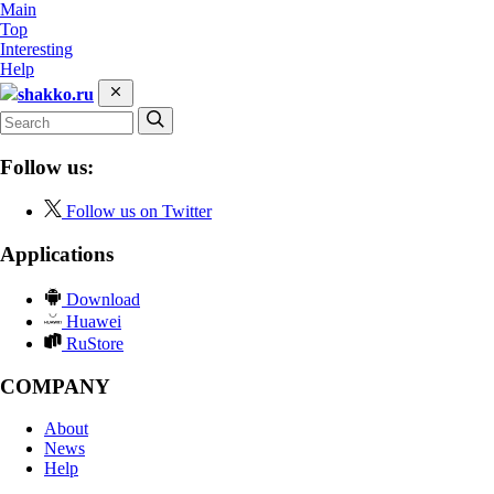
Main
Top
Interesting
Help
shakko.ru
Follow us:
Follow us on Twitter
Applications
Download
Huawei
RuStore
COMPANY
About
News
Help