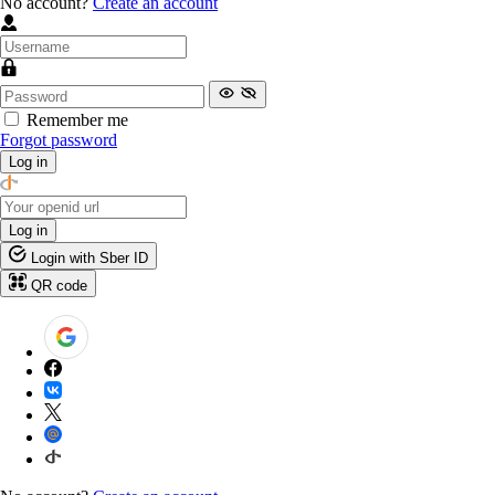
No account?
Create an account
Remember me
Forgot password
Log in
Log in
Login with Sber ID
QR code