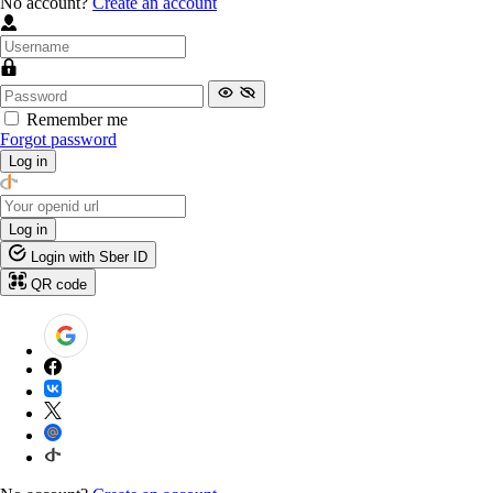
No account?
Create an account
Remember me
Forgot password
Log in
Log in
Login with Sber ID
QR code