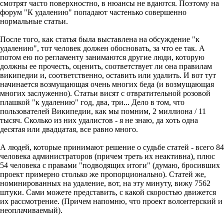
смотрят часто поверхностно, в нюансы не вдаются. Поэтому на
форум "К удалению" попадают частенько совершенно
нормальные статьи.
После того, как статья была выставлена на обсуждение "к
удалению", тот человек должен обосновать, за что ее так. А
потом ею по регламенту занимаются другие люди, которую
должны ее прочесть, оценить, соответствует ли она правилам
википедии и, соответственно, оставить или удалить. И вот тут
начинается возмущающая очень многих беда (и возмущающая
многих заслуженно). Статьи висят с отвратительной розовой
плашкой "к удалению" год, два, три... Дело в том, что
пользователей Википедии, как мы помним, 2 миллиона / 11
тысяч. Сколько из них удалистов - я не знаю, да хоть одна
десятая или двадцатая, все равно много.
А людей, которые принимают решение о судьбе статей - всего 84
человека администраторов (причем треть их неактивна), плюс
54 человека с правами "подводящих итоги" (думаю, бросивших
проект примерно столько же пропорционально). Статей же,
номинированных на удаление, вот, на эту минуту, вижу 7562
штуки. Сами можете представить, с какой скоростью движется
их рассмотрение. (Причем напомню, что проект волонтерский и
неоплачиваемый).