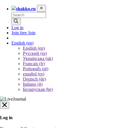
shakko.ru
Log in
Join free
Join
English
(en)
English (en)
Русский (ru)
Українська (uk)
Français (fr)
Português (pt)
español (es)
Deutsch (de)
Italiano (it)
Беларуская (be)
Log in