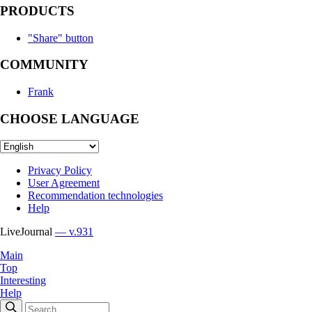
PRODUCTS
"Share" button
COMMUNITY
Frank
CHOOSE LANGUAGE
Privacy Policy
User Agreement
Recommendation technologies
Help
LiveJournal
— v.931
Main
Top
Interesting
Help