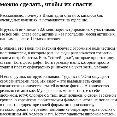
можно сделать, чтобы их спасти
Рассказываю, почему в Википедии статьи о, казалось бы,
очевидных явлениях, выставляются на удаление.
В русской википедии 2,6 млн. зарегистрированных участников.
Не все они, слава богу, активны - за последний месяц активных,
например, всего 11 тысяч человек.
В общем, это такой гигантский форум с огромным количеством
пользователей, в котором разные люди развлекаются согласно
своим потребностям. Есть "статейщики", которые просто пишут
статьи. Есть фотографы. Есть граммар-наци, которые просто
ходят и правят орфографию (и никого не учат жить, уважаю).
И есть группа, которую называют "удалисты".
Они ощущают
себя санитарами леса. Их азарт -- это вылавливать среди
гигантского количества статей всякую фигню. А количество
реально гигантское. Мусора очень много - статье о себе
любимом, ютуб блогере с 5 тыс. подписчиков; о своей гаражной
группе; о корейском любительском фильме, в итоге не попавшем
в прокат; о директоре своей фирмы по производству
металлопроката, о третьем помощнике секретаря мэра поселка с
населением 480 человек и т.п. Метут удалисты широкой метлой,