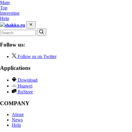
Main
Top
Interesting
Help
shakko.ru
Follow us:
Follow us on Twitter
Applications
Download
Huawei
RuStore
COMPANY
About
News
Help