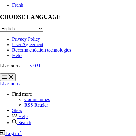
Frank
CHOOSE LANGUAGE
Privacy Policy
User Agreement
Recommendation technologies
Help
LiveJournal
— v.931
?
?
LiveJournal
Find more
Communities
RSS Reader
Shop
Help
Search
Log in
`