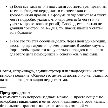
д) Если все-таки да, и ваша статья соответствует правилам,
то ее необходимо переделать в соответствии с
требованиями правил. На форуме "к удалению" вам также
могут подробно указать, что надо делать (а могут и не
указать, проект волонтерский). Вообще, если статью не
удалили "быстро", за 1-2 дня, то, значит, шансы у статьи
есть большие.
е) все это тянется оооочень долго. Через полгодика-годик,
авось, придет админ и примет решение. В любом случае,
фора, чтобы привести вашу статью в порядок (или найти
для этого дела помощников и советчиков) у вас была.
Потом, когда-нибудь, администратор или "подводящий итоги"
выносит решение. Обычно это делается достаточно непредвзято,
на основе того, что видно перед глазами.
***
Предупреждение:
в комментариях вопросы задавать можно. А просто бесцельно
оскорблять википедию и ее авторов и администраторов нельзя,
бесцельное выражение ваших негативных эмоций мне