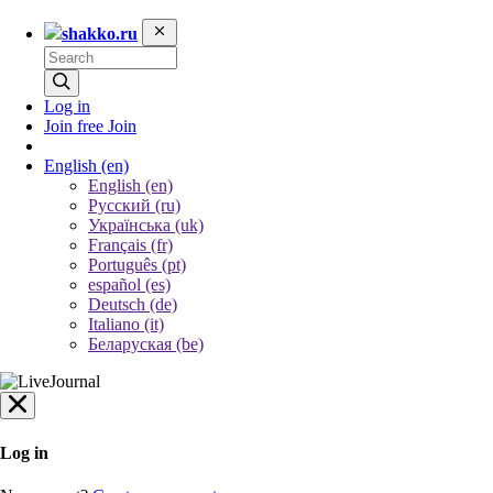
shakko.ru
Log in
Join free
Join
English
(en)
English (en)
Русский (ru)
Українська (uk)
Français (fr)
Português (pt)
español (es)
Deutsch (de)
Italiano (it)
Беларуская (be)
Log in