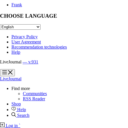
Frank
CHOOSE LANGUAGE
Privacy Policy
User Agreement
Recommendation technologies
Help
LiveJournal
— v.931
?
?
LiveJournal
Find more
Communities
RSS Reader
Shop
Help
Search
Log in
`