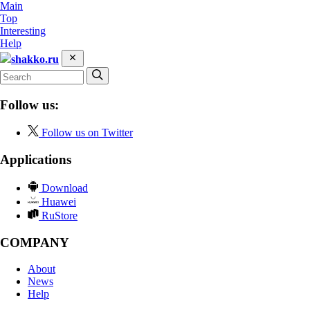
Main
Top
Interesting
Help
shakko.ru
Follow us:
Follow us on Twitter
Applications
Download
Huawei
RuStore
COMPANY
About
News
Help