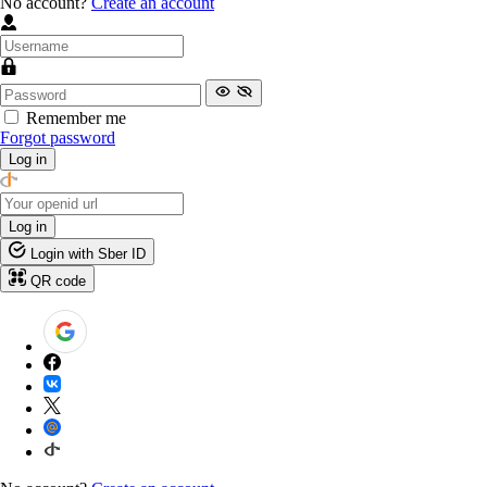
No account?
Create an account
Remember me
Forgot password
Log in
Log in
Login with Sber ID
QR code