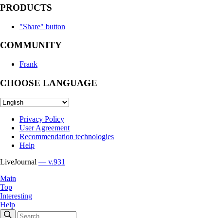
PRODUCTS
"Share" button
COMMUNITY
Frank
CHOOSE LANGUAGE
Privacy Policy
User Agreement
Recommendation technologies
Help
LiveJournal
— v.931
Main
Top
Interesting
Help