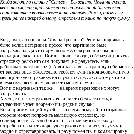
Когда золотую солонку "Сальеру" Бенвенуто Челлини украли,
выяснилось, что при примерной стоимости 50-55 млн евро
страховщики готовы возместить только 25 млн, поскольку
музей ранее наскреб оплату страховки только на такую сумму.
Когда вандал напал на "Ивана Грозного" Репина. поднялась
было волна истерики в прессе, что картина не была
застрахована. Да это нормально же, совершенно обычная
ситуация для картин. Вот вы, живые люди, себе медицинскую
страховку редко кто сам покупает (но радуетесь, если
работодатель это делает). А вот когда вы за границу собираетесь,
от вас для визы обязательно требуют купить кратковременную
медицинскую страховку, на случай эксцессов, потому что во
время путешествия мало ли что может случиться.
Вот и с картинами так же — на время перевозки их могут
застраховать.
А могут и не застраховать, если на это бюджета нету, а
отдающий музей добренький (редкий случай).
Если принимающий музей — коллега-госмузей, то отдающая
сторона может попросить маленькую страховку, из
солидарности. А если богатый частный музей, то могут
потребовать купить дорогую страховку, на другую сумму, (а
заодно и отреставрировать, и раму поменять, и командировку