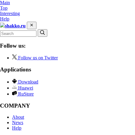
Main
Top
Interesting
Help
shakko.ru
Follow us:
Follow us on Twitter
Applications
Download
Huawei
RuStore
COMPANY
About
News
Help