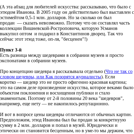
(А эта абзац для любителей искусства: рассказываю, что было с
этюдом Иванова. В 2005 году он действительно был выставлен с
эстимейтом 0,5-1 млн. долларов. Но за сколько он был
продан — сказать невозможно. Потому что он составлял часть
коллекции Вишневской-Ростроповича, которую Усманов
выкупил оптом и подарил в Константинов дворец. Так что
сейчас этот этюд тоже, оп-ля, "бесценен"!)
Пункт 3-й
Есть разница между шедеврами в собрании музеев и просто
экспонатами в собрании музеев.
Про концепцию шедевра я рассказывала отдельно (
Что не так со
словом шедевры, или Как позорятся журналисты
). Если
коротко — шедевр это не просто офигенно красивая картина;
это на самом деле произведение искусства, которое веками было
объектом поклонения и восхищения публики и стало
знаменитым. Поэтому от 2-й половины 20 века "шедевров",
например, еще нету — не накопилось репутационно.
И вот в вопросе цены шедевры отличаются от обычных картин.
Предположим, этюд Иванова был бы продан за конкретнуую
сумму в 2 млн. долларов и попал в музей. Юридически и
этически он становится бесценным, но в уме-то мы держим, что