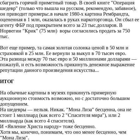
сбагрить горячий приметный товар. В своей книге "Операция
шедевр" (только что вышла на русском, рекомендую, забавное),
он приводит примеры:.в начале 1980-х картина Рембрандта,
оцененная в 1 млн, оказалась в руках наркоторговца. Он сбыл ее
агенту ФБР под прикрытием всего за 23 тыс.долларов. В
Норвегии "Крик" (75 млн) воры согласились продать за 750
тыс.
Вот еще пример, та самая золотая солонка ценой в 50 млн и
страховкой в 25 млн. Ее вернули за выкуп в 70 тысяч евро.
Эта разница между 70 тыс евро и 50 миллионами долларами —
пожалуй, и есть возможность прикинуть денежное выражение
репутации данного произведения искусства...
ИТОГ
На обычные картины в музеях прикинуть примерную
аукционную стоимость возможно, но с достаточно большим
допущением.
На шедевры — нельзя. Никак. "Мона Лиза" бесценна, она не
стоит 1 миллиард (как всего 2 "Спасителя мира"), или 2
миллиарда (как всего 4 спасителя).
И «Явление Христа народу» тоже бесценно.
Хотя мы, конечно, понимаем, что оно менее бесценно, чем
"Мона Лиза".