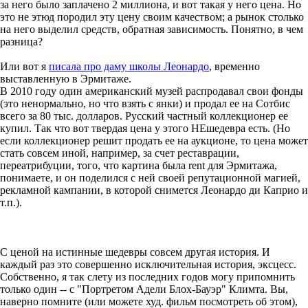
за него было заплачено 2 миллиона, и вот такая у него цена. Но
это не этюд породил эту цену своим качеством; а рынок столько
на него выделил средств, обратная зависимость. Понятно, в чем
разница?
Или вот я
писала про даму школы Леонардо
, временно
выставленную в Эрмитаже.
В 2010 году один американский музей распродавал свои фонды
(это ненормально, но что взять с янки) и продал ее на Сотбис
всего за 80 тыс. долларов. Русский частный коллекционер ее
купил. Так что вот твердая цена у этого НЕшедевра есть. (Но
если коллекционер решит продать ее на аукционе, то цена может
стать совсем иной, например, за счет реставрации,
переатрибуции, того, что картина была rent для Эрмитажа,
понимаете, и он поделился с ней своей репутационной магией,
рекламной кампании, в которой снимется Леонардо ди Каприо и
т.п.).
С ценой на истинные шедевры совсем другая история. И
каждый раз это совершенно исключительная история, эксцесс.
Собственно, я так слету из последних годов могу припомнить
только один -- с "Портретом Адели Блох-Бауэр" Климта. Вы,
наверно помните (или можете худ. фильм посмотреть об этом),