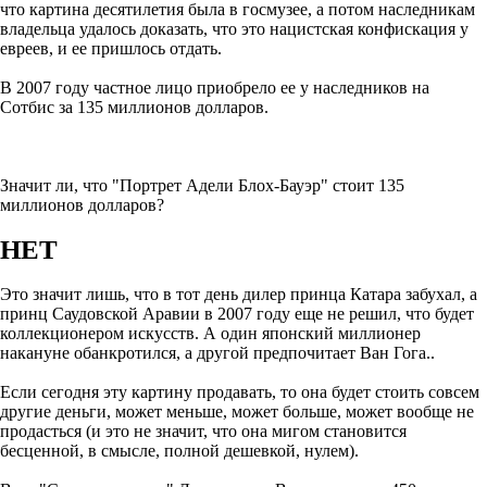
что картина десятилетия была в госмузее, а потом наследникам
владельца удалось доказать, что это нацистская конфискация у
евреев, и ее пришлось отдать.
В 2007 году частное лицо приобрело ее у наследников на
Сотбис за 135 миллионов долларов.
Значит ли, что "Портрет Адели Блох-Бауэр" стоит 135
миллионов долларов?
НЕТ
Это значит лишь, что в тот день дилер принца Катара забухал, а
принц Саудовской Аравии в 2007 году еще не решил, что будет
коллекционером искусств. А один японский миллионер
накануне обанкротился, а другой предпочитает Ван Гога..
Если сегодня эту картину продавать, то она будет стоить совсем
другие деньги, может меньше, может больше, может вообще не
продасться (и это не значит, что она мигом становится
бесценной, в смысле, полной дешевкой, нулем).