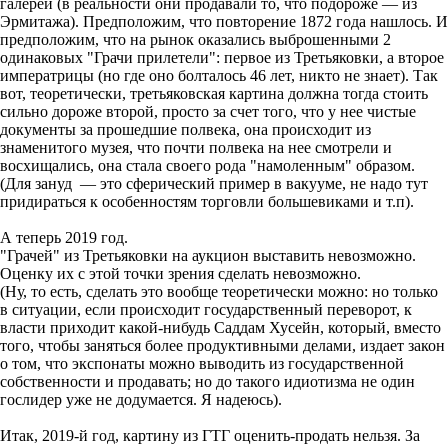
галереи (в реальности они продавали то, что подороже — из
Эрмитажа). Предположим, что повторение 1872 года нашлось. И
предположим, что на рынок оказались выброшенными 2
одинаковых "Грачи прилетели": первое из Третьяковки, а второе
императрицы (но где оно болталось 46 лет, никто не знает). Так
вот, теоретически, третьяковская картина должна тогда стоить
сильно дороже второй, просто за счет того, что у нее чистые
документы за прошедшие полвека, она происходит из
знаменитого музея, что почти полвека на нее смотрели и
восхищались, она стала своего рода "намоленным" образом.
(Для зануд — это сферический пример в вакууме, не надо тут
придираться к особенностям торговли большевиками и т.п).
А теперь 2019 год.
"Грачей" из Третьяковки на аукцион выставить невозможно.
Оценку их с этой точки зрения сделать невозможно.
(Ну, то есть, сделать это вообще теоретически можно: но только
в ситуации, если происходит государственный переворот, к
власти приходит какой-нибудь Саддам Хусейн, который, вместо
того, чтобы заняться более продуктивными делами, издает закон
о том, что экспонаты можно выводить из государственной
собственности и продавать; но до такого идиотизма не один
гослидер уже не додумается. Я надеюсь).
Итак, 2019-й год, картину из ГТГ оценить-продать нельзя. За