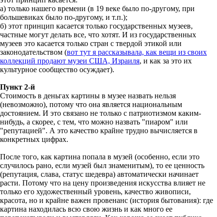
а) только нашего времени (в 19 веке было по-другому, при
большевиках было по-другому, и т.п.);
б) этот принцип касается только государственных музеев,
частные могут делать все, что хотят. И из государственных
музеев это касается только стран с твердой этикой или
законодательством (
вот тут я рассказывала, как вещи из своих
коллекций продают музеи США, Израиля
, и как за это их
культурное сообщество осуждает).
Пункт 2-й
Стоимость в деньгах картины в музее назвать нельзя
(невозможно), потому что она является национальным
достоянием. И это связано не только с патриотизмом каким-
нибудь, а скорее, с тем, что можно назвать "пиаром" или
"репутацией". А это качество крайне трудно вычисляется в
конкретных цифрах.
После того, как картина попала в музей (особенно, если это
случилось рано, если музей был знаменитым), то ее ценность
(репутация, слава, статус шедевра) автоматически начинает
расти. Потому что на цену произведения искусства влияет не
только его художественный уровень, качество живописи,
красота, но и крайне важен провенанс (история бытования): где
картина находилась всю свою жизнь и как много ее