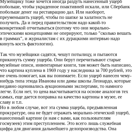
Музейщику тоже хочется иногда раздуть нанесенный ущерб
побольше, чтобы украденное поактивней искали, или Сбербанк
побольше денег на реставрацию дал. Или наоборот,
преуменьшить ущерб, чтобы по шапке за халатность не
получить. Да и перед правительством надо какой-то
конкретикой отчитываться (потому что они морально-
этическими концепциями не оперируют, только "сколько вешать
в граммах", и журналистам с их дурацкими интервью надо
кинуть кость фактологии).
Так что музейщики садятся, чешут потылицу, и пытаются
прикинуть сумму ущерба. Они берут перечитывают старые
музейные описи, инвентарные книги, там может быть написано,
что картина куплена в 1969 году у наследника за 700 рублей, это
не очень помогает, как вы понимаете. Если ущерб нанесен чему-
нибудь типа этюда Иванова или дамы школы Леонардо, которые
недавно оценивались аукционными экспертами, то намного
легче. Если нет, то цена высчитывается на основе аналогов тех
самых, еще дается поправка на качество картины в музее, ее
славу и т.п.
Но в любом случае, вот эта сумма ущерба, предъявленная
прокуратуре, она не будет отражать морально-этический ущерб,
нанесенный картине (и нам с вами, как пользователям
госмузеев) этим преступлением. Это всего лишь служебная
цифра для двигания дальнейшего делопроизводства. Она