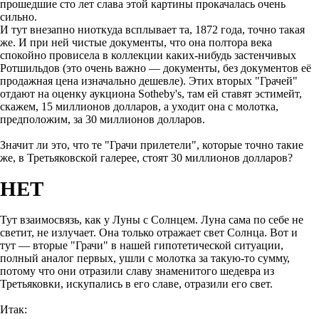
прошедшие сто лет слава этой картины прокачалась очень
сильно.
И тут внезапно ниоткуда всплывает та, 1872 года, точно такая
же. И при ней чистые документы, что она полтора века
спокойно провисела в коллекции каких-нибудь застенчивых
Ротшильдов (это очень важно — документы, без документов её
продажная цена изначально дешевле). Этих вторых "Грачей"
отдают на оценку аукциона Sotheby's, там ей ставят эстимейт,
скажем, 15 миллионов долларов, а уходит она с молотка,
предположим, за 30 миллионов долларов.
Значит ли это, что те "Грачи прилетели", которые точно такие
же, в Третьяковской галерее, стоят 30 миллионов долларов?
НЕТ
Тут взаимосвязь, как у Луны с Солнцем. Луна сама по себе не
светит, не излучает. Она только отражает свет Солнца. Вот и
тут — вторые "Грачи" в нашей гипотетической ситуации,
полный аналог первых, ушли с молотка за такую-то сумму,
потому что они отразили славу знаменитого шедевра из
Третьяковки, искупались в его славе, отразили его свет.
Итак: