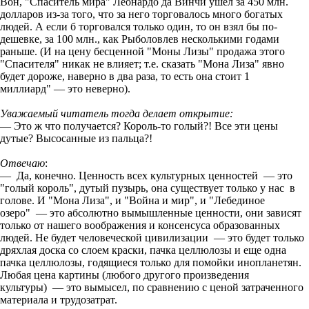
Вон, "Спаситель мира" Леонардо да Винчи ушел за 450 млн.
долларов из-за того, что за него торговалось много богатых
людей. А если б торговался только один, то он взял бы по-
дешевке, за 100 млн., как Рыболовлев несколькими годами
раньше. (И на цену бесценной "Моны Лизы" продажа этого
"Спасителя" никак не влияет; т.е. сказать "Мона Лиза" явно
будет дороже, наверно в два раза, то есть она стоит 1
миллиард" — это неверно).
Уважаемый читатель тогда делает открытие:
— Это ж что получается? Король-то голый?! Все эти цены
дутые? Высосанные из пальца?!
Отвечаю
:
— Да, конечно. Ценность всех культурных ценностей — это
"голый король", дутый пузырь, она существует только у нас в
голове. И "Мона Лиза", и "Война и мир", и "Лебединое
озеро" — это абсолютно вымышленные ценности, они зависят
только от нашего воображения и консенсуса образованных
людей. Не будет человеческой цивилизации — это будет только
дряхлая доска со слоем краски, пачка целлюлозы и еще одна
пачка целлюлозы, годящиеся только для помойки инопланетян.
Любая цена картины (любого другого произведения
культуры) — это вымысел, по сравнению с ценой затраченного
материала и трудозатрат.