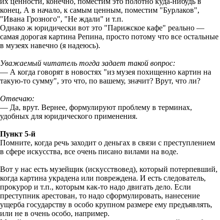
их ценности, конечно, поместим это полотно куда-нибудь в
конец, А в начало, к самым ценным, поместим "Бурлаков",
"Ивана Грозного", "Не ждали" и т.п.
Однако ж юридически вот это "Парижское кафе" реально —
самая дорогая картина Репина, просто потому что все остальные
в музеях навечно (я надеюсь).
Уважаемый читатель тогда задает такой вопрос:
— А когда говорят в новостях "из музея похищенно картин на
такую-то сумму", это что, по вашему, значит? Врут, что ли?
Отвечаю:
— Да, врут. Вернее, формулируют проблему в терминах,
удобных для юридического применения.
Пункт 5-й
Помните, когда речь заходит о деньгах в связи с преступлением
в сфере искусства, все очень писано вилами на воде.
Вот у нас есть музейщик (искусствовед), который потерпевший,
когда картина украдена или повреждена. И есть следователь,
прокурор и т.п., которым как-то надо двигать дело. Если
преступник арестован, то надо сформулировать, нанесение
ущерба государству в особо крупном размере ему предъявлять,
или не в очень особо, например.