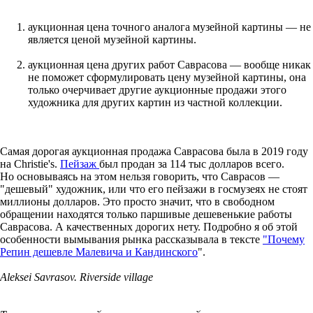
аукционная цена точного аналога музейной картины — не
является ценой музейной картины.
аукционная цена других работ Саврасова — вообще никак
не поможет сформулировать цену музейной картины, она
только очерчивает другие аукционные продажи этого
художника для других картин из частной коллекции.
Самая дорогая аукционная продажа Саврасова была в 2019 году
на Christie's.
Пейзаж
был продан за 114 тыс долларов всего.
Но основываясь на этом нельзя говорить, что Саврасов —
"дешевый" художник, или что его пейзажи в госмузеях не стоят
миллионы долларов. Это просто значит, что в свободном
обращении находятся только паршивые дешевенькие работы
Саврасова. А качественных дорогих нету. Подробно я об этой
особенности вымывания рынка рассказывала в тексте
"Почему
Репин дешевле Малевича и Кандинского
".
Aleksei Savrasov. Riverside village