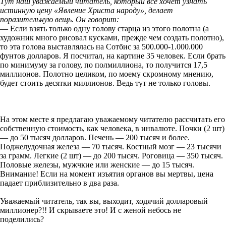
Тут наш уважаемый читатель, который все хочет узнать
истинную цену «Явление Христа народу», делает
поразительную вещь. Он говорит:
— Если взять только одну голову старца из этого полотна (а
художник много рисовал кусками, прежде чем создать полотно),
то эта голова выставлялась на Сотбис за 500.000-1.000.000
фунтов долларов. Я посчитал, на картине 35 человек. Если брать
по минимуму за голову, по полмиллиона, то получится 17,5
миллионов. Полотно целиком, по моему скромному мнению,
будет стоить десятки миллионов. Ведь тут не только головы.
На этом месте я предлагаю уважаемому читателю рассчитать его
собственную стоимость, как человека, в инвалюте. Почки (2 шт)
— до 50 тысяч долларов. Печень — 200 тысяч и более.
Поджелудочная железа — 70 тысяч. Костный мозг — 23 тысячи
за грамм. Легкие (2 шт) — до 200 тысяч. Роговица — 350 тысяч.
Половые железы, мужчкие или женские — до 15 тысяч.
Внимание! Если на момент изъятия органов вы мертвы, цена
падает приблизительно в два раза.
Уважаемый читатель, так вы, выходит, ходячий долларовый
миллионер?!! И скрываете это! И с женой небось не
поделились?