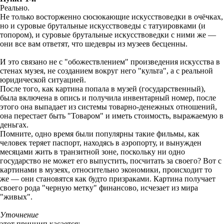
Реально.
Не только восторженно сюсюкающие искусствоведки в очёчках,
но и суровые брутальные искусствоведы с татуировками (и
топором), и суровые брутальные искусствоведки с ними же —
они все вам ответят, что шедевры из музеев бесценны.
И это связано не с "обожествлением" произведения искусства в
стенах музея, не созданием вокруг него "культа", а с реальной
юридической ситуацией.
После того, как картина попала в музей (государственный),
была включена в опись и получила инвентарный номер, после
этого она выпадает из системы товарно-денежных отношений,
она перестает быть "Товаром" и иметь стоимость, выражаемую в
деньгах.
Помните, одно время были популярны такие фильмы, как
человек теряет паспорт, находясь в аэропорту, и вынужден
месяцами жить в транзитной зоне, поскольку ни одно
государство не может его выпустить, посчитать за своего? Вот с
картинами в музеях, относительно экономики, происходит то
же — они становятся как будто призраками. Картина получает
своего рода "черную метку" финансово, исчезает из мира
"живых".
Уточнение
этот принцип касается: