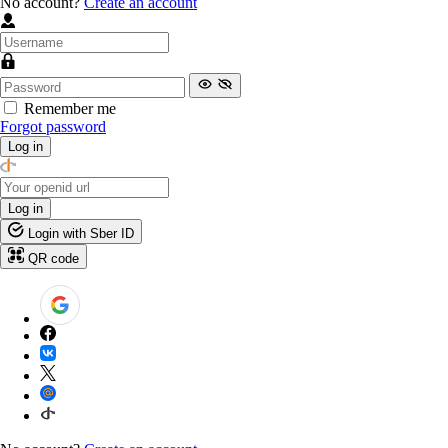
No account?
Create an account
Remember me
Forgot password
Log in
Log in
Login with Sber ID
QR code