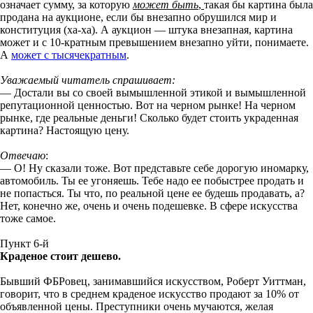
означает сумму, за которую
может быть
,
такая бы картина была
продана на аукционе, если бы внезапно обрушился мир и
конституция (ха-ха). А аукцион — штука внезапная, картина
может и с 10-кратным превышением внезапно уйти, понимаете.
А
может с тысячекратным
.
Уважаемый читатель спрашивает:
— Достали вы со своей вымышленной этикой и вымышленной
репутационной ценностью. Вот на черном рынке! На черном
рынке, где реальные деньги! Сколько будет стоить украденная
картина? Настоящую цену.
Отвечаю
:
— О! Ну сказали тоже. Вот представьте себе дорогую иномарку,
автомобиль. Ты ее угоняешь. Тебе надо ее побыстрее продать и
не попасться. Ты что, по реальной цене ее будешь продавать, а?
Нет, конечно же, очень и очень подешевке. В сфере искусства
тоже самое.
Пункт 6-й
Краденое стоит дешево.
Бывший ФБРовец, занимавшийся искусством, Роберт Уиттман,
говорит, что в среднем краденое искусство продают за 10% от
объявленной цены. Преступники очень мучаются, желая