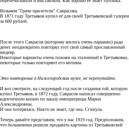
перепечатывали и выставляли. Как хорошо ее знает публика.
Возьмем "Грачи прилетели" Саврасова.
В 1871 году Третьяков купил её для своей Третьяковской галереи
за 600 рублей.
После этого Саврасов (которому жилось очень паршиво) ради
денег неоднократно повторял этот свой самый прославленный
шедевр.
Некоторые варианты очень похожи на эталонный в Третьяковке,
некоторые только повторяют его мотивы.
Это повторение в Нижегородском музее, не перепутайте.
И вот смотрите, на следующий год после создания той, которую
купил Третьяков, в 1872 году, Саврасов написал совершенно
идентичную копию по заказу императрицы Марии
Александровны.
И она потерялась. Никто не знает, где она. Сгинула.
Теперь давайте представим, что у нас 1919 год. Предположим,
что большевики решили продавать картины из Третьяковской