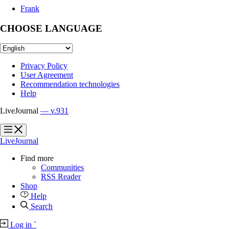
Frank
CHOOSE LANGUAGE
Privacy Policy
User Agreement
Recommendation technologies
Help
LiveJournal
— v.931
?
?
LiveJournal
Find more
Communities
RSS Reader
Shop
Help
Search
Log in
`