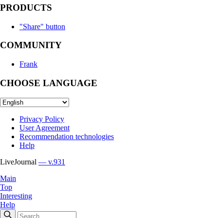
PRODUCTS
"Share" button
COMMUNITY
Frank
CHOOSE LANGUAGE
Privacy Policy
User Agreement
Recommendation technologies
Help
LiveJournal
— v.931
Main
Top
Interesting
Help