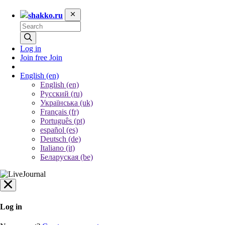
shakko.ru
Log in
Join free
Join
English
(en)
English (en)
Русский (ru)
Українська (uk)
Français (fr)
Português (pt)
español (es)
Deutsch (de)
Italiano (it)
Беларуская (be)
Log in