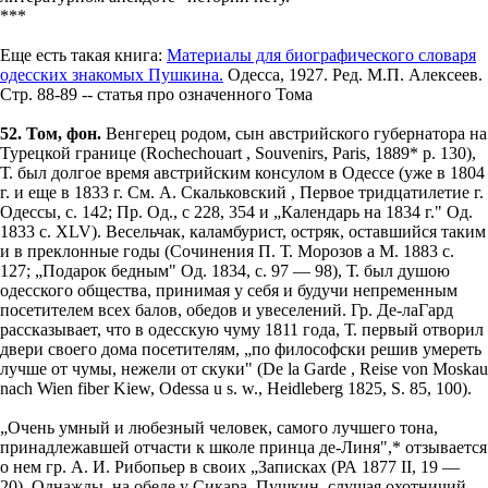
***
Еще есть такая книга:
Материалы для биографического словаря
одесских знакомых Пушкина.
Одесса, 1927. Ред. М.П. Алексеев.
Стр. 88-89 -- статья про означенного Тома
52. Том, фон.
Венгерец родом, сын австрийского губернатора на
Турецкой границе (Rochechouart , Souvenirs, Paris, 1889* p. 130),
Т. был долгое время австрийским консулом в Одессе (уже в 1804
г. и еще в 1833 г. См. А. Скальковский , Первое тридцатилетие г.
Одессы, с. 142; Пр. Од., с 228, 354 и „Календарь на 1834 г." Од.
1833 с. XLV). Весельчак, каламбурист, остряк, оставшийся таким
и в преклонные годы (Сочинения П. Т. Морозов а М. 1883 с.
127; „Подарок бедным" Од. 1834, с. 97 — 98), Т. был душою
одесского общества, принимая у себя и будучи непременным
посетителем всех балов, обедов и увеселений. Гр. Де-лаГард
рассказывает, что в одесскую чуму 1811 года, Т. первый отворил
двери своего дома посетителям, „по философски решив умереть
лучше от чумы, нежели от скуки" (De la Garde , Reise von Moskau
nach Wien fiber Kiew, Odessa u s. w., Heidleberg 1825, S. 85, 100).
„Очень умный и любезный человек, самого лучшего тона,
принадлежавшей отчасти к школе принца де-Линя",* отзывается
о нем гр. А. И. Рибопьер в своих „Записках (РА 1877 II, 19 —
20). Однажды, на обеде у Сикара, Пушкин, слушая охотничий