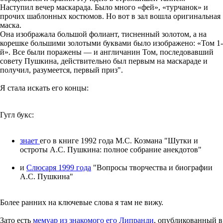
Наступил вечер маскарада. Было много «фей», «турчанок» и
прочих шаблонных костюмов. Но вот в зал вошла оригинальная
маска.
Она изображала большой фолиант, тисненный золотом, а на
корешке большими золотыми буквами было изображено: «Том 1-
й». Все были поражены — и англичанин Том, последовавший
совету Пушкина, действительно был первым на маскараде и
получил, разумеется, первый приз".
Я стала искать его концы:
Гугл букс:
знает
его в книге 1992 года М.С. Козмана "Шутки и
остроты А.С. Пушкина: полное собрание анекдотов"
и
Слюсаря 1999 года
"Вопросы творчества и биографии
А.С. Пушкина"
Более ранних на ключевые слова я там не вижу.
Зато есть
мемуар из знакомого его Липранди
, опубликованный в