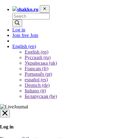
shakko.ru
Log in
Join free
Join
English
(en)
English (en)
Русский (ru)
Українська (uk)
Français (fr)
Português (pt)
español (es)
Deutsch (de)
Italiano (it)
Беларуская (be)
Log in