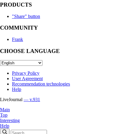
PRODUCTS
"Share" button
COMMUNITY
Frank
CHOOSE LANGUAGE
Privacy Policy
User Agreement
Recommendation technologies
Help
LiveJournal
— v.931
Main
Top
Interesting
Help