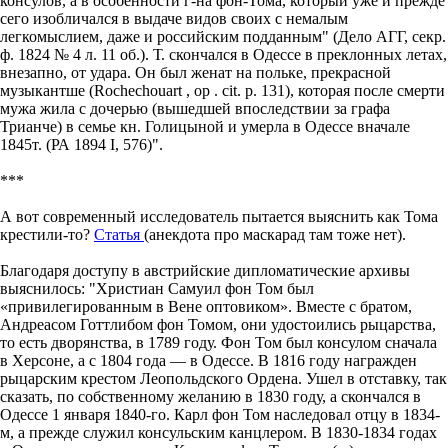
консулов, а в особенности г-на фон-Тома, который уже и прежде
сего изобличался в выдаче видов своих с немалым
легкомыслием, даже и российским подданным" (Дело АГГ, секр.
ф. 1824 № 4 л. 11 об.). Т. скончался в Одессе в преклонных летах,
внезапно, от удара. Он был женат на польке, прекрасной
музыкантше (Rochechouart , op . cit. p. 131), которая после смерти
мужа жила с дочерью (вышедшей впоследствии за графа
Трианче) в семье кн. Голицыной и умерла в Одессе вначале
1845т. (РА 1894 I, 576)".
***
А вот современный исследователь пытается выяснить как Тома
крестили-то?
Статья
(анекдота про маскарад там тоже нет).
Благодаря доступу в австрийские дипломатические архивы
выяснилось: "Христиан Самуил фон Том был
«привилегированным в Вене оптовиком». Вместе с братом,
Андреасом Готтлибом фон Томом, они удостоились рыцарства,
то есть дворянства, в 1789 году. Фон Том был консулом сначала
в Херсоне, а с 1804 года — в Одессе. В 1816 году награжден
рыцарским крестом Леопольдского Ордена. Ушел в отставку, так
сказать, по собственному желанию в 1830 году, а скончался в
Одессе 1 января 1840-го. Карл фон Том наследовал отцу в 1834-
м, а прежде служил консульским канцлером. В 1830-1834 годах