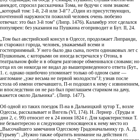
анекдот, спросил рассказчика Тома, не будучи с ним знаком:
„который том: 1-й, 2-й или 3-й"? „Один из присутствующих,
почтенной наружности пожилой человек очень любезно
отвечал: это был 3-й том" (Липр. 1476). Каламбур этот сделался
популярен: без указания на Пушкина егоприводит и Бут. II, 24.
„Том был австрийский консул в Одессе, продолжает Липранди,
и старожил города, человек, уважаемый всеми и
гостеприимный. У него было два сына, почти одинаковых лет с
Пушкиным, с которыми он иногда встречался у Отона, в
театральном фойе и в общем разговоре обменивался словами; но
отца их он никогда не видал до вышеприведенного ответа (Бут.,
1. с. однако ошибочно упоминает только об одном сыне —
англомане „уже весьма не первой молодости"J; узнав после
стола об имени отвечавшего, П-н подошел к нему с извинением,
и впоследствии он не раз был приглашаем стариком на дачу,
кажется около Дальника". (Липр. 1477).
Об одной из таких поездок П-на в Дальницкий хутор Т., возле
Одессы, рассказывает и Вигель (VI, 174). Н. Лернер . (Труды и
дни 2, с. 99) относит ее к 24 июня 1824 г. Для характеристики Т.
не безынтересно и следующее относящееся к нему место из
„Высочайшего замечания Одесскому Градоначальнику гр. А. Д.
Гурьеву": „Нужно также обратить внимание на действия гг.