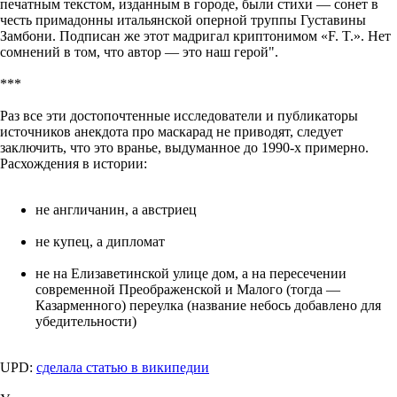
печатным текстом, изданным в городе, были стихи — сонет в
честь примадонны итальянской оперной труппы Густавины
Замбони. Подписан же этот мадригал криптонимом «F. T.». Нет
сомнений в том, что автор — это наш герой".
***
Раз все эти достопочтенные исследователи и публикаторы
источников анекдота про маскарад не приводят, следует
заключить, что это вранье, выдуманное до 1990-х примерно.
Расхождения в истории:
не англичанин, а австриец
не купец, а дипломат
не на Елизаветинской улице дом, а на пересечении
современной Преображенской и Малого (тогда —
Казарменного) переулка (название небось добавлено для
убедительности)
UPD:
сделала статью в википедии