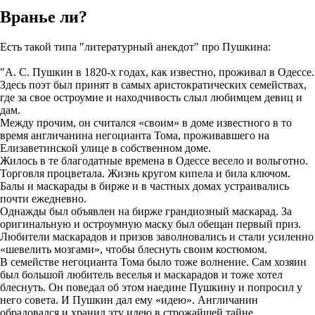
Вранье ли?
Есть такой типа "литературный анекдот" про Пушкина:
"А. С. Пушкин в 1820-х годах, как известно, проживал в Одессе.
Здесь поэт был принят в самых аристократических семействах,
где за свое остроумие и находчивость слыл любимцем девиц и
дам.
Между прочим, он считался «своим» в доме известного в то
время англичанина негоцианта Тома, проживавшего на
Елизаветинской улице в собственном доме.
Жилось в те благодатные времена в Одессе весело и вольготно.
Торговля процветала. Жизнь кругом кипела и била ключом.
Балы и маскарады в бирже и в частных домах устраивались
почти ежедневно.
Однажды был объявлен на бирже грандиозный маскарад. За
оригинальную и остроумную маску был обещан первый приз.
Любители маскарадов и призов заволновались и стали усиленно
«шевелить мозгами», чтобы блеснуть своим костюмом.
В семействе негоцианта Тома было тоже волнение. Сам хозяин
был большой любитель веселья и маскарадов и тоже хотел
блеснуть. Он поведал об этом наедине Пушкину и попросил у
него совета. И Пушкин дал ему «идею». Англичанин
обрадовался и хранил эту идею в строжайшей тайне...