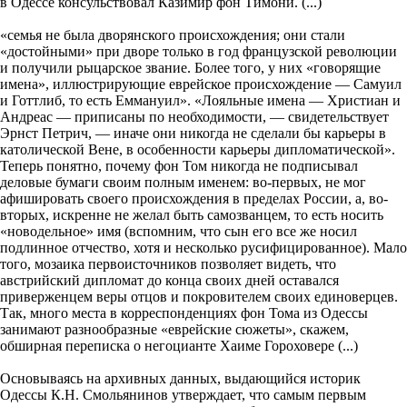
в Одессе консульствовал Казимир фон Тимони. (...)
«семья не была дворянского происхождения; они стали
«достойными» при дворе только в год французской революции
и получили рыцарское звание. Более того, у них «говорящие
имена», иллюстрирующие еврейское происхождение — Самуил
и Готтлиб, то есть Еммануил». «Лояльные имена — Христиан и
Андреас — приписаны по необходимости, — свидетельствует
Эрнст Петрич, — иначе они никогда не сделали бы карьеры в
католической Вене, в особенности карьеры дипломатической».
Теперь понятно, почему фон Том никогда не подписывал
деловые бумаги своим полным именем: во-первых, не мог
афишировать своего происхождения в пределах России, а, во-
вторых, искренне не желал быть самозванцем, то есть носить
«новодельное» имя (вспомним, что сын его все же носил
подлинное отчество, хотя и несколько русифицированное). Мало
того, мозаика первоисточников позволяет видеть, что
австрийский дипломат до конца своих дней оставался
приверженцем веры отцов и покровителем своих единоверцев.
Так, много места в корреспонденциях фон Тома из Одессы
занимают разнообразные «еврейские сюжеты», скажем,
обширная переписка о негоцианте Хаиме Гороховере (...)
Основываясь на архивных данных, выдающийся историк
Одессы К.Н. Смольянинов утверждает, что самым первым