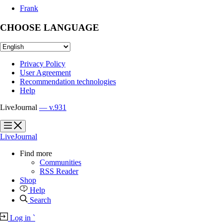
Frank
CHOOSE LANGUAGE
Privacy Policy
User Agreement
Recommendation technologies
Help
LiveJournal
— v.931
?
?
LiveJournal
Find more
Communities
RSS Reader
Shop
Help
Search
Log in
`