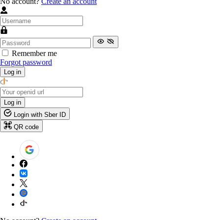
No account?
Create an account
Remember me
Forgot password
Log in
Log in
Login with Sber ID
QR code