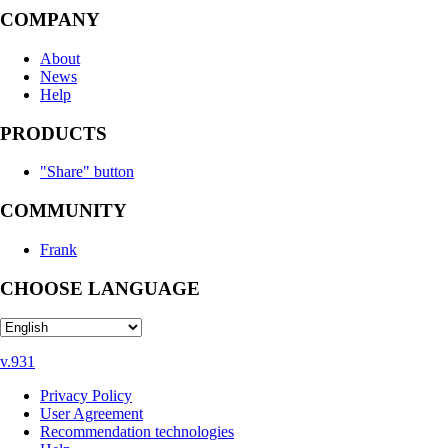
COMPANY
About
News
Help
PRODUCTS
"Share" button
COMMUNITY
Frank
CHOOSE LANGUAGE
v.931
Privacy Policy
User Agreement
Recommendation technologies