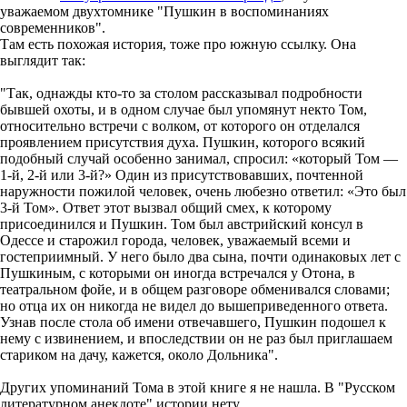
уважаемом двухтомнике "Пушкин в воспоминаниях
современников".
Там есть похожая история, тоже про южную ссылку. Она
выглядит так:
"Так, однажды кто-то за столом рассказывал подробности
бывшей охоты, и в одном случае был упомянут некто Том,
относительно встречи с волком, от которого он отделался
проявлением присутствия духа. Пушкин, которого всякий
подобный случай особенно занимал, спросил: «который Том —
1-й, 2-й или 3-й?» Один из присутствовавших, почтенной
наружности пожилой человек, очень любезно ответил: «Это был
3-й Том». Ответ этот вызвал общий смех, к которому
присоединился и Пушкин. Том был австрийский консул в
Одессе и старожил города, человек, уважаемый всеми и
гостеприимный. У него было два сына, почти одинаковых лет с
Пушкиным, с которыми он иногда встречался у Отона, в
театральном фойе, и в общем разговоре обменивался словами;
но отца их он никогда не видел до вышеприведенного ответа.
Узнав после стола об имени отвечавшего, Пушкин подошел к
нему с извинением, и впоследствии он не раз был приглашаем
стариком на дачу, кажется, около Дольника".
Других упоминаний Тома в этой книге я не нашла. В "Русском
литературном анекдоте" истории нету.