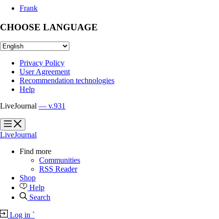
Frank
CHOOSE LANGUAGE
Privacy Policy
User Agreement
Recommendation technologies
Help
LiveJournal
— v.931
?
?
LiveJournal
Find more
Communities
RSS Reader
Shop
Help
Search
Log in
`