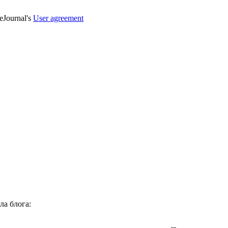
veJournal's
User agreement
ла блога: