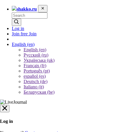
shakko.ru
Log in
Join free
Join
English
(en)
English (en)
Русский (ru)
Українська (uk)
Français (fr)
Português (pt)
español (es)
Deutsch (de)
Italiano (it)
Беларуская (be)
Log in