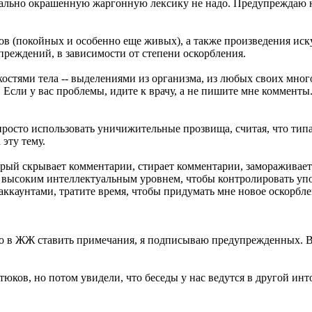
уально окрашенную жаргонную лексику не надо. Предупреждаю н
ков (покойных и особенно еще живых), а также произведения иск
преждений, в зависимости от степени оскорбления.
остями тела -- выделениями из организма, из любых своих мног
Если у вас проблемы, идите к врачу, а не пишите мне комменты.
росто использовать уничижительные прозвища, считая, что типа
эту тему.
торый скрывает комментарии, стирает комментарии, замораживает
высоким интеллектуальным уровнем, чтобы контролировать упот
аккаунтами, тратите время, чтобы придумать мне новое оскорблен
жно в ЖЖ ставить примечания, я подписываю предупрежденных. В
атюков, но потом увидели, что беседы у нас ведутся в другой ин