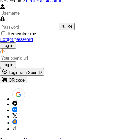
No account?
Create an account
Remember me
Forgot password
Log in
Log in
Login with Sber ID
QR code