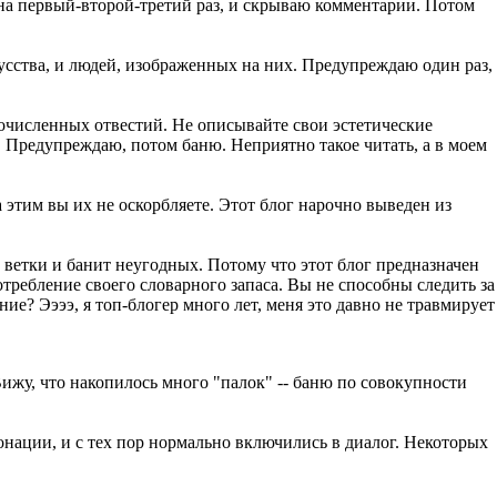
а первый-второй-третий раз, и скрываю комментарии. Потом
усства, и людей, изображенных на них. Предупреждаю один раз,
очисленных отвестий. Не описывайте свои эстетические
 Предупреждаю, потом баню. Неприятно такое читать, а в моем
 этим вы их не оскорбляете. Этот блог нарочно выведен из
 ветки и банит неугодных. Потому что этот блог предназначен
ребление своего словарного запаса. Вы не способны следить за
ие? Ээээ, я топ-блогер много лет, меня это давно не травмирует
ижу, что накопилось много "палок" -- баню по совокупности
тонации, и с тех пор нормально включились в диалог. Некоторых