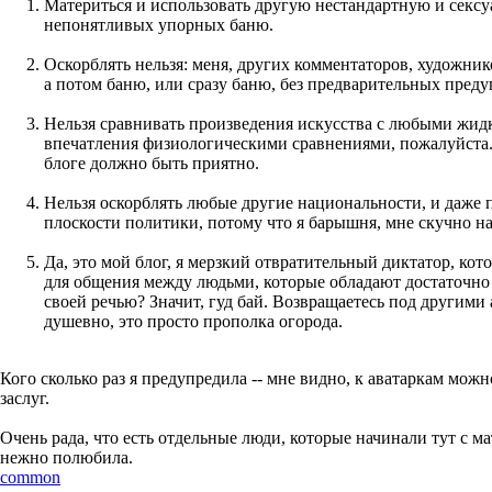
Материться и использовать другую нестандартную и секс
непонятливых упорных баню.
Оскорблять нельзя: меня, других комментаторов, художни
а потом баню, или сразу баню, без предварительных преду
Нельзя сравнивать произведения искусства с любыми жидк
впечатления физиологическими сравнениями, пожалуйста. 
блоге должно быть приятно.
Нельзя оскорблять любые другие национальности, и даже п
плоскости политики, потому что я барышня, мне скучно на 
Да, это мой блог, я мерзкий отвратительный диктатор, ко
для общения между людьми, которые обладают достаточно 
своей речью? Значит, гуд бай. Возвращаетесь под другими 
душевно, это просто прополка огорода.
Кого сколько раз я предупредила -- мне видно, к аватаркам мо
заслуг.
Очень рада, что есть отдельные люди, которые начинали тут с м
нежно полюбила.
common