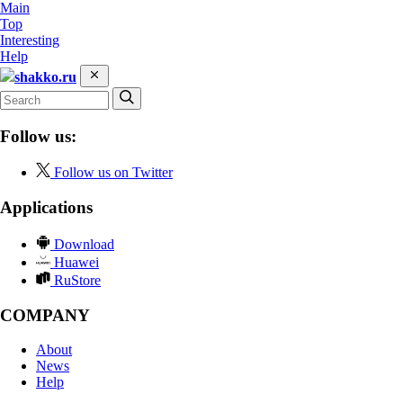
Main
Top
Interesting
Help
shakko.ru
Follow us:
Follow us on Twitter
Applications
Download
Huawei
RuStore
COMPANY
About
News
Help