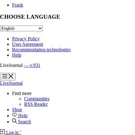
Frank
CHOOSE LANGUAGE
Privacy Policy
User Agreement
Recommendation technologies
Help
LiveJournal
— v.931
?
?
LiveJournal
Find more
Communities
RSS Reader
Shop
Help
Search
Log in
`