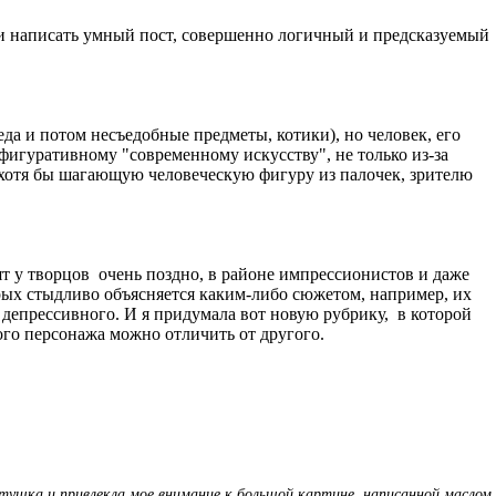
р и написать умный пост, совершенно логичный и предсказуемый
еда и потом несъедобные предметы, котики), но человек, его
ефигуративному "современному искусству", не только из-за
ь хотя бы шагающую человеческую фигуру из палочек, зрителю
т у творцов очень поздно, в районе импрессионистов и даже
ых стыдливо объясняется каким-либо сюжетом, например, их
о депрессивного. И я придумала вот новую рубрику, в которой
ого персонажа можно отличить от другого.
ушка и привлекла мое внимание к большой картине, написанной маслом.