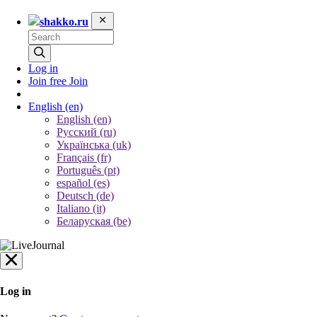
shakko.ru
Log in
Join free
Join
English
(en)
English (en)
Русский (ru)
Українська (uk)
Français (fr)
Português (pt)
español (es)
Deutsch (de)
Italiano (it)
Беларуская (be)
Log in