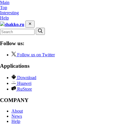
Main
Top
Interesting
Help
shakko.ru
Follow us:
Follow us on Twitter
Applications
Download
Huawei
RuStore
COMPANY
About
News
Help