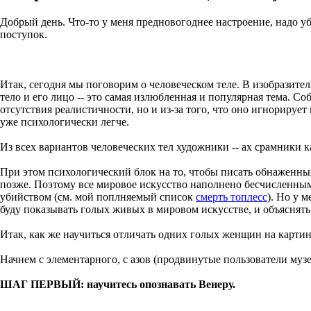
Добрый день. Что-то у меня предновогоднее настроение, надо у
поступок.
Итак, сегодня мы поговорим о человеческом теле. В изобразител
тело и его лицо -- это самая излюбленная и популярная тема. С
отсутствия реалистичности, но и из-за того, что оно игнориру
уже психологически легче.
Из всех вариантов человеческих тел художники -- ах срамники к
При этом психологический блок на то, чтобы писать обнаженны
позже. Поэтому все мировое искусство наполнено бесчисленны
убийством (см. мой поплняемый список
смерть топлесс
). Но у 
буду показывать голых живых в мировом искусстве, и объяснят
Итак, как же научиться отличать одних голых женщин на карти
Начнем с элементарного, с азов (продвинутые пользователи муз
ШАГ ПЕРВЫЙ: научитесь опознавать Венеру.