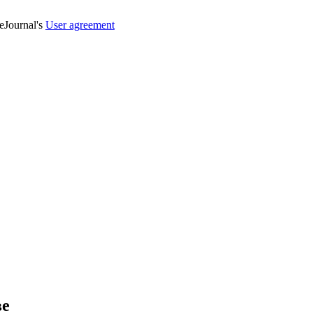
veJournal's
User agreement
ве