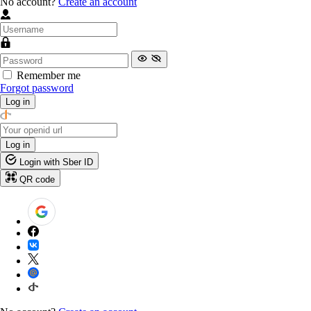
No account?
Create an account
Remember me
Forgot password
Log in
Log in
Login with Sber ID
QR code