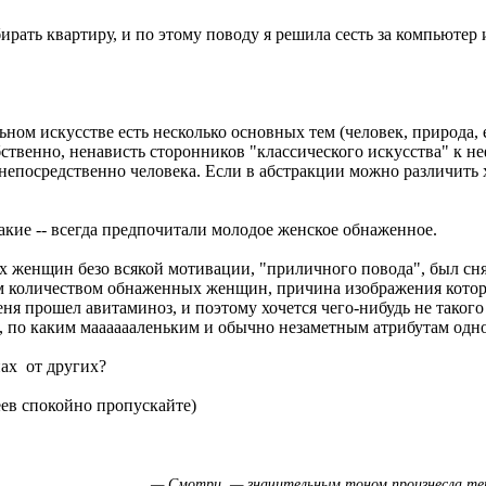
бирать квартиру, и по этому поводу я решила сесть за компьюте
ьном искусстве есть несколько основных тем (человек, природа, 
обственно, ненависть сторонников "классического искусства" к н
ет непосредственно человека. Если в абстракции можно различит
акие -- всегда предпочитали молодое женское обнаженное.
х женщин безо всякой мотивации, "приличного повода", был сня
м количеством обнаженных женщин, причина изображения котор
меня прошел авитаминоз, и поэтому хочется чего-нибудь не таког
ь, по каким мааааааленьким и обычно незаметным атрибутам одн
нах от других?
еев спокойно пропускайте)
— Смотри, — значительным тоном произнесла тет