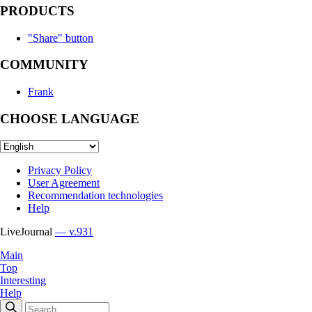
PRODUCTS
"Share" button
COMMUNITY
Frank
CHOOSE LANGUAGE
Privacy Policy
User Agreement
Recommendation technologies
Help
LiveJournal
— v.931
Main
Top
Interesting
Help