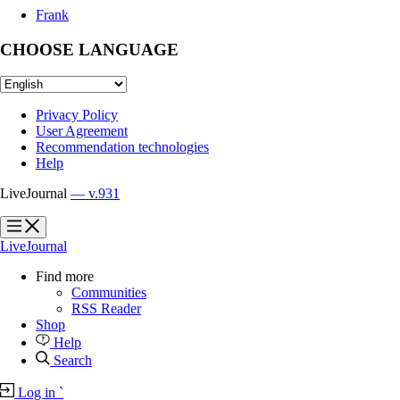
Frank
CHOOSE LANGUAGE
Privacy Policy
User Agreement
Recommendation technologies
Help
LiveJournal
— v.931
?
?
LiveJournal
Find more
Communities
RSS Reader
Shop
Help
Search
Log in
`