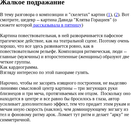
Жалкое подражание
В тему разговора о композиции и "скелетах" картин (
1
), (
2
). Вот
смотрите, шедевр -- картина Давида "Клятва Горациев" (о
сюжете которой
рассказывала в пятницу
)
Картина повествовательная, в ней разворачивается пафосное
трагическое действие, как на театральной сцене. Поэтому очень
хорошо, что все здесь развивается ровно, как в
повествовательном рельефе. Композиция ритмическая, люди --
главные (мужчины) и второстепенные (женщины) образуют две
четкие группы.
Как кардиограмма.
Взгляду интересно по этой панораме гулять.
Нарочно, чтобы не засорять изящного построения, не выделяю
линиями смысловой центр картины -- три зигующих руки
близнецов и три меча, протягиваемых им отцом. Поскольку оно
находится в центре и все равно бы бросилось в глаза, автор
усиливает дополнительно эффект, тем что придает этим рукам и
мечам иную скорость (наклон), чем доминирующему зигзагу из
тел и фоновому ритму арок. Ломает тут ритм и делает "арку" не
симметричной.