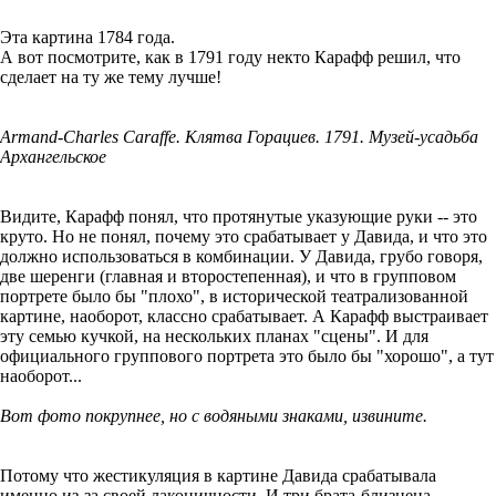
Эта картина 1784 года.
А вот посмотрите, как в 1791 году некто Карафф решил, что
сделает на ту же тему лучше!
Armand-Charles Caraffe. Клятва Горациев. 1791. Музей-усадьба
Архангельское
Видите, Карафф понял, что протянутые указующие руки -- это
круто. Но не понял, почему это срабатывает у Давида, и что это
должно использоваться в комбинации. У Давида, грубо говоря,
две шеренги (главная и второстепенная), и что в групповом
портрете было бы "плохо", в исторической театрализованной
картине, наоборот, классно срабатывает. А Карафф выстраивает
эту семью кучкой, на нескольких планах "сцены". И для
официального группового портрета это было бы "хорошо", а тут
наоборот...
Вот фото покрупнее, но с водяными знаками, извините.
Потому что жестикуляция в картине Давида срабатывала
именно из-за своей лаконичности. И три брата-близнеца