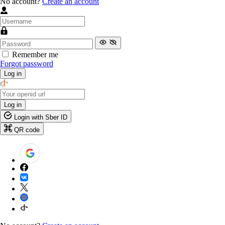
No account?
Create an account
Remember me
Forgot password
Log in
Log in
Login with Sber ID
QR code