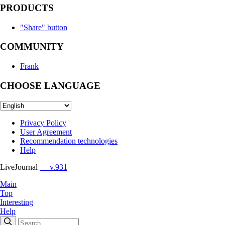
PRODUCTS
"Share" button
COMMUNITY
Frank
CHOOSE LANGUAGE
Privacy Policy
User Agreement
Recommendation technologies
Help
LiveJournal
— v.931
Main
Top
Interesting
Help