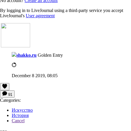
No account?
Create an account
By logging in to LiveJournal using a third-party service you accept
LiveJournal's
User agreement
shakko.ru
Golden Entry
December 8 2019, 08:05
91
Categories:
Искусство
История
Cancel