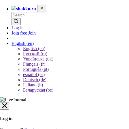
shakko.ru
Log in
Join free
Join
English
(en)
English (en)
Русский (ru)
Українська (uk)
Français (fr)
Português (pt)
español (es)
Deutsch (de)
Italiano (it)
Беларуская (be)
Log in