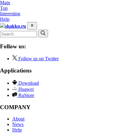
Main
Top
Interesting
Help
shakko.ru
Follow us:
Follow us on Twitter
Applications
Download
Huawei
RuStore
COMPANY
About
News
Help