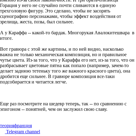
Горация у него не случайно почти сливаются в единую
трехголовую фигуру. Это сделано, чтобы не засорять
сценографию персонажами, чтобы эффект воздействия от
зрелища, жеста, позы, был сильнее.
А у Караффа -- какой-то бардак. Многорукая Авалокитешвара в
итоге.
Вот гравюра с этой же картины, и по ней видно, насколько
важна не только механическая композиция, но и правильное
чутье цвета. Из-за того, что у Караффа его нет, из-за того, что он
разбрасывает цветовые пятна как попало (например, зачем-то
делает заднюю тетеньку того же важного красного цвета), она
дробится еще сильнее. В гравюре композиция все-таки
подсобирается и читается легче.
Еще раз посмотрите на шедевр теперь, так -- по сравнению с
эпигоном -- понятней, чем он заслужил свою славу.
теория
франция
Telegram channel