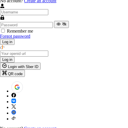
No account?
Create an account
Remember me
Forgot password
Log in
Log in
Login with Sber ID
QR code