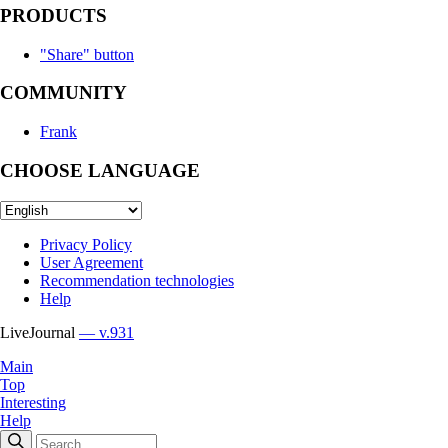
PRODUCTS
"Share" button
COMMUNITY
Frank
CHOOSE LANGUAGE
Privacy Policy
User Agreement
Recommendation technologies
Help
LiveJournal
— v.931
Main
Top
Interesting
Help