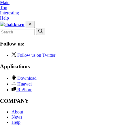
Main
Top
Interesting
Help
shakko.ru
Follow us:
Follow us on Twitter
Applications
Download
Huawei
RuStore
COMPANY
About
News
Help