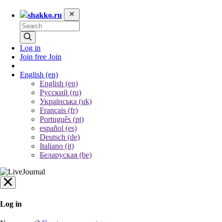
shakko.ru
Log in
Join free
Join
English
(en)
English (en)
Русский (ru)
Українська (uk)
Français (fr)
Português (pt)
español (es)
Deutsch (de)
Italiano (it)
Беларуская (be)
Log in