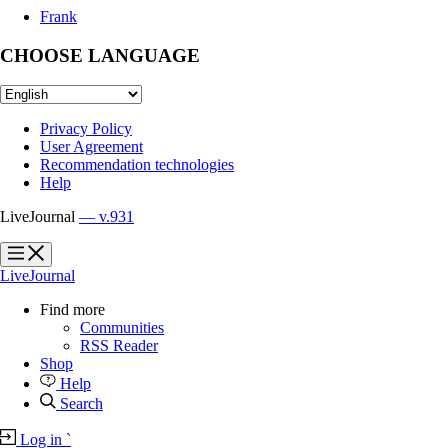
Frank
CHOOSE LANGUAGE
Privacy Policy
User Agreement
Recommendation technologies
Help
LiveJournal
— v.931
?
?
LiveJournal
Find more
Communities
RSS Reader
Shop
Help
Search
Log in
`