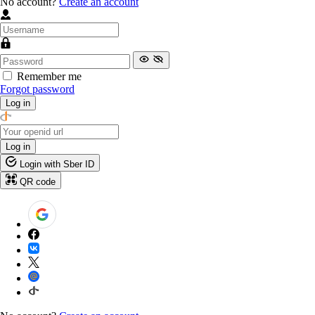
No account?
Create an account
Remember me
Forgot password
Log in
Log in
Login with Sber ID
QR code