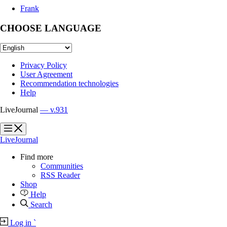
Frank
CHOOSE LANGUAGE
Privacy Policy
User Agreement
Recommendation technologies
Help
LiveJournal
— v.931
?
?
LiveJournal
Find more
Communities
RSS Reader
Shop
Help
Search
Log in
`