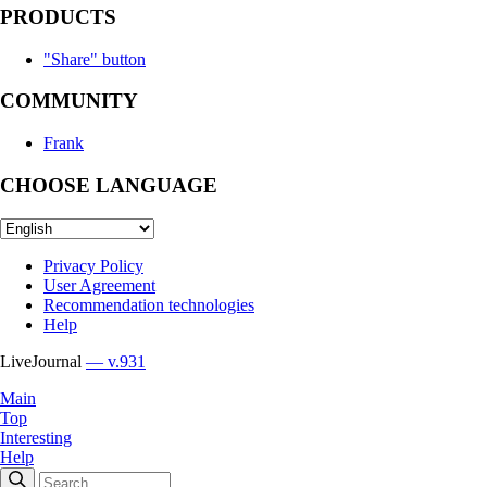
PRODUCTS
"Share" button
COMMUNITY
Frank
CHOOSE LANGUAGE
Privacy Policy
User Agreement
Recommendation technologies
Help
LiveJournal
— v.931
Main
Top
Interesting
Help