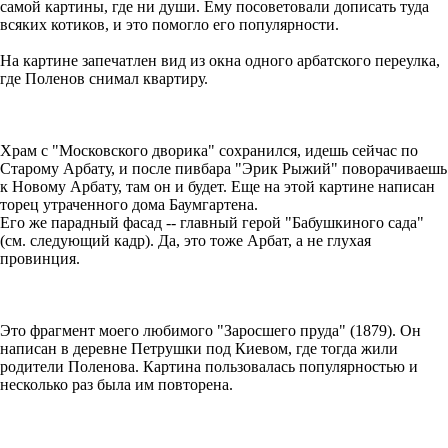
самой картины, где ни души. Ему посоветовали дописать туда
всяких котиков, и это помогло его популярности.
На картине запечатлен вид из окна одного арбатского переулка,
где Поленов снимал квартиру.
Храм с "Московского дворика" сохранился, идешь сейчас по
Старому Арбату, и после пивбара "Эрик Рыжий" поворачиваешь
к Новому Арбату, там он и будет. Еще на этой картине написан
торец утраченного дома Баумгартена.
Его же парадный фасад -- главный герой "Бабушкиного сада"
(см. следующий кадр). Да, это тоже Арбат, а не глухая
провинция.
Это фрагмент моего любимого "Заросшего пруда" (1879). Он
написан в деревне Петрушки под Киевом, где тогда жили
родители Поленова. Картина пользовалась популярностью и
несколько раз была им повторена.