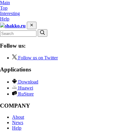
Main
Top
Interesting
Help
shakko.ru
Follow us:
Follow us on Twitter
Applications
Download
Huawei
RuStore
COMPANY
About
News
Help