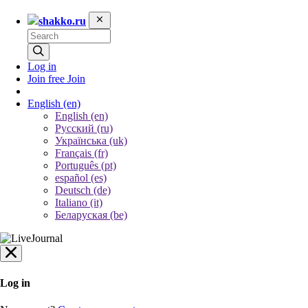
shakko.ru
Log in
Join free
Join
English
(en)
English (en)
Русский (ru)
Українська (uk)
Français (fr)
Português (pt)
español (es)
Deutsch (de)
Italiano (it)
Беларуская (be)
Log in