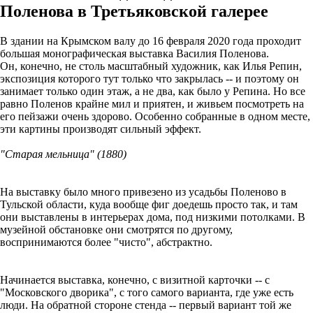
Поленова в Третьяковской галерее
В здании на Крымском валу до 16 февраля 2020 года проходит
большая монографическая выставка Василия Поленова.
Он, конечно, не столь масштабный художник, как Илья Репин,
экспозиция которого тут только что закрылась -- и поэтому он
занимает только один этаж, а не два, как было у Репина. Но все
равно Поленов крайне мил и приятен, и живьем посмотреть на
его пейзажи очень здорово. Особенно собранные в одном месте,
эти картины производят сильный эффект.
"Старая мельница" (1880)
На выставку было много привезено из усадьбы Поленово в
Тульской области, куда вообще фиг доедешь просто так, и там
они выставлены в интерьерах дома, под низкими потолками. В
музейной обстановке они смотрятся по другому,
воспринимаются более "чисто", абстрактно.
Начинается выставка, конечно, с визитной карточки -- с
"Московского дворика", с того самого варианта, где уже есть
люди. На обратной стороне стенда -- первый вариант той же