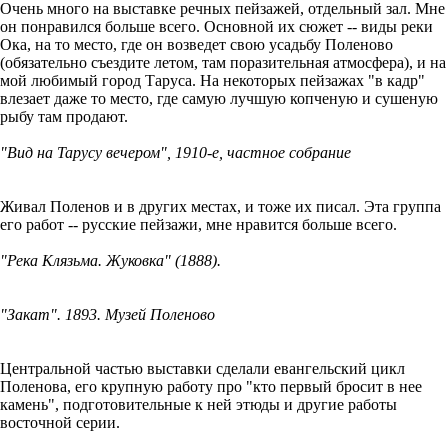
Очень много на выставке речных пейзажей, отдельный зал. Мне
он понравился больше всего. Основной их сюжет -- виды реки
Ока, на то место, где он возведет свою усадьбу Поленово
(обязательно съездите летом, там поразительная атмосфера), и на
мой любимый город Таруса. На некоторых пейзажах "в кадр"
влезает даже то место, где самую лучшую копченую и сушеную
рыбу там продают.
"Вид на Тарусу вечером", 1910-е, частное собрание
Живал Поленов и в других местах, и тоже их писал. Эта группа
его работ -- русские пейзажи, мне нравится больше всего.
"Река Клязьма. Жуковка" (1888).
"Закат". 1893. Музей Поленово
Центральной частью выставки сделали евангельский цикл
Поленова, его крупную работу про "кто первый бросит в нее
камень", подготовительные к ней этюды и другие работы
восточной серии.