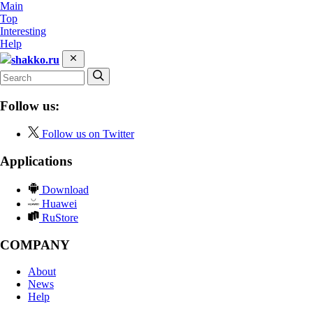
Main
Top
Interesting
Help
shakko.ru
Follow us:
Follow us on Twitter
Applications
Download
Huawei
RuStore
COMPANY
About
News
Help