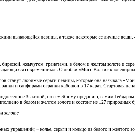
кции выдающейся певицы, а также некоторые ее личные вещи, – 
, бирюзой, жемчугом, гранатами, в белом и желтом золоте и се
т выдающихся современников. О любви «Мисс Волги» к ювелирн
ргов станут любимые серьги певицы, которые она называла «Мо
ранки и сапфирами огранки кабошон в 17 карат. Стартовая цена
еподнесенное Зыкиной, по семейному преданию, самим Гейдаром 
олнено в белом и желтом золоте и состоит из 127 природных б
ом золоте
ых украшений) – колье, серьги и кольцо из белого и желтого золо