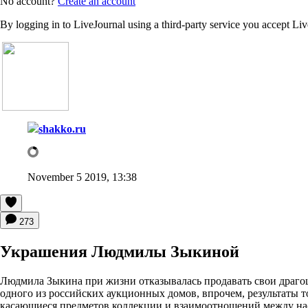
No account?
Create an account
By logging in to LiveJournal using a third-party service you accept Li
shakko.ru
November 5 2019, 13:38
273
Украшения Людмилы Зыкиной
Людмила Зыкина при жизни отказывалась продавать свои драгоц
одного из российских аукционных домов, впрочем, результаты 
касающиеся предметов коллекции и взаимоотношений между насл