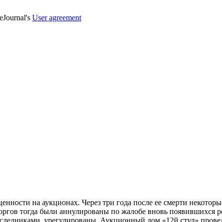
veJournal's
User agreement
енности на аукционах. Через три года после ее смерти некотор
торгов тогда были аннулированы по жалобе вновь появившихся р
едниками, урегулированы. Аукционный дом «12й стул» проведет 