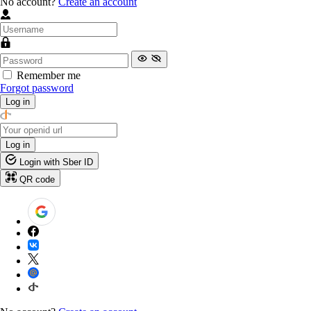
No account?
Create an account
Remember me
Forgot password
Log in
Log in
Login with Sber ID
QR code