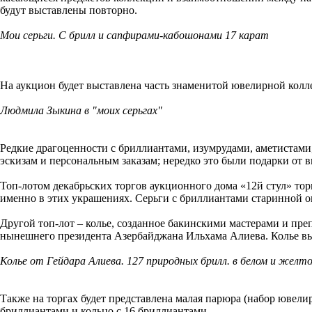
будут выставлены повторно.
Мои серьги. С брилл и сапфирами-кабошонами 17 карат
На аукцион будет выставлена часть знаменитой ювелирной колле
Людмила Зыкина в "моих серьгах"
Редкие драгоценности с бриллиантами, изумрудами, аметистами
эскизам и персональным заказам; нередко это были подарки о
Топ-лотом декабрьских торгов аукционного дома «12й стул» то
именно в этих украшениях. Серьги с бриллиантами старинной ог
Другой топ-лот – колье, созданное бакинскими мастерами и пр
нынешнего президента Азербайджана Ильхама Алиева. Колье вып
Колье от Гейдара Алиева. 127 природных брилл. в белом и желт
Также на торгах будет представлена малая парюра (набор ювелирн
бриллиантами и кольцо с 16 бриллиантами.