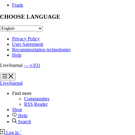
Frank
CHOOSE LANGUAGE
Privacy Policy
User Agreement
Recommendation technologies
Help
LiveJournal
— v.931
?
?
LiveJournal
Find more
Communities
RSS Reader
Shop
Help
Search
Log in
`