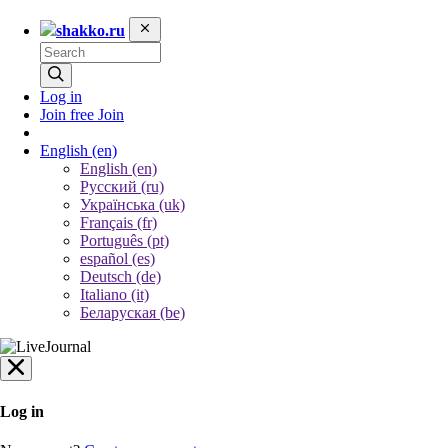
shakko.ru
Log in
Join free
Join
English
(en)
English (en)
Русский (ru)
Українська (uk)
Français (fr)
Português (pt)
español (es)
Deutsch (de)
Italiano (it)
Беларуская (be)
Log in