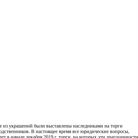
ые из украшений были выставлены наследниками на торги
одственников. В настоящее время все юридические вопросы,
в начале декабря 2019 г. торги, на которых эти драгоценности