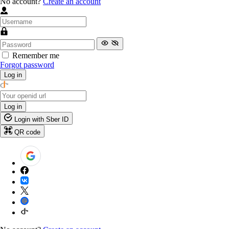
No account?
Create an account
Remember me
Forgot password
Log in
Log in
Login with Sber ID
QR code