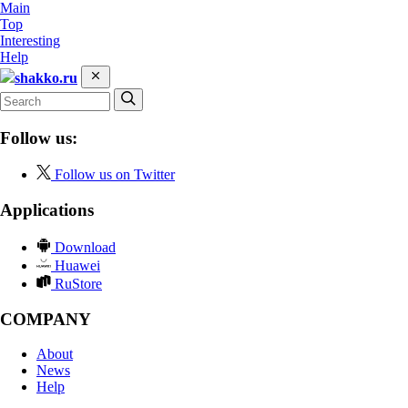
Main
Top
Interesting
Help
shakko.ru
Follow us:
Follow us on Twitter
Applications
Download
Huawei
RuStore
COMPANY
About
News
Help