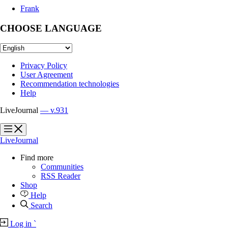
Frank
CHOOSE LANGUAGE
Privacy Policy
User Agreement
Recommendation technologies
Help
LiveJournal
— v.931
?
?
LiveJournal
Find more
Communities
RSS Reader
Shop
Help
Search
Log in
`