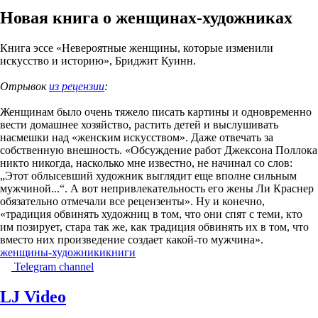
Новая книга о женщинах-художниках
Книга эссе «Невероятные женщины, которые изменили
искусство и историю», Бриджит Куинн.
Отрывок
из рецензии
:
Женщинам было очень тяжело писать картины и одновременно
вести домашнее хозяйство, растить детей и выслушивать
насмешки над «женским искусством». Даже отвечать за
собственную внешность. «Обсуждение работ Джексона Поллока
никто никогда, насколько мне известно, не начинал со слов:
„Этот облысевший художник выглядит еще вполне сильным
мужчиной...“. А вот непривлекательность его жены Ли Краснер
обязательно отмечали все рецензенты». Ну и конечно,
«традиция обвинять художниц в том, что они спят с теми, кто
им позирует, стара так же, как традиция обвинять их в том, что
вместо них произведение создает какой-то мужчина».
женщины-художники
книги
Telegram channel
LJ Video