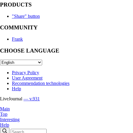
PRODUCTS
"Share" button
COMMUNITY
Frank
CHOOSE LANGUAGE
Privacy Policy
User Agreement
Recommendation technologies
Help
LiveJournal
— v.931
Main
Top
Interesting
Help