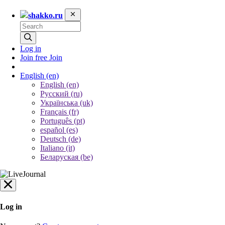
shakko.ru
Log in
Join free
Join
English
(en)
English (en)
Русский (ru)
Українська (uk)
Français (fr)
Português (pt)
español (es)
Deutsch (de)
Italiano (it)
Беларуская (be)
Log in