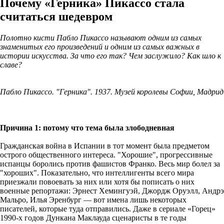
Почему «Герника» Пикассо стала
считаться шедевром
Полотно кисти Пабло Пикассо называют одним из самых
знаменитых его произведений и одним из самых важных в
истории искусства. За что его так? Чем заслужило? Как шло к
славе?
Пабло Пикассо. "Герника". 1937. Музей королевы Софии, Мадрид
Причина 1: потому что тема была злободневная
Гражданская война в Испании в тот момент была предметом
острого общественного интереса. "Хорошие", прогрессивные
испанцы боролись против фашистов Франко. Весь мир болел за
"хороших". Показательно, что интеллигенты всего мира
приезжали повоевать за них или хотя бы пописать о них
военные репортажи: Эрнест Хемингуэй, Джордж Оруэлл, Андрэ
Мальро, Илья Эренбург — вот имена лишь некоторых
писателей, которые туда отправились. Даже в сериале «Горец»
1990-х годов Дункана Маклауда сценаристы в те годы