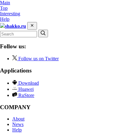
Main
Top
Interesting
Help
shakko.ru
Follow us:
Follow us on Twitter
Applications
Download
Huawei
RuStore
COMPANY
About
News
Help