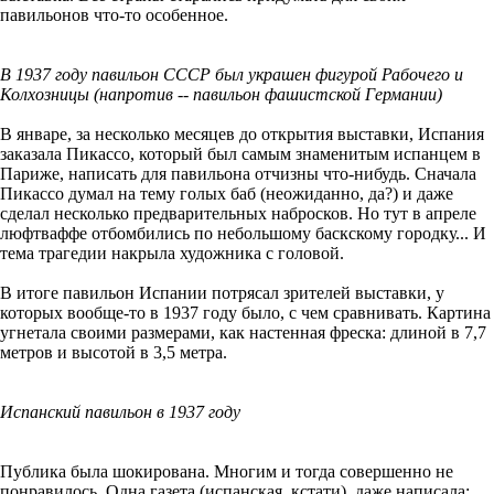
павильонов что-то особенное.
В 1937 году павильон СССР был украшен фигурой Рабочего и
Колхозницы (напротив -- павильон фашистской Германии)
В январе, за несколько месяцев до открытия выставки, Испания
заказала Пикассо, который был самым знаменитым испанцем в
Париже, написать для павильона отчизны что-нибудь. Сначала
Пикассо думал на тему голых баб (неожиданно, да?) и даже
сделал несколько предварительных набросков. Но тут в апреле
люфтваффе отбомбились по небольшому баскскому городку... И
тема трагедии накрыла художника с головой.
В итоге павильон Испании потрясал зрителей выставки, у
которых вообще-то в 1937 году было, с чем сравнивать. Картина
угнетала своими размерами, как настенная фреска: длиной в 7,7
метров и высотой в 3,5 метра.
Испанский павильон в 1937 году
Публика была шокирована. Многим и тогда совершенно не
понравилось. Одна газета (испанская, кстати), даже написала: