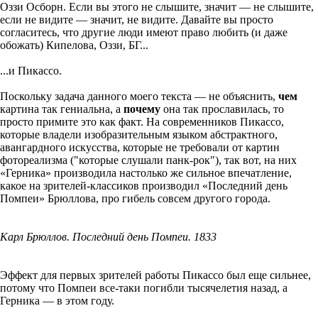
Оззи Осборн. Если вы этого не слышите, значит — не слышите,
если не видите — значит, не видите. Давайте вы просто
согласитесь, что другие люди имеют право любить (и даже
обожать) Кипелова, Оззи, БГ...
...и Пикассо.
Поскольку задача данного моего текста — не объяснить,
чем
картина так гениальна, а
почему
она так прославилась, то
просто примите это как факт. На современников Пикассо,
которые владели изобразительным языком абстрактного,
авангардного искусства, которые не требовали от картин
фотореализма ("которые слушали панк-рок"), так вот, на них
«Герника» производила настолько же сильное впечатление,
какое на зрителей-классиков производил «Последний день
Помпеи» Брюллова, про гибель совсем другого города.
Карл Брюллов. Последний день Помпеи. 1833
Эффект для первых зрителей работы Пикассо был еще сильнее,
потому что Помпеи все-таки погибли тысячелетия назад, а
Герника — в этом году.