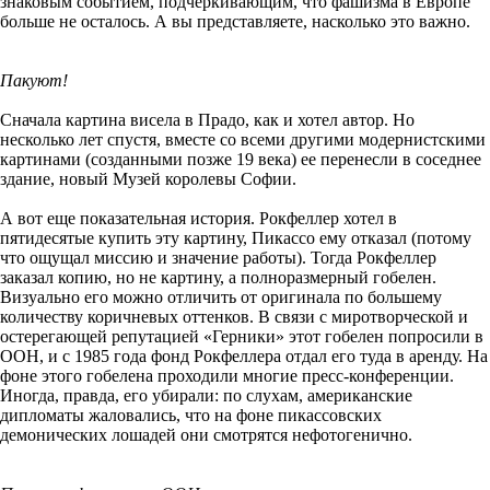
знаковым событием, подчеркивающим, что фашизма в Европе
больше не осталось. А вы представляете, насколько это важно.
Пакуют!
Сначала картина висела в Прадо, как и хотел автор. Но
несколько лет спустя, вместе со всеми другими модернистскими
картинами (созданными позже 19 века) ее перенесли в соседнее
здание, новый Музей королевы Софии.
А вот еще показательная история. Рокфеллер хотел в
пятидесятые купить эту картину, Пикассо ему отказал (потому
что ощущал миссию и значение работы). Тогда Рокфеллер
заказал копию, но не картину, а полноразмерный гобелен.
Визуально его можно отличить от оригинала по большему
количеству коричневых оттенков. В связи с миротворческой и
остерегающей репутацией «Герники» этот гобелен попросили в
ООН, и с 1985 года фонд Рокфеллера отдал его туда в аренду. На
фоне этого гобелена проходили многие пресс-конференции.
Иногда, правда, его убирали: по слухам, американские
дипломаты жаловались, что на фоне пикассовских
демонических лошадей они смотрятся нефотогенично.