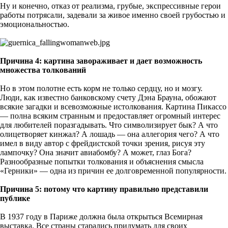
Ну и конечно, отказ от реализма, грубые, экспрессивные герои
работы потрясали, задевали за живое именно своей грубостью и
эмоциональностью.
Причина 4: картина завораживает и дает возможность
множества толкований
Но в этом полотне есть корм не только сердцу, но и мозгу.
Люди, как известно банковскому счету Дэна Брауна, обожают
всякие загадки и всевозможные истолкования. Картина Пикассо
— полна всяким странным и предоставляет огромный интерес
для любителей поразгадывать. Что символизирует бык? А что
олицетворяет кинжал? А лошадь — она аллегория чего? А что
имел в виду автор с фрейдистской точки зрения, рисуя эту
лампочку? Она значит авиабомбу? А может, глаз Бога?
Разнообразные попытки толкования и объяснения смысла
«Герники» — одна из причин ее долговременной популярности.
Причина 5: потому что картину правильно представили
публике
В 1937 году в Париже должна была открыться Всемирная
выставка. Все страны старались придумать для своих