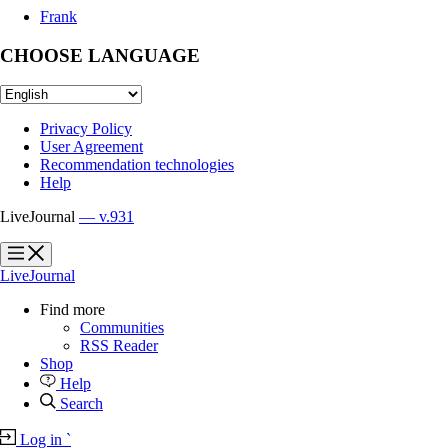
Frank
CHOOSE LANGUAGE
Privacy Policy
User Agreement
Recommendation technologies
Help
LiveJournal
— v.931
?
?
LiveJournal
Find more
Communities
RSS Reader
Shop
Help
Search
Log in
`