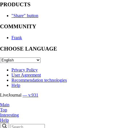
PRODUCTS
"Share" button
COMMUNITY
Frank
CHOOSE LANGUAGE
Privacy Policy
User Agreement
Recommendation technologies
Help
LiveJournal
— v.931
Main
Top
Interesting
Help