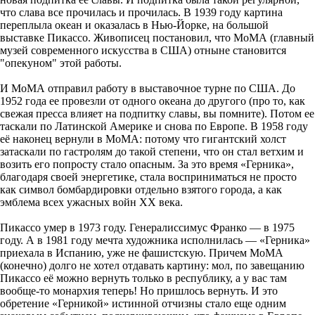
что слава все прочилась и прочилась. В 1939 году картина
переплыла океан и оказалась в Нью-Йорке, на большой
выставке Пикассо. Живописец постановил, что МоМА (главный
музей современного искусства в США) отныне становится
"опекуном" этой работы.
И МоМА отправил работу в выставочное турне по США. До
1952 года ее провезли от одного океана до другого (про то, как
свежая пресса влияет на подпитку славы, вы помните). Потом ее
таскали по Латинской Америке и снова по Европе. В 1958 году
её наконец вернули в МоМА: потому что гигантский холст
затаскали по гастролям до такой степени, что он стал ветхим и
возить его попросту стало опасным. За это время «Герника»,
благодаря своей энергетике, стала восприниматься не просто
как символ бомбардировки отдельно взятого города, а как
эмблема всех ужасных войн ХХ века.
Пикассо умер в 1973 году. Генералиссимус Франко — в 1975
году. А в 1981 году мечта художника исполнилась — «Герника»
приехала в Испанию, уже не фашистскую. Причем МоМА
(конечно) долго не хотел отдавать картину: мол, по завещанию
Пикассо её можно вернуть только в республику, а у вас там
вообще-то монархия теперь! Но пришлось вернуть. И это
обретение «Герникой» истинной отчизны стало еще одним