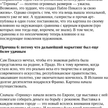
«"Герника" — полотно огромных размеров — ужасна.
Возможно, это худшее, что создал Пабло Пикассо за свою
жизнь». Однако спорить с тем, что эта вещь вышла эпохальной,
никто уже не мог. А художники, галеристы и прочая арт-
публика в один голос постановили, что эта картина по своему
влиянию на окружающих сравнима с ядерным взрывом (про
которых они тогда еще, впрочем, не знали). В том числе,
сравнима и по неизлечимому теперь влиянию и на
последующие поколения художников.
Причина 6: потому что дальнейший маркетинг был еще
более удачным
Сам Пикассо мечтал, чтобы его знаковая работа была
представлена на родине, в Прадо. Но к тому времени, когда
стало ясно, что это реально веха его творчества и шедевр
современного искусства, республиканское правительство,
заказавшее полотно, уже окончательно кончилось. В Испании на
долгие десятилетия воцарился Франко. Картина начала
путешествовать.
Сначала «Гернику» начали возить по Европе, где выставки с ней
помогали собирать деньги на борьбу с режимом. Выставка в
каждом новом городе — это новый всплеск внимания прессы,
новая подпитка её славы. И подпитка была такой регулярной,