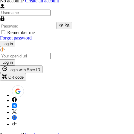
No account?
Create an account
Remember me
Forgot password
Log in
Log in
Login with Sber ID
QR code