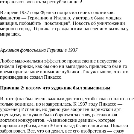
отправляют воевать за республиканцев!
В апреле 1937 года Франко попросил своих союзников-
фашистов — Германию и Италию, у которых была мощная
авиация, побомбить "повстанцев". Новость об уничтожении
мирного города Герника с гражданским населением вызвала у
мира шок.
Архивная фотосъемка Герники в 1937
Любое мало-мальски эффектное произведение искусства о
гибели Герники, как бы оно ни выглядело, привлекло бы в то
время пристальное внимание публики. Так уж вышло, что это
произведение создал Пикассо.
Причина 2: потому что художник был знаменитым
И этот факт был очень важным для того, чтобы слава полотна не
только возникла, но и закрепилась. К 1937 году Пикассо —
уроженец Испании, но давно уже абориген парижской арт-
сцены,ему не нужно было бороться за славу, расталкивая
локтями конкурентов. «Авиньонские девицы», которые
породили кубизм, ажно 30 лет назад были написаны. Пикассо
забронзовел. Все, что он делал, все его изобретения — сразу