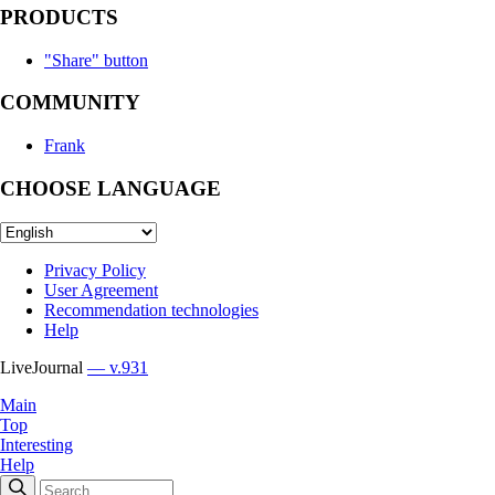
PRODUCTS
"Share" button
COMMUNITY
Frank
CHOOSE LANGUAGE
Privacy Policy
User Agreement
Recommendation technologies
Help
LiveJournal
— v.931
Main
Top
Interesting
Help