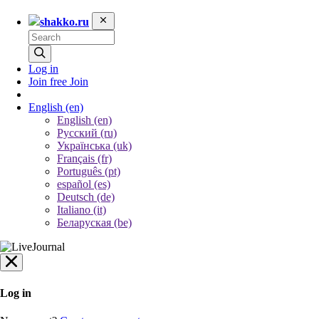
shakko.ru
Log in
Join free
Join
English
(en)
English (en)
Русский (ru)
Українська (uk)
Français (fr)
Português (pt)
español (es)
Deutsch (de)
Italiano (it)
Беларуская (be)
Log in