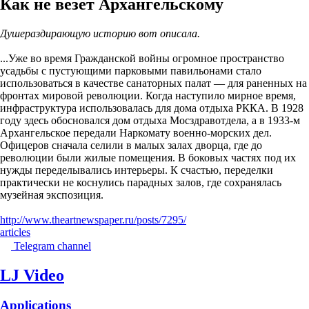
Как не везет Архангельскому
Душераздирающую историю вот описала.
...Уже во время Гражданской войны огромное пространство
усадьбы с пустующими парковыми павильонами стало
использоваться в качестве санаторных палат — для раненных на
фронтах мировой революции. Когда наступило мирное время,
инфраструктура использовалась для дома отдыха РККА. В 1928
году здесь обосновался дом отдыха Мосздравотдела, а в 1933-м
Архангельское передали Наркомату военно-морских дел.
Офицеров сначала селили в малых залах дворца, где до
революции были жилые помещения. В боковых частях под их
нужды переделывались интерьеры. К счастью, переделки
практически не коснулись парадных залов, где сохранялась
музейная экспозиция.
http://www.theartnewspaper.ru/posts/7295/
articles
Telegram channel
LJ Video
Applications