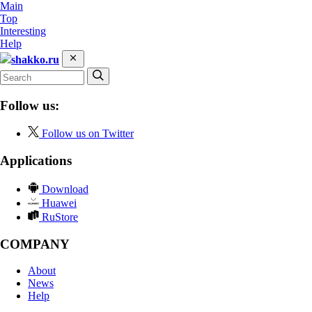
Main
Top
Interesting
Help
shakko.ru
Follow us:
Follow us on Twitter
Applications
Download
Huawei
RuStore
COMPANY
About
News
Help