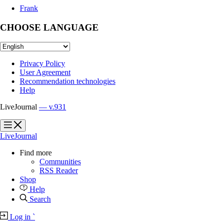
Frank
CHOOSE LANGUAGE
Privacy Policy
User Agreement
Recommendation technologies
Help
LiveJournal
— v.931
?
?
LiveJournal
Find more
Communities
RSS Reader
Shop
Help
Search
Log in
`