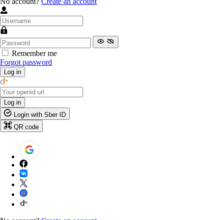
No account?
Create an account
Remember me
Forgot password
Log in
Log in
Login with Sber ID
QR code