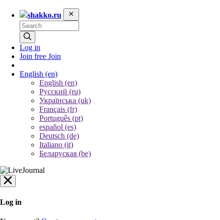
shakko.ru
Log in
Join free
Join
English
(en)
English (en)
Русский (ru)
Українська (uk)
Français (fr)
Português (pt)
español (es)
Deutsch (de)
Italiano (it)
Беларуская (be)
Log in