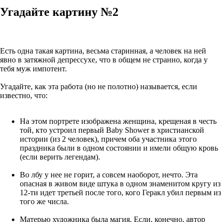
Угадайте картину №2
Есть одна такая картина, весьма старинная, а человек на ней
явно в затяжной депрессухе, что в общем не странно, когда у
тебя муж импотент.
Угадайте, как эта работа (но не полотно) называется, если
известно, что:
На этом портрете изображена женщина, крещеная в честь
той, кто устроил первый Baby Shower в христианской
истории (из 2 человек), причем оба участника этого
праздника были в одном состоянии и имели общую кровь
(если верить легендам).
Во лбу у нее не горит, а совсем наоборот, нечто. Эта
опасная в живом виде штука в одном знаменитом кругу из
12-ти идет третьей после того, кого Геракл убил первым из
того же числа.
Матерью художника была магия. Если, конечно, автор