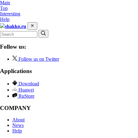
Main
Top
Interesting
Help
shakko.ru
Follow us:
Follow us on Twitter
Applications
Download
Huawei
RuStore
COMPANY
About
News
Help