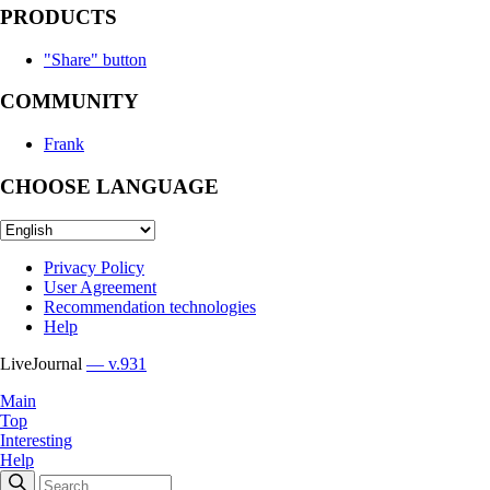
PRODUCTS
"Share" button
COMMUNITY
Frank
CHOOSE LANGUAGE
Privacy Policy
User Agreement
Recommendation technologies
Help
LiveJournal
— v.931
Main
Top
Interesting
Help