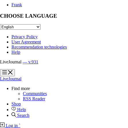
Frank
CHOOSE LANGUAGE
Privacy Policy
User Agreement
Recommendation technologies
Help
LiveJournal
— v.931
?
?
LiveJournal
Find more
Communities
RSS Reader
Shop
Help
Search
Log in
`