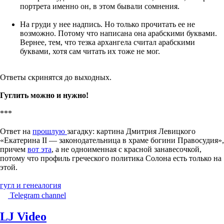
портрета именно он, в этом бывали сомнения.
На груди у нее надпись. Но только прочитать ее не
возможно. Потому что написана она арабскими буквами.
Вернее, тем, что тезка архангела считал арабскими
буквами, хотя сам читать их тоже не мог.
Ответы скринятся до выходных.
Гуглить можно и нужно!
***
Ответ на
прошлую
загадку: картина Дмитрия Левицкого
«Екатерина II — законодательница в храме богини Правосудия»,
причем
вот эта
, а не одноименная с красной занавесочкой,
потому что профиль греческого политика Солона есть только на
этой.
гугл и генеалогия
Telegram channel
LJ Video