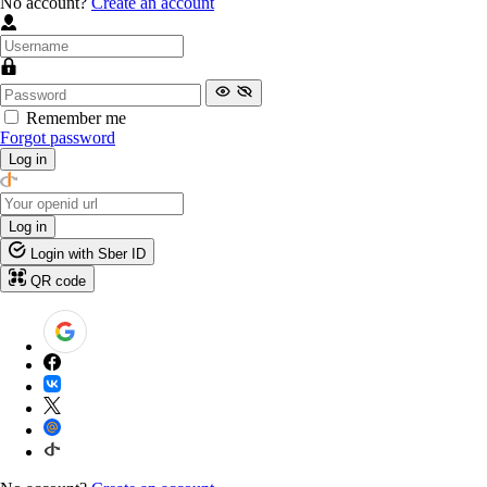
No account?
Create an account
Remember me
Forgot password
Log in
Log in
Login with Sber ID
QR code