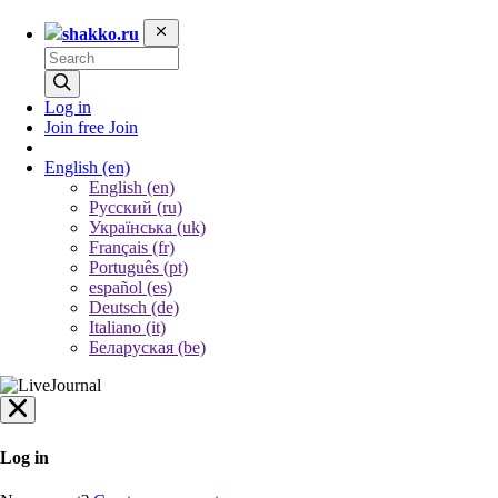
shakko.ru
Log in
Join free
Join
English
(en)
English (en)
Русский (ru)
Українська (uk)
Français (fr)
Português (pt)
español (es)
Deutsch (de)
Italiano (it)
Беларуская (be)
Log in