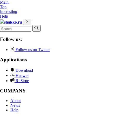
Main
Top
Interesting
Help
shakko.ru
Follow us:
Follow us on Twitter
Applications
Download
Huawei
RuStore
COMPANY
About
News
Help