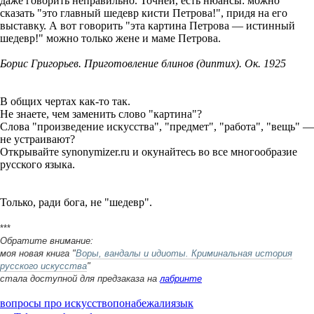
даже говорить неправильно. Точней, есть нюансы: можно
сказать "это главный шедевр кисти Петрова!", придя на его
выставку. А вот говорить "эта картина Петрова — истинный
шедевр!" можно только жене и маме Петрова.
Борис Григорьев. Приготовление блинов (диптих). Ок. 1925
В общих чертах как-то так.
Не знаете, чем заменить слово "картина"?
Слова "произведение искусства", "предмет", "работа", "вещь" —
не устраивают?
Открывайте synonymizer.ru и окунайтесь во все многообразие
русского языка.
Только, ради бога, не "шедевр".
***
Обратите внимание:
моя новая книга "
Воры, вандалы и идиоты. Криминальная история
русского искусства
"
стала доступной для предзаказа на
лабринте
вопросы про искусство
понабежали
язык