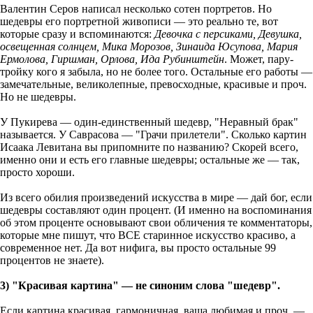
Валентин Серов написал несколько сотен портретов. Но
шедевры его портретной живописи — это реально те, вот
которые сразу и вспоминаются:
Девочка с персиками, Девушка,
освещенная солнцем, Мика Морозов, Зинаида Юсупова, Мария
Ермолова, Гиршман, Орлова, Ида Рубинштейн
. Может, пару-
тройку кого я забыла, но не более того. Остальные его работы —
замечательные, великолепные, превосходные, красивые и проч.
Но не шедевры.
У Пукирева — один-единственный шедевр, "Неравный брак"
называется. У Саврасова — "Грачи прилетели". Сколько картин
Исаака Левитана вы припомните по названию? Скорей всего,
именно они и есть его главные шедевры; остальные же — так,
просто хороши.
Из всего обилия произведений искусства в мире — дай бог, если
шедевры составляют один процент. (И именно на воспоминания
об этом проценте основывают свои обличения те комментаторы,
которые мне пишут, что ВСЕ старинное искусство красиво, а
современное нет. Да вот нифига, вы просто остальные 99
процентов не знаете).
3) "Красивая картина" — не синоним слова "шедевр".
Если картина красивая, гармоничная, ваша любимая и проч. —