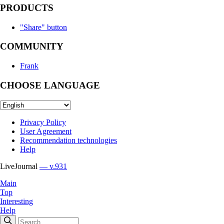
PRODUCTS
"Share" button
COMMUNITY
Frank
CHOOSE LANGUAGE
Privacy Policy
User Agreement
Recommendation technologies
Help
LiveJournal
— v.931
Main
Top
Interesting
Help