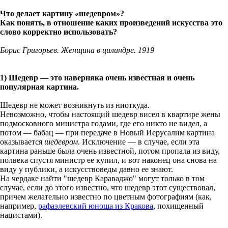
Что делает картину «шедевром»?
Как понять, в отношение каких произведений искусства это
слово корректно использовать?
Борис Григорьев. Женщина в цилиндре. 1919
1) Шедевр — это наверняка очень известная и очень
популярная картина.
Шедевр не может возникнуть из ниоткуда.
Невозможно, чтобы настоящий шедевр висел в квартире жены
подмосковного министра годами, где его никто не видел, а
потом — бабац — при передаче в Новый Иерусалим картина
оказывается
шедевром
. Исключение — в случае, если эта
картина раньше была очень известной, потом пропала из виду,
полвека спустя министр ее купил, и вот наконец она снова на
виду у публики, а искусствоведы давно ее знают.
На чердаке найти "шедевр Караваджо" могут только в том
случае, если до этого известно, что шедевр этот существовал,
причем желательно известно по цветным фотографиям (как,
например,
рафаэлевский юноша из Кракова
, похищенный
нацистами).