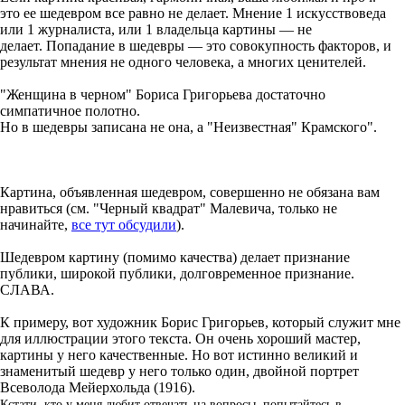
это ее шедевром все равно не делает. Мнение 1 искусствоведа
или 1 журналиста, или 1 владельца картины — не
делает. Попадание в шедевры — это совокупность факторов, и
результат мнения не одного человека, а многих ценителей.
"Женщина в черном" Бориса Григорьева достаточно
симпатичное полотно.
Но в шедевры записана не она, а "Неизвестная" Крамского".
Картина, объявленная шедевром, совершенно не обязана вам
нравиться (см. "Черный квадрат" Малевича, только не
начинайте,
все тут обсудили
).
Шедевром картину (помимо качества) делает признание
публики, широкой публики, долговременное признание.
СЛАВА.
К примеру, вот художник Борис Григорьев, который служит мне
для иллюстрации этого текста. Он очень хороший мастер,
картины у него качественные. Но вот истинно великий и
знаменитый шедевр у него только один, двойной портрет
Всеволода Мейерхольда (1916).
Кстати, кто у меня любит отвечать на вопросы, попытайтесь в