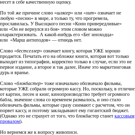
несет в себе качественную оценку.
По той же причине слово «
шлягер
» или «
хит
» означает не
любую «песню» в мире, а только ту, что прогремела,
прославилась. У Высоцкого песни «Кони привередливые»
или «Он не вернулся из боя» этим словом можно
охарактеризовать. А какой-нибудь его «Бег иноходца»
или «Марш антиподов» — отнюдь нет.
Слово «
бестселлер
» означает книгу, которая УЖЕ хорошо
продается. Печатать его на обложке книги, которая вот только
выходит из типографии, корректно только в случае, если это не
первое издание, а второе и так далее, Иначе это маркетинговая
дурь и вранье.
Слово «
блокбастер
» тоже изначально обозначало фильмы,
которые УЖЕ собрали огромную кассу. Но, поскольку, в отличие
от картин, песен и книг, кинопроизводство требует огромного
бабла, значение слова со временем размылось, и оно стало
обозначать фильмы, которые сразу снимают с расчетом, что он
порвет кассу, и поэтому закладывают ему гигантский бюджет.
(Однако это не страхует от того, что блокбастер станет
кассовым
провалом
).
Но вернемся же к вопросу живописи.