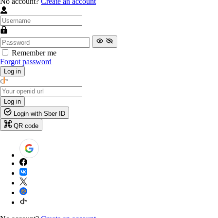
No account?
Create an account
Remember me
Forgot password
Log in
Log in
Login with Sber ID
QR code