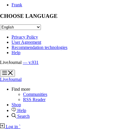
Frank
CHOOSE LANGUAGE
Privacy Policy
User Agreement
Recommendation technologies
Help
LiveJournal
— v.931
?
?
LiveJournal
Find more
Communities
RSS Reader
Shop
Help
Search
Log in
`