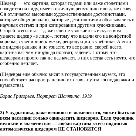
Шедевр — это картина, которая годами или даже столетиями
находится на виду, имеет отличную репутацию или даже славу.
Он отличается высокими художественными достоинствами,
которые общепризнаны, которые десятилетиями обсасывались в
научных статьях и при копировании другими художниками.
Скорей всего. вы — даже если не увлекаетесь искусством —
узнаете шедевр «в лицо», потому что видели его на конфетной
коробке, сувенирной кружке, репродукции в учебнике. А если
не видели раньше и не узнаете, то все равно, скорей всего,
картина вас чем-нибудь да поразит, заденет. Потому что
шедеврами просто так не назначают, в них всегда есть нечто, что
особенно цепляет.
(Шедевры еще обычно висят в государственных музеях, это
способствует распространению их славы путем господдержки и
кумовства).
Борис Григорьев. Портрет Шаляпина. 1919
2) У художника, даже великого и знаменитого, может быть во
всем наследии только один-десять шедевров. Если художник
великий и знаменитый — любая картина за его подписью
автоматически шедевром НЕ СТАНОВИТСЯ.