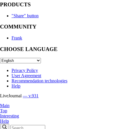
PRODUCTS
"Share" button
COMMUNITY
Frank
CHOOSE LANGUAGE
Privacy Policy
User Agreement
Recommendation technologies
Help
LiveJournal
— v.931
Main
Top
Interesting
Help