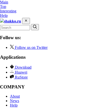
Main
Top
Interesting
Help
shakko.ru
Follow us:
Follow us on Twitter
Applications
Download
Huawei
RuStore
COMPANY
About
News
Help