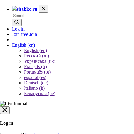
shakko.ru
Log in
Join free
Join
English
(en)
English (en)
Русский (ru)
Українська (uk)
Français (fr)
Português (pt)
español (es)
Deutsch (de)
Italiano (it)
Беларуская (be)
Log in