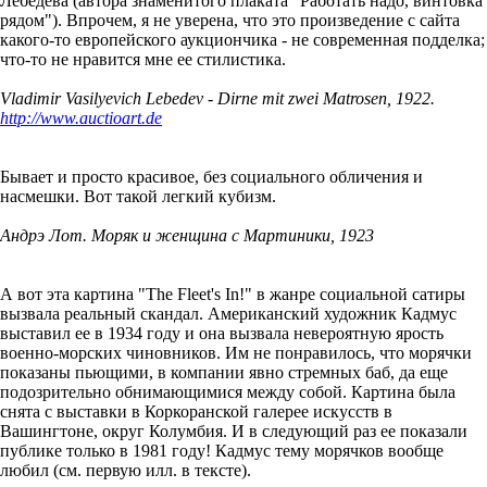
Лебедева (автора знаменитого плаката "Работать надо, винтовка
рядом"). Впрочем, я не уверена, что это произведение с сайта
какого-то европейского аукциончика - не современная подделка;
что-то не нравится мне ее стилистика.
Vladimir Vasilyevich Lebedev - Dirne mit zwei Matrosen, 1922.
http://www.auctioart.de
Бывает и просто красивое, без социального обличения и
насмешки. Вот такой легкий кубизм.
Андрэ Лот. Моряк и женщина с Мартиники, 1923
А вот эта картина "The Fleet's In!" в жанре социальной сатиры
вызвала реальный скандал. Американский художник Кадмус
выставил ее в 1934 году и она вызвала невероятную ярость
военно-морских чиновников. Им не понравилось, что морячки
показаны пьющими, в компании явно стремных баб, да еще
подозрительно обнимающимися между собой. Картина была
снята с выставки в Коркоранской галерее искусств в
Вашингтоне, округ Колумбия. И в следующий раз ее показали
публике только в 1981 году! Кадмус тему морячков вообще
любил (см. первую илл. в тексте).