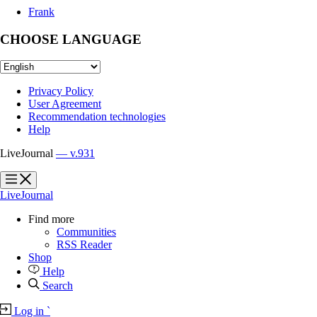
Frank
CHOOSE LANGUAGE
Privacy Policy
User Agreement
Recommendation technologies
Help
LiveJournal
— v.931
?
?
LiveJournal
Find more
Communities
RSS Reader
Shop
Help
Search
Log in
`