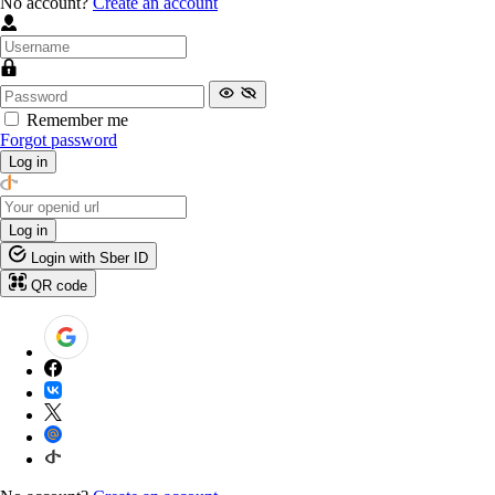
No account?
Create an account
Remember me
Forgot password
Log in
Log in
Login with Sber ID
QR code