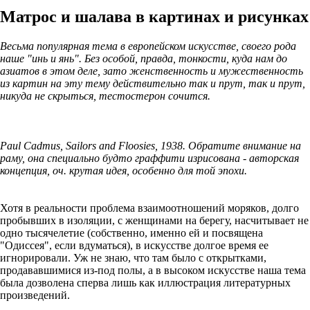
Матрос и шалава в картинах и рисунках
Весьма популярная тема в европейском искусстве, своего рода
наше "инь и янь". Без особой, правда, тонкости, куда нам до
азиатов в этом деле, зато женственность и мужественность
из картин на эту тему действительно так и прут, так и прут,
никуда не скрыться, тестостерон сочится.
Paul Cadmus, Sailors and Floosies, 1938. Обратите внимание на
раму, она специально будто граффити изрисована - авторская
концепция, оч. крутая идея, особенно для той эпохи.
Хотя в реальности проблема взаимоотношений моряков, долго
пробывших в изоляции, с женщинами на берегу, насчитывает не
одно тысячелетие (собственно, именно ей и посвящена
"Одиссея", если вдуматься), в искусстве долгое время ее
игнорировали. Уж не знаю, что там было с открытками,
продававшимися из-под полы, а в высоком искусстве наша тема
была дозволена сперва лишь как иллюстрация литературных
произведений.