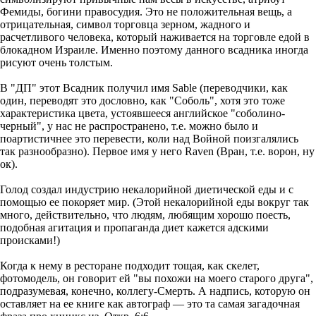
Фемиды, богини правосудия. Это не положительная вещь, а
отрицательная, символ торговца зерном, жадного и
расчетливого человека, который наживается на торговле едой в
блокадном Израиле. Именно поэтому данного всадника иногда
рисуют очень толстым.
В "ДП" этот Всадник получил имя Sable (переводчики, как
один, переводят это дословно, как "Соболь", хотя это тоже
характеристика цвета, устоявшееся английское "соболино-
черный", у нас не распространено, т.е. можно было и
поартистичнее это перевести, коли над Войной поизгалялись
так разнообразно). Первое имя у него Raven (Вран, т.е. ворон, ну
ок).
Голод создал индустрию некалорийной диетической еды и с
помощью ее покоряет мир. (Этой некалорийной еды вокруг так
много, действительно, что людям, любящим хорошо поесть,
подобная агитация и пропаганда диет кажется адскими
происками!)
Когда к нему в ресторане подходит тощая, как скелет,
фотомодель, он говорит ей "вы похожи на моего старого друга",
подразумевая, конечно, коллегу-Смерть. А надпись, которую он
оставляет на ее книге как автограф — это та самая загадочная