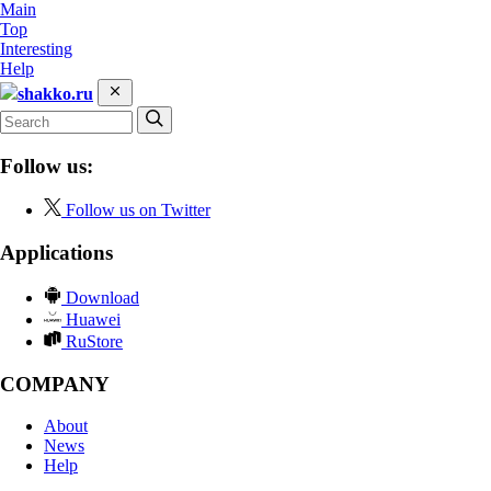
Main
Top
Interesting
Help
shakko.ru
Follow us:
Follow us on Twitter
Applications
Download
Huawei
RuStore
COMPANY
About
News
Help