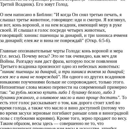
Третий Всадник). Его зовут Голод.
О нем написано в Библии: "И когда Он снял третью печать, я
слышал третье животное, говорящее: иди и смотри. Я взглянул,
и вот, конь вороной, и на нем всадник, имеющий меру в руке
своей. И слышал я голос посреди четырех животных,
говорящий: хиникс пшеницы за динарий, и три хиникса ячменя
за динарий; елея же и вина не повреждай" (Откр. 6:5-6).
Главные опознавательные черты Голода: конь вороной и мера
(т.е. весы). Почему весы? Это не так очевидно, как меч для
Войны. Разгадку нам даст фраза, которую после появления
Третьего всадника произносит одно из небесных животных:
"хиникс пшеницы за динарий, и три хиникса ячменя за динарий;
елея же и вина не повреждай".
Ни одного из других всадников
никакими поучениями больше не сопровождают, только этого.
Непонятные слова можно перевести на современный примерно
так:
"за рубль можно купить либо 1 буханку белого, либо 3
буханки ржаного, а оливковое масло и вино проще достать".
То
есть этот голос рассказывает о том, как дорого стоит хлеб во
время голода, а также что масло и вино доступней (потому что
во время засухи зерновые погибают раньше олив и виноградной
лозы с глубокими корнями). Кроме того, зерно продают по весу.
Таким образом, весы здесь — совершенно не то, что
символизируют привычные нам весы в искусстве, атрибут