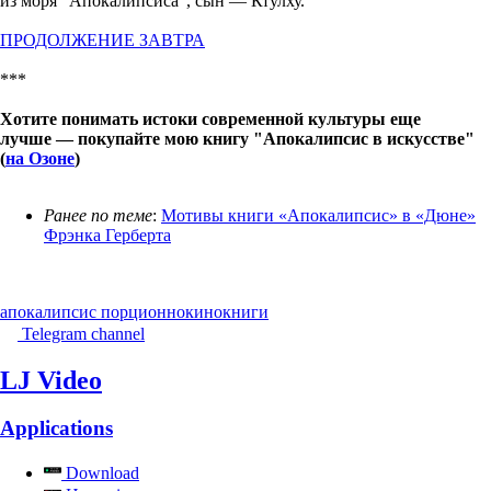
из моря "Апокалипсиса", сын — Ктулху.
ПРОДОЛЖЕНИЕ ЗАВТРА
***
Хотите понимать истоки современной культуры еще
лучше — покупайте мою книгу "Апокалипсис в искусстве"
(
на Озоне
)
Ранее по теме
:
Мотивы книги «Апокалипсис» в «Дюне»
Фрэнка Герберта
апокалипсис порционно
кино
книги
Telegram channel
LJ Video
Applications
Download