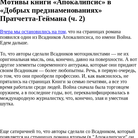
Мотивы книги «Апокалипсис» в
«Добрых предзнаменованиях»
Пратчетта-Геймана (ч. 2)
Вчера мы остановились на том,
что на страницах романа
появился один из Всадников Апокалипсиса, по имени Война.
Едем дальше.
То, что авторы сделали Всадников мотоциклистами — не их
оригинальная мысль, она, конечно, давно на поверхности. А вот
другие элементы современного антуража, которые они придают
своим Всадникам — более любопытны. Речь, в первую очередь,
о том, что они приобрели профессию. И, как выяснилось, не
прятались на страницах Книги за семью печатями, а все это
время работали среди людей. Война сначала была торговцем
оружием, а в последние годы, вот, переквалифицировалась в
международную журналистку, что, конечно, злая и уместная
шутка.
Еще сатиричней то, что авторы сделали со Всадником, который
появляется на страницах романа вторым (в "Апокалипсисе" он