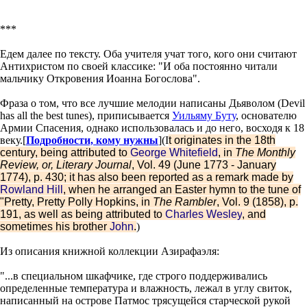
***
Едем далее по тексту. Оба учителя учат того, кого они считают
Антихристом по своей классике: "И оба постоянно читали
мальчику Откровения Иоанна Богослова".
Фраза о том, что все лучшие мелодии написаны Дьяволом (Devil
has all the best tunes), приписывается
Уильяму Буту
, основателю
Армии Спасения, однако использовалась и до него, восходя к 18
веку.
[
Подробности, кому нужны
]
(I
t originates in the 18th
century, being attributed to
George Whitefield
, in
The Monthly
Review, or, Literary Journal
, Vol. 49 (June 1773 - January
1774), p. 430; it has also been reported as a remark made by
Rowland Hill
, when he arranged an Easter hymn to the tune of
"Pretty, Pretty Polly Hopkins, in
The Rambler
, Vol. 9 (1858), p.
191, as well as being attributed to
Charles Wesley
, and
sometimes his brother
John
.
)
Из описания книжной коллекции Азирафаэля:
"...в специальном шкафчике, где строго поддерживались
определенные температура и влажность, лежал в углу свиток,
написанный на острове Патмос трясущейся старческой рукой