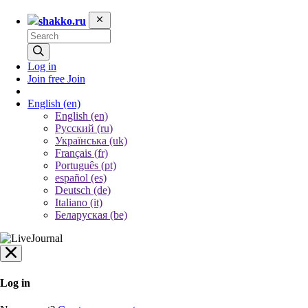
shakko.ru
Log in
Join free
Join
English
(en)
English (en)
Русский (ru)
Українська (uk)
Français (fr)
Português (pt)
español (es)
Deutsch (de)
Italiano (it)
Беларуская (be)
Log in