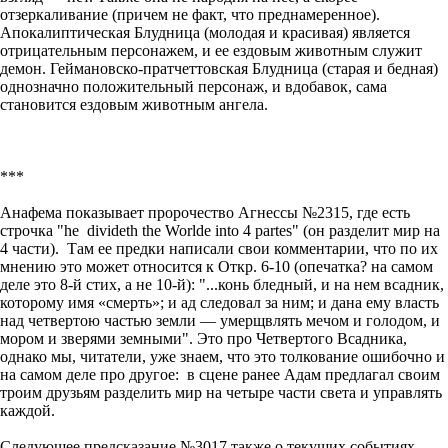
отзеркаливание (причем не факт, что преднамеренное).
Апокалиптическая Блудница (молодая и красивая) является
отрицательным персонажем, и ее ездовым животным служит
демон. Геймановско-пратчеттовская Блудница (старая и бедная)
однозначно положительный персонаж, и вдобавок, сама
становится ездовым животным ангела.
***
Анафема показывает пророчество Агнессы №2315, где есть
строчка "he divideth the Worlde into 4 partes" (он разделит мир на
4 части). Там ее предки написали свои комментарии, что по их
мнению это может относится к Откр. 6-10 (опечатка? на самом
деле это 8-й стих, а не 10-й): "...конь бледный, и на нем всадник,
которому имя «смерть»; и ад следовал за ним; и дана ему власть
над четвертою частью земли — умерщвлять мечом и голодом, и
мором и зверями земными". Это про Четвертого Всадника,
однако мы, читатели, уже знаем, что это толкование ошибочно и
на самом деле про другое: в сцене ранее Адам предлагал своим
троим друзьям разделить мир на четыре части света и управлять
каждой.
Следующее предсказание №3017 также о текущих событиях,