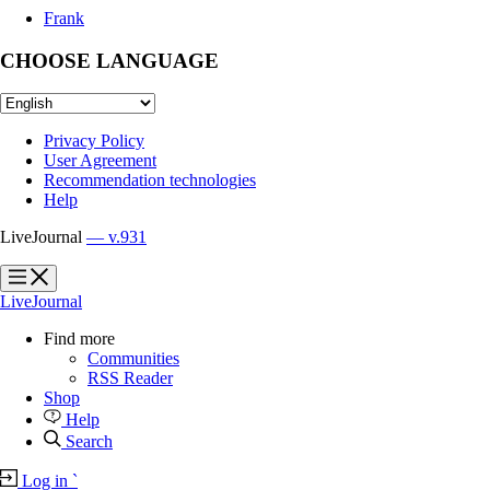
Frank
CHOOSE LANGUAGE
Privacy Policy
User Agreement
Recommendation technologies
Help
LiveJournal
— v.931
?
?
LiveJournal
Find more
Communities
RSS Reader
Shop
Help
Search
Log in
`