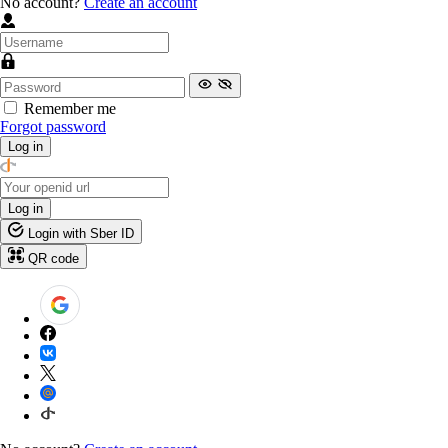
No account?
Create an account
Remember me
Forgot password
Log in
Log in
Login with Sber ID
QR code