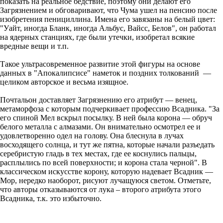
показать на реальное бедствие, поэтому они делают его
Загрязнением и обговаривают, что Чума ушел на пенсию после
изобретения пенициллина. Имена его завязаны на белый цвет:
"Уайт, иногда Бланк, иногда Альбус, Вайсс, Белов", он работал
на ядерных станциях, где были утечки, изобретал всякие
вредные вещи и т.п.
Такое ультрасовременное развитие этой фигуры на основе
данных в "Апокалипсисе" наметок и поздних толкований —
целиком авторское и весьма изящное.
Почтальон доставляет Загрязнению его атрибут — венец,
метаморфоза с которым подчеркивает профессию Всадника. "За
его спиной Мел вскрыл посылку. В ней была корона — обруч
белого металла с алмазами. Он внимательно осмотрел ее и
удовлетворенно одел на голову. Она блеснула в лучах
восходящего солнца, и тут же пятна, которые начали разъедать
серебристую гладь в тех местах, где ее коснулись пальцы,
расплылись по всей поверхности; и корона стала черной". В
классическом искусстве корону, которую надевает Всадник —
Мор, нередко наоборот, рисуют лучащуюся светом. Отметьте,
что авторы отказываются от лука – второго атрибута этого
Всадника, т.к. это избыточно.