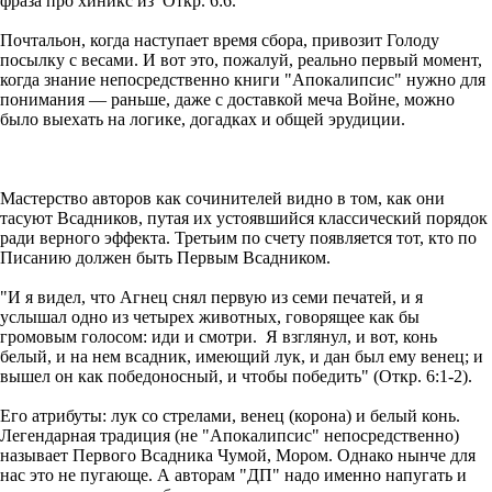
фраза про хиникс из Откр. 6:6.
Почтальон, когда наступает время сбора, привозит Голоду
посылку с весами. И вот это, пожалуй, реально первый момент,
когда знание непосредственно книги "Апокалипсис" нужно для
понимания — раньше, даже с доставкой меча Войне, можно
было выехать на логике, догадках и общей эрудиции.
Мастерство авторов как сочинителей видно в том, как они
тасуют Всадников, путая их устоявшийся классический порядок
ради верного эффекта. Третьим по счету появляется тот, кто по
Писанию должен быть Первым Всадником.
"И я видел, что Агнец снял первую из семи печатей, и я
услышал одно из четырех животных, говорящее как бы
громовым голосом: иди и смотри. Я взглянул, и вот, конь
белый, и на нем всадник, имеющий лук, и дан был ему венец; и
вышел он как победоносный, и чтобы победить" (Откр. 6:1-2).
Его атрибуты: лук со стрелами, венец (корона) и белый конь.
Легендарная традиция (не "Апокалипсис" непосредственно)
называет Первого Всадника Чумой, Мором. Однако нынче для
нас это не пугающе. А авторам "ДП" надо именно напугать и