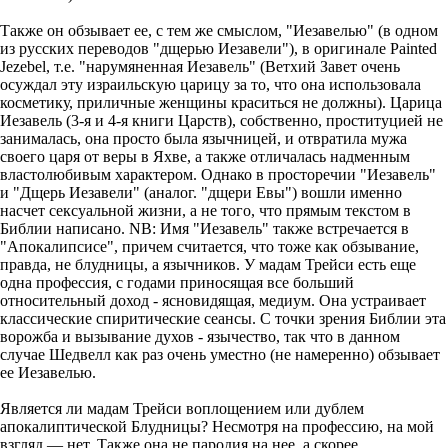
Также он обзывает ее, с тем же смыслом, "Иезавелью" (в одном
из русских переводов "дщерью Иезавели"), в оригинале Painted
Jezebel, т.е. "нарумяненная Иезавель" (Ветхий Завет очень
осуждал эту израильскую царицу за то, что она использовала
косметику, приличные женщины краситься не должны). Царица
Иезавель (3-я и 4-я книги Царств), собственно, проституцией не
занималась, она просто была язычницей, и отвратила мужа
своего царя от веры в Яхве, а также отличалась надменным
властолюбивым характером. Однако в просторечии "Иезавель"
и "Дщерь Иезавели" (аналог. "дщери Евы") вошли именно
насчет сексуальной жизни, а не того, что прямым текстом в
Библии написано. NB: Имя "Иезавель" также встречается в
"Апокалипсисе", причем считается, что тоже как обзывание,
правда, не блудницы, а язычников. У мадам Трейси есть еще
одна профессия, с годами приносящая все больший
относительный доход - ясновидящая, медиум. Она устраивает
классические спиритические сеансы. С точки зрения Библии эта
ворожба и вызывание духов - язычество, так что в данном
случае Шедвелл как раз очень уместно (не намеренно) обзывает
ее Иезавелью.
Является ли мадам Трейси воплощением или дублем
апокалиптической Блудницы? Несмотря на профессию, на мой
взгляд — нет. Также она не пародия на нее, а скорее