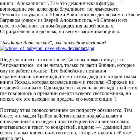
книги "Апокалипсис". Там это демоническая фигура,
воплощение зла, аллегория блудливого, т.е. языческого,
Римского государства. Шлюха Вавилонская едет верхом на Звере
Багряном (одном из Зверей Апокалипсиса, мб Сатане) и из
своего кубка поит вином блудодеяния царей земных.
Отрицательный персонаж, но весьма запоминающийся.
"Блудница Вавилонская", илл. davelebow.deviantart
Шедуэлл ничего этого не знает (авторы прямо пишут, что
"Апокалипсиса" он не читал, только те части Библии, которые
ему по работе нужны: "Его библейские познания
ограничивались восемнадцатым стихом двадцать второй главы
книги Исхода, которая касалась ведьм и гласила: «Ворожеи не
оставляй в живых». Однажды он глянул на девятнадцатый стих,
где говорилось о предании смерти всякого скотоложника, но
понял, что это выходит за пределы его компетенции").
Поэтому этим словосочетанием он попросту обзывается. Тем
более, что мадам Трейси действительно подрабатывает в
определенные дни недели проституцией (если внимательно
вчитываться в текст, то конкретней, видимо — доминой для
своих старых клиентов-мазохистов, которые ходят к ней уже
много лет).