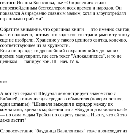
святого Иоанна Богослова, чье «Откровение» стало
непревзойденным бестселлером всех времен и народов. Он
показался Азирафаэлю славным малым, хотя и злоупотреблял
странными грибами".
Обратите внимание, что оригинал книги — это именно свиток,
как и положено, потому что кодексов со страницами в ту эпоху
еще не изобрели. Хранение у такого ценного свитка, конечно,
соответствующее из-за хрупкости.
Если по правде, то древнейший сохранившийся до наших
времен манускрипт, где есть текст "Апокалипсиса", и то не
целиком — папирус кон. III - нач. IV в.
***
А вот тут сержант Шедуэлл демонстрирует знакомство с
Библией, типичное для среднего обывателя (поверхностное,
одни штампы): "Шедвелл выходил в коридор между их
комнатами, крича оскорбления типа «Блудница вавилонская!»
— но сама мадам Трейси по секрету сказала Ньюту, что ей это
даже льстит".
Словосочетание "блудница Вавилонская" тоже происходит из