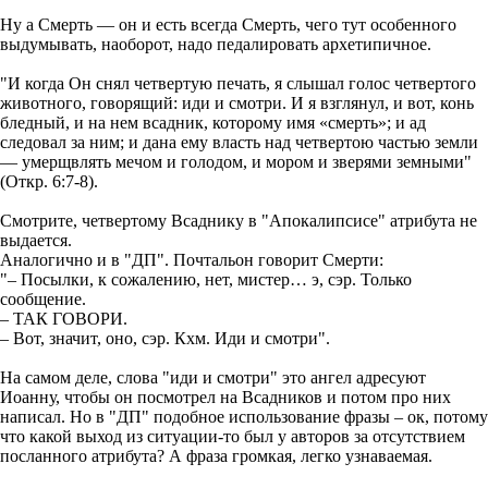
Ну а Смерть — он и есть всегда Смерть, чего тут особенного
выдумывать, наоборот, надо педалировать архетипичное.
"И когда Он снял четвертую печать, я слышал голос четвертого
животного, говорящий: иди и смотри. И я взглянул, и вот, конь
бледный, и на нем всадник, которому имя «смерть»; и ад
следовал за ним; и дана ему власть над четвертою частью земли
— умерщвлять мечом и голодом, и мором и зверями земными"
(Откр. 6:7-8).
Смотрите, четвертому Всаднику в "Апокалипсисе" атрибута не
выдается.
Аналогично и в "ДП". Почтальон говорит Смерти:
"– Посылки, к сожалению, нет, мистер… э, сэр. Только
сообщение.
– ТАК ГОВОРИ.
– Вот, значит, оно, сэр. Кхм. Иди и смотри".
На самом деле, слова "иди и смотри" это ангел адресуют
Иоанну, чтобы он посмотрел на Всадников и потом про них
написал. Но в "ДП" подобное использование фразы – ок, потому
что какой выход из ситуации-то был у авторов за отсутствием
посланного атрибута? А фраза громкая, легко узнаваемая.