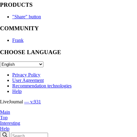
PRODUCTS
"Share" button
COMMUNITY
Frank
CHOOSE LANGUAGE
Privacy Policy
User Agreement
Recommendation technologies
Help
LiveJournal
— v.931
Main
Top
Interesting
Help