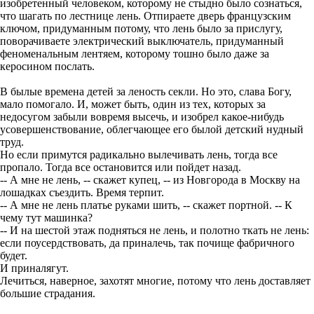
изобретенный человеком, которому не стыдно было сознаться,
что шагать по лестнице лень. Отпираете дверь французским
ключом, придуманным потому, что лень было за прислугу,
поворачиваете электрический выключатель, придуманный
феноменальным лентяем, которому тошно было даже за
керосином послать.
В былые времена детей за леность секли. Но это, слава Богу,
мало помогало. И, может быть, один из тех, которых за
недосугом забыли вовремя высечь, и изобрел какое-нибудь
усовершенствование, облегчающее его былой детский нудный
труд.
Но если примутся радикально вылечивать лень, тогда все
пропало. Тогда все остановится или пойдет назад.
-- А мне не лень, -- скажет купец, -- из Новгорода в Москву на
лошадках съездить. Время терпит.
-- А мне не лень платье руками шить, -- скажет портной. -- К
чему тут машинка?
-- И на шестой этаж подняться не лень, и полотно ткать не лень:
если поусердствовать, да приналечь, так почище фабричного
будет.
И приналягут.
Лечиться, наверное, захотят многие, потому что лень доставляет
большие страдания.