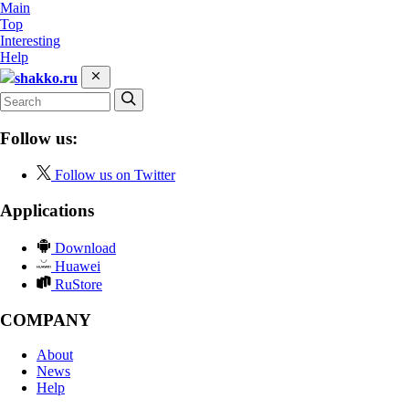
Main
Top
Interesting
Help
shakko.ru
Follow us:
Follow us on Twitter
Applications
Download
Huawei
RuStore
COMPANY
About
News
Help