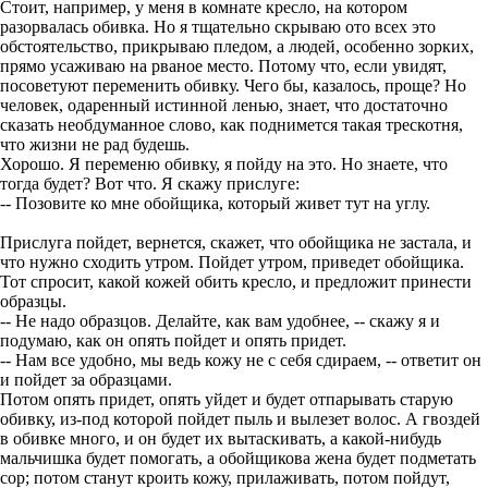
Стоит, например, у меня в комнате кресло, на котором
разорвалась обивка. Но я тщательно скрываю ото всех это
обстоятельство, прикрываю пледом, а людей, особенно зорких,
прямо усаживаю на рваное место. Потому что, если увидят,
посоветуют переменить обивку. Чего бы, казалось, проще? Но
человек, одаренный истинной ленью, знает, что достаточно
сказать необдуманное слово, как поднимется такая трескотня,
что жизни не рад будешь.
Хорошо. Я переменю обивку, я пойду на это. Но знаете, что
тогда будет? Вот что. Я скажу прислуге:
-- Позовите ко мне обойщика, который живет тут на углу.
Прислуга пойдет, вернется, скажет, что обойщика не застала, и
что нужно сходить утром. Пойдет утром, приведет обойщика.
Тот спросит, какой кожей обить кресло, и предложит принести
образцы.
-- Не надо образцов. Делайте, как вам удобнее, -- скажу я и
подумаю, как он опять пойдет и опять придет.
-- Нам все удобно, мы ведь кожу не с себя сдираем, -- ответит он
и пойдет за образцами.
Потом опять придет, опять уйдет и будет отпарывать старую
обивку, из-под которой пойдет пыль и вылезет волос. А гвоздей
в обивке много, и он будет их вытаскивать, а какой-нибудь
мальчишка будет помогать, а обойщикова жена будет подметать
сор; потом станут кроить кожу, прилаживать, потом пойдут,