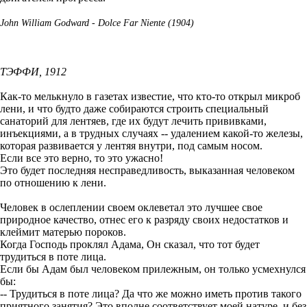
John William Godward - Dolce Far Niente (1904)
ТЭФФИ, 1912
Как-то мелькнуло в газетах известие, что кто-то открыл микроб
лени, и что будто даже собираются строить специальный
санаторий для лентяев, где их будут лечить прививками,
инъекциями, а в трудных случаях -- удалением какой-то железы,
которая развивается у лентяя внутри, под самым носом.
Если все это верно, то это ужасно!
Это будет последняя несправедливость, выказанная человеком
по отношению к лени.
Человек в ослеплении своем оклеветал это лучшее свое
природное качество, отнес его к разряду своих недостатков и
клеймит матерью пороков.
Когда Господь проклял Адама, Он сказал, что тот будет
трудиться в поте лица.
Если бы Адам был человеком прилежным, он только усмехнулся
бы:
-- Трудиться в поте лица? Да что же можно иметь против такого
приятного занятия? Это вполне соответствует моей натуре, и без