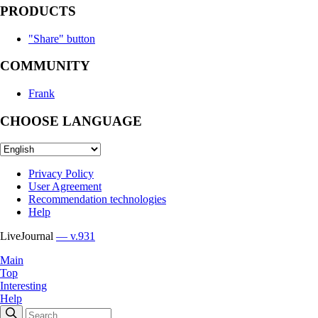
PRODUCTS
"Share" button
COMMUNITY
Frank
CHOOSE LANGUAGE
Privacy Policy
User Agreement
Recommendation technologies
Help
LiveJournal
— v.931
Main
Top
Interesting
Help