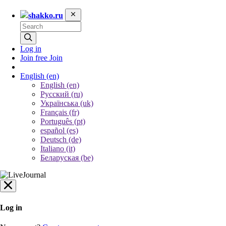
shakko.ru
Log in
Join free
Join
English
(en)
English (en)
Русский (ru)
Українська (uk)
Français (fr)
Português (pt)
español (es)
Deutsch (de)
Italiano (it)
Беларуская (be)
Log in