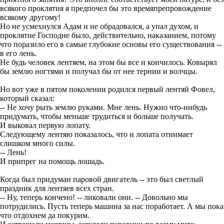
всякого проклятия я предпочел бы это времяпрепровождение
всякому другому!
Но не усмехнулся Адам и не обрадовался, а упал духом, и
проклятие Господне было, действительно, наказанием, потому
что поразило его в самые глубокие основы его существования --
в его лень.
Не будь человек лентяем, на этом бы все и кончилось. Ковырял
бы землю ногтями и получал бы от нее тернии и волчцы.
Но вот уже в пятом поколении родился первый лентяй Фовел,
который сказал:
-- Не хочу рыть землю руками. Мне лень. Нужно что-нибудь
придумать, чтобы меньше трудиться и больше получать.
И выковал первую лопату.
Следующему лентяю показалось, что и лопата отнимает
слишком много силы.
-- Лень!
И припрег на помощь лошадь.
Когда был придуман паровой двигатель -- это был светлый
праздник для лентяев всех стран.
-- Ну, теперь кончено! -- ликовали они. -- Довольно мы
потрудились. Пусть теперь машина за нас поработает. А мы пока
что отдохнем да покурим.