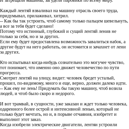
И затрещали машины, загудели паровики по всему миру.
Каждый лентяй взваливал на машину отрасль своего труда,
придумывал, прилаживал, хитрил.
-- Как бы так устроить, чтоб самому только пальцем шевельнуть,
а все за тебя будет сделано!
Потому что истинный, глубокий и сущий лентяй ленив не
только за себя, но и за других.
Если ему будет предоставлена возможность завалиться набок, а
другие будут на него работать, он истомится и зачахнет от лени
за других.
Кто испытывал когда-нибудь сознательно это могучее чувство,
тот понимает, что именно оно движет человечество по пути
прогресса.
Смотрит лентяй на улицу, видит: человек бредет усталый,
прошел, по-видимому, много и еще, верно, должен далеко идти.
-- Как ему не лень! Придумать бы такую машину, чтоб возила
людей, и чтоб было скоро и недорого.
И вот трамвай, в сущности, уже заказан и ждет только человека,
одаренного более острой и интенсивной ленью, который не
только будет мечтать, но и, в порыве отчаяния, изобретет и
выполнит этот заказ.
Когда изобрели электрические двигатели, лентяи устроили