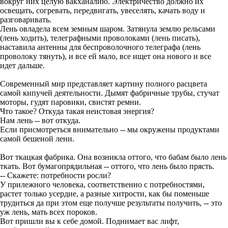
вокруг них целую вакханалию. Электричество должно их
освещать, согревать, передвигать, увеселять, качать воду и
разговаривать.
Лень овладела всем земным шаром. Затянула землю рельсами
(лень ходить), телеграфными проволоками (лень писать),
наставила антенны для беспроволочного телеграфа (лень
проволоку тянуть), и все ей мало, все ищет она нового и все
идет дальше.
Современный мир представляет картину полного расцвета
самой кипучей деятельности. Дымят фабричные трубы, стучат
моторы, гудят паровики, свистят ремни.
Что такое? Откуда такая неистовая энергия?
Нам лень -- вот откуда.
Если присмотреться внимательно -- мы окружены продуктами
самой бешеной лени.
Вот ткацкая фабрика. Она возникла оттого, что бабам было лень
ткать. Вот бумагопрядильная -- оттого, что лень было прясть.
-- Скажете: потребности росли?
У прилежного человека, соответственно с потребностями,
растет только усердие, а разные хитрости, как бы поменьше
трудиться да при этом еще получше результаты получить, -- это
уж лень, мать всех пороков.
Вот пришли вы к себе домой. Поднимает вас лифт,