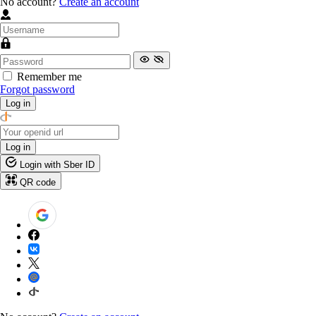
No account?
Create an account
Remember me
Forgot password
Log in
Log in
Login with Sber ID
QR code