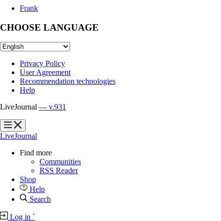
Frank
CHOOSE LANGUAGE
Privacy Policy
User Agreement
Recommendation technologies
Help
LiveJournal
— v.931
?
?
LiveJournal
Find more
Communities
RSS Reader
Shop
Help
Search
Log in
`