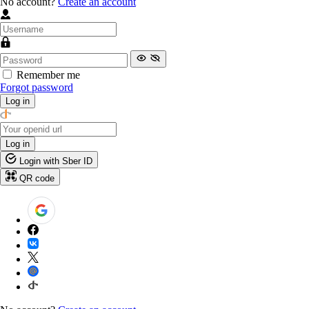
No account?
Create an account
Remember me
Forgot password
Log in
Log in
Login with Sber ID
QR code