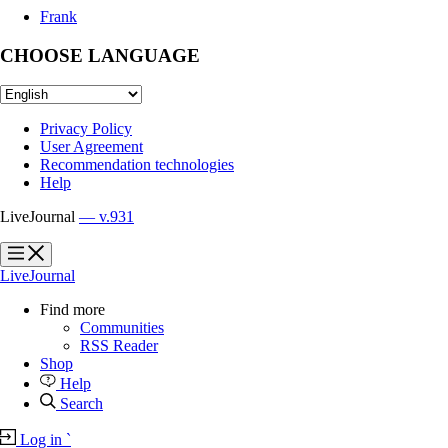
Frank
CHOOSE LANGUAGE
Privacy Policy
User Agreement
Recommendation technologies
Help
LiveJournal
— v.931
?
?
LiveJournal
Find more
Communities
RSS Reader
Shop
Help
Search
Log in
`