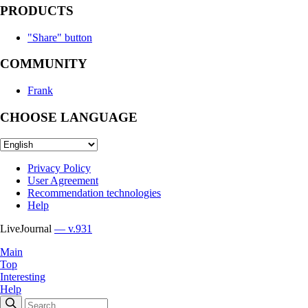
PRODUCTS
"Share" button
COMMUNITY
Frank
CHOOSE LANGUAGE
Privacy Policy
User Agreement
Recommendation technologies
Help
LiveJournal
— v.931
Main
Top
Interesting
Help