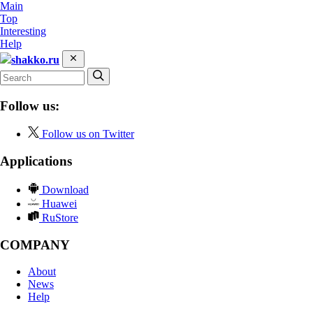
Main
Top
Interesting
Help
shakko.ru
Follow us:
Follow us on Twitter
Applications
Download
Huawei
RuStore
COMPANY
About
News
Help