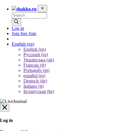
shakko.ru
Log in
Join free
Join
English
(en)
English (en)
Русский (ru)
Українська (uk)
Français (fr)
Português (pt)
español (es)
Deutsch (de)
Italiano (it)
Беларуская (be)
Log in