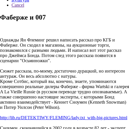
Cancel
Фаберже и 007
Однажды Ян Флеминг решил написать рассказ про КГБ и
Фаберже. Он сходил в магазины, на аукционные торги,
познакомился с разными людьми. И написал вот этот рассказ
про Джеймса Бонда. Потом след этого рассказа появится в
сценарии "Осьминожки".
Сюжет рассказа, по-моему, достаточно дурацкий, но интересен
антураж. Он весь абсолютно с натуры.
Кроме Сотбис, который вы, конечно, знаете, упоминаются
совершенно реальные дилеры Фаберже - фирма Wartski и галерея
A La Vieille Russie (в русском переводе трудно опознаваемые). А
также совершенно настоящие эксперты, с которыми Бонд
активно взаимодействует - Кеннет Сноумен (Kenneth Snowman)
и Питер Уилсон (Peter Wilson).
http://lib.ru/DETEKTIWY/FLEMING/lady.txt_with-big-pictures.html
Сноумен, скончавшийся в 2002 году в возрасте 82 лет - эксперт