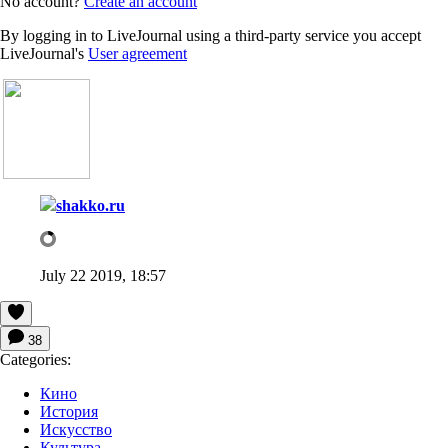
No account?
Create an account
By logging in to LiveJournal using a third-party service you accept
LiveJournal's
User agreement
shakko.ru
July 22 2019, 18:57
38
Categories:
Кино
История
Искусство
Культура