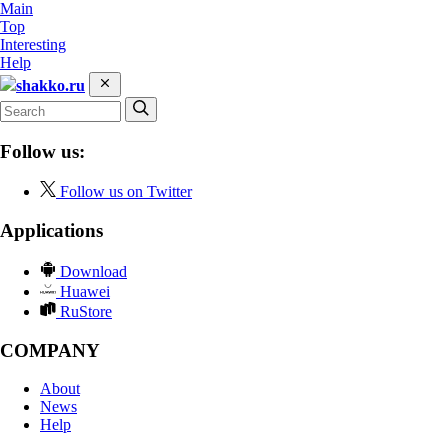
Main
Top
Interesting
Help
shakko.ru
Follow us:
Follow us on Twitter
Applications
Download
Huawei
RuStore
COMPANY
About
News
Help