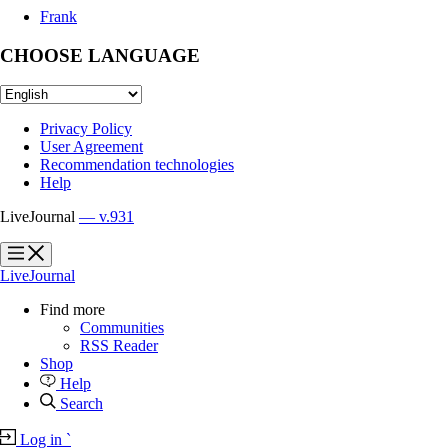
Frank
CHOOSE LANGUAGE
Privacy Policy
User Agreement
Recommendation technologies
Help
LiveJournal
— v.931
?
?
LiveJournal
Find more
Communities
RSS Reader
Shop
Help
Search
Log in
`