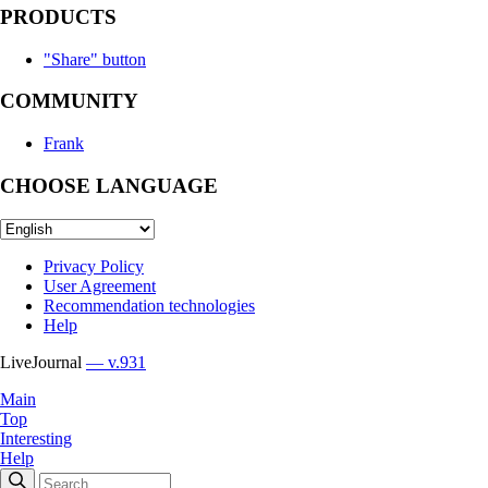
PRODUCTS
"Share" button
COMMUNITY
Frank
CHOOSE LANGUAGE
Privacy Policy
User Agreement
Recommendation technologies
Help
LiveJournal
— v.931
Main
Top
Interesting
Help