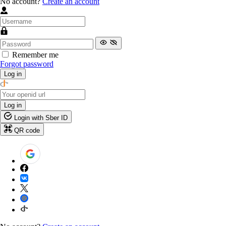
No account?
Create an account
Remember me
Forgot password
Log in
Log in
Login with Sber ID
QR code