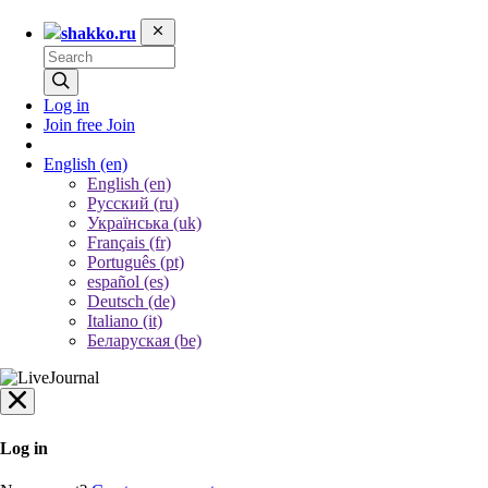
shakko.ru
Log in
Join free
Join
English
(en)
English (en)
Русский (ru)
Українська (uk)
Français (fr)
Português (pt)
español (es)
Deutsch (de)
Italiano (it)
Беларуская (be)
Log in